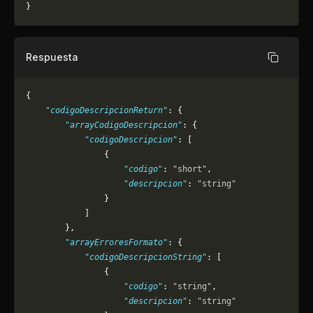
}
Respuesta
Copiar
{
    "codigoDescripcionReturn"
: {
        "arrayCodigoDescripcion"
: {
            "codigoDescripcion"
: [
                {
                    "codigo"
: 
"short"
,
                    "descripcion"
: 
"string"
                }
            ]
        },
        "arrayErroresFormato"
: {
            "codigoDescripcionString"
: [
                {
                    "codigo"
: 
"string"
,
                    "descripcion"
: 
"string"