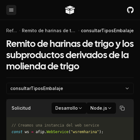
Toggle Menu
Referencia de API
Remito de harinas de trigo y los subproductos derivados de la molienda de trigo
consultarTiposEmbalaje
Remito de harinas de trigo y los
subproductos derivados de la
molienda de trigo
consultarTiposEmbalaje
Solicitud
Desarrollo
Node.js
Copiar
// Creamos una instancia del web service
const
 ws 
=
 afip.
WebService
(
"wsremharina"
);