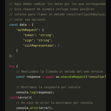
// Aqui deben cambiar los datos por los que correspondan. 
// Esta request de ejemplo incluye todos posibles 
// valores para llamar al metodo consultarTiposEmbalaje, p
// valor sea opcional.
const
 data 
=
 {
    "authRequest"
: {
        "token"
: 
"string"
,
        "sign"
: 
"string"
,
        "cuitRepresentada"
: 
1
    }
};
try
 {
    // Realizamos la llamada al metodo del web service
    const
 response 
=
 await
 ws.
executeRequest
(
"consultarTip
    // Mostramos la respuesta por consola
    console.
log
(response);
catch
(error){
    // En caso de error lo mostramos por consola
	console.
error
(error);