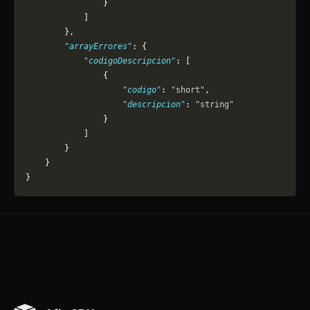
                }
            ]
        },
        "arrayErrores"
: {
            "codigoDescripcion"
: [
                {
                    "codigo"
: 
"short"
,
                    "descripcion"
: 
"string"
                }
            ]
        }
    }
}