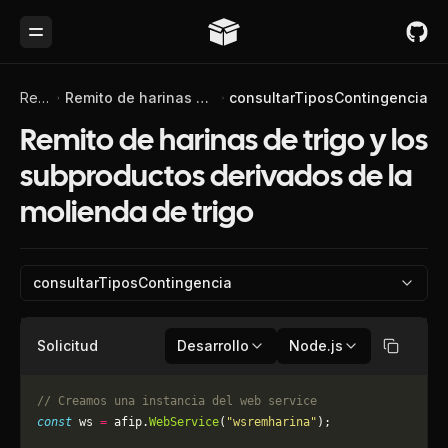
Toggle Menu
Referencia de API
Remito de harinas de trigo y los subproductos derivados de la molienda de trigo
consultarTiposContingencia
Remito de harinas de trigo y los
subproductos derivados de la
molienda de trigo
consultarTiposContingencia
Solicitud
Desarrollo
Node.js
Copiar
// Creamos una instancia del web service
const
 ws 
=
 afip.
WebService
(
"wsremharina"
);