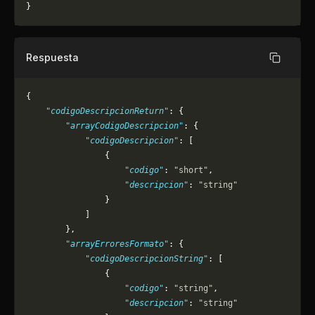
}
Respuesta
Copiar
{
    "codigoDescripcionReturn"
: {
        "arrayCodigoDescripcion"
: {
            "codigoDescripcion"
: [
                {
                    "codigo"
: 
"short"
,
                    "descripcion"
: 
"string"
                }
            ]
        },
        "arrayErroresFormato"
: {
            "codigoDescripcionString"
: [
                {
                    "codigo"
: 
"string"
,
                    "descripcion"
: 
"string"