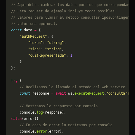
// Aqui deben cambiar los datos por los que correspondan. 
// Esta request de ejemplo incluye todos posibles 
// valores para llamar al metodo consultarTiposContingenci
// valor sea opcional.
const
 data 
=
 {
    "authRequest"
: {
        "token"
: 
"string"
,
        "sign"
: 
"string"
,
        "cuitRepresentada"
: 
1
    }
};
try
 {
    // Realizamos la llamada al metodo del web service
    const
 response 
=
 await
 ws.
executeRequest
(
"consultarTip
    // Mostramos la respuesta por consola
    console.
log
(response);
catch
(error){
    // En caso de error lo mostramos por consola
	console.
error
(error);