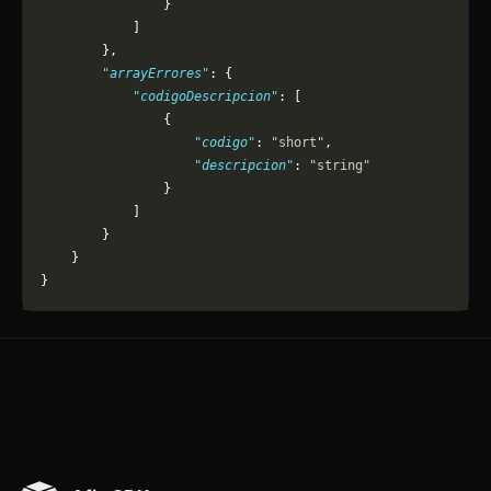
                }
            ]
        },
        "arrayErrores"
: {
            "codigoDescripcion"
: [
                {
                    "codigo"
: 
"short"
,
                    "descripcion"
: 
"string"
                }
            ]
        }
    }
}