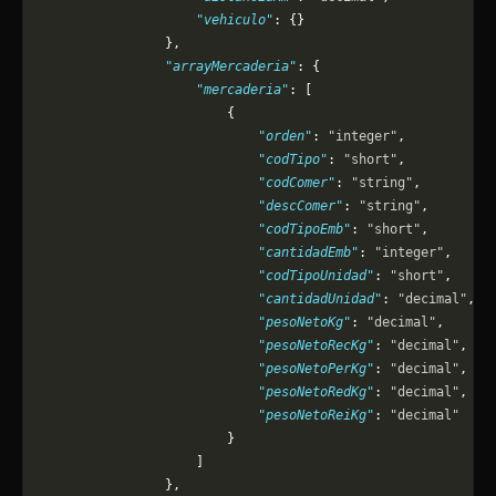
                    "vehiculo"
: {}
                },
                "arrayMercaderia"
: {
                    "mercaderia"
: [
                        {
                            "orden"
: 
"integer"
,
                            "codTipo"
: 
"short"
,
                            "codComer"
: 
"string"
,
                            "descComer"
: 
"string"
,
                            "codTipoEmb"
: 
"short"
,
                            "cantidadEmb"
: 
"integer"
,
                            "codTipoUnidad"
: 
"short"
,
                            "cantidadUnidad"
: 
"decimal"
,
                            "pesoNetoKg"
: 
"decimal"
,
                            "pesoNetoRecKg"
: 
"decimal"
,
                            "pesoNetoPerKg"
: 
"decimal"
,
                            "pesoNetoRedKg"
: 
"decimal"
,
                            "pesoNetoReiKg"
: 
"decimal"
                        }
                    ]
                },