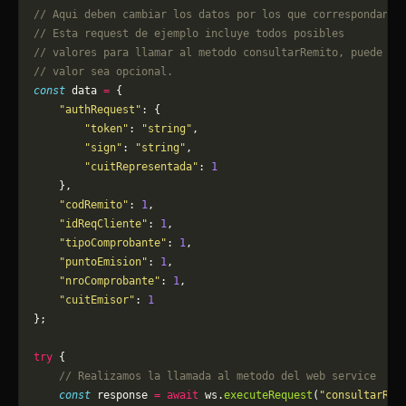
// Aqui deben cambiar los datos por los que correspondan. 
// Esta request de ejemplo incluye todos posibles 
// valores para llamar al metodo consultarRemito, puede qu
// valor sea opcional.
const
 data 
=
 {
    "authRequest"
: {
        "token"
: 
"string"
,
        "sign"
: 
"string"
,
        "cuitRepresentada"
: 
1
    },
    "codRemito"
: 
1
,
    "idReqCliente"
: 
1
,
    "tipoComprobante"
: 
1
,
    "puntoEmision"
: 
1
,
    "nroComprobante"
: 
1
,
    "cuitEmisor"
: 
1
};
try
 {
    // Realizamos la llamada al metodo del web service
    const
 response 
=
 await
 ws.
executeRequest
(
"consultarRem