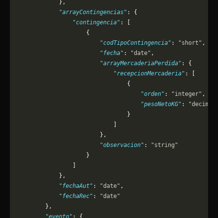
            },
            "arrayContingencias"
: {
                "contingencia"
: [
                    {
                        "codTipoContingencia"
: 
"short"
,
                        "fecha"
: 
"date"
,
                        "arrayMercaderiaPerdida"
: {
                            "recepcionMercaderia"
: [
                                {
                                    "orden"
: 
"integer"
,
                                    "pesoNetoKG"
: 
"decimal
                                }
                            ]
                        },
                        "observacion"
: 
"string"
                    }
                ]
            },
            "fechaAut"
: 
"date"
,
            "fechaRec"
: 
"date"
        },
        "evento"
: {