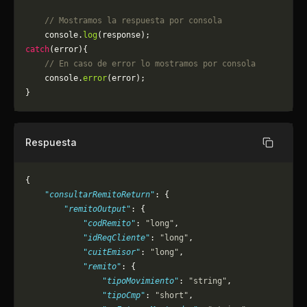
    // Mostramos la respuesta por consola
    console.
log
(response);
catch
(error){
    // En caso de error lo mostramos por consola
	console.
error
(error);
}
Respuesta
Copiar
{
    "consultarRemitoReturn"
: {
        "remitoOutput"
: {
            "codRemito"
: 
"long"
,
            "idReqCliente"
: 
"long"
,
            "cuitEmisor"
: 
"long"
,
            "remito"
: {
                "tipoMovimiento"
: 
"string"
,
                "tipoCmp"
: 
"short"
,