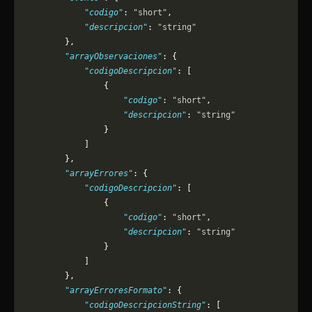
            "codigo"
: 
"short"
,
            "descripcion"
: 
"string"
        },
        "arrayObservaciones"
: {
            "codigoDescripcion"
: [
                {
                    "codigo"
: 
"short"
,
                    "descripcion"
: 
"string"
                }
            ]
        },
        "arrayErrores"
: {
            "codigoDescripcion"
: [
                {
                    "codigo"
: 
"short"
,
                    "descripcion"
: 
"string"
                }
            ]
        },
        "arrayErroresFormato"
: {
            "codigoDescripcionString"
: [