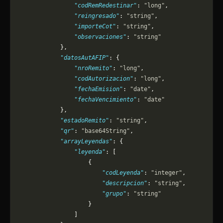
                "codRemRedestinar"
: 
"long"
,
                "reingresado"
: 
"string"
,
                "importeCot"
: 
"string"
,
                "observaciones"
: 
"string"
            },
            "datosAutAFIP"
: {
                "nroRemito"
: 
"long"
,
                "codAutorizacion"
: 
"long"
,
                "fechaEmision"
: 
"date"
,
                "fechaVencimiento"
: 
"date"
            },
            "estadoRemito"
: 
"string"
,
            "qr"
: 
"base64String"
,
            "arrayLeyendas"
: {
                "leyenda"
: [
                    {
                        "codLeyenda"
: 
"integer"
,
                        "descripcion"
: 
"string"
,
                        "grupo"
: 
"string"
                    }
                ]