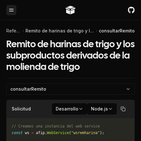
Toggle Menu
Referencia de API
Remito de harinas de trigo y los subproductos derivados de la molienda de trigo
consultarRemito
Remito de harinas de trigo y los
subproductos derivados de la
molienda de trigo
consultarRemito
Solicitud
Desarrollo
Node.js
Copiar
// Creamos una instancia del web service
const
 ws 
=
 afip.
WebService
(
"wsremharina"
);