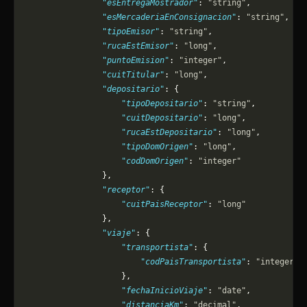
                "esEntregaMostrador"
: 
"string"
,
                "esMercaderiaEnConsignacion"
: 
"string"
,
                "tipoEmisor"
: 
"string"
,
                "rucaEstEmisor"
: 
"long"
,
                "puntoEmision"
: 
"integer"
,
                "cuitTitular"
: 
"long"
,
                "depositario"
: {
                    "tipoDepositario"
: 
"string"
,
                    "cuitDepositario"
: 
"long"
,
                    "rucaEstDepositario"
: 
"long"
,
                    "tipoDomOrigen"
: 
"long"
,
                    "codDomOrigen"
: 
"integer"
                },
                "receptor"
: {
                    "cuitPaisReceptor"
: 
"long"
                },
                "viaje"
: {
                    "transportista"
: {
                        "codPaisTransportista"
: 
"integer"
                    },
                    "fechaInicioViaje"
: 
"date"
,
                    "distanciaKm"
: 
"decimal"
,