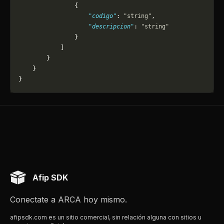
                {
                    "codigo"
: 
"string"
,
                    "descripcion"
: 
"string"
                }
            ]
        }
    }
}
Afip SDK
Conectate a ARCA hoy mismo.
afipsdk.com es un sitio comercial, sin relación alguna con sitios u