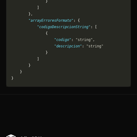
                }
            ]
        },
        "arrayErroresFormato"
: {
            "codigoDescripcionString"
: [
                {
                    "codigo"
: 
"string"
,
                    "descripcion"
: 
"string"
                }
            ]
        }
    }
}