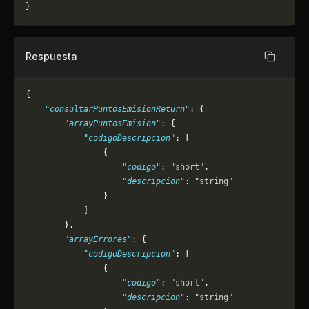
}
Respuesta
Copiar
{
    "consultarPuntosEmisionReturn"
: {
        "arrayPuntosEmision"
: {
            "codigoDescripcion"
: [
                {
                    "codigo"
: 
"short"
,
                    "descripcion"
: 
"string"
                }
            ]
        },
        "arrayErrores"
: {
            "codigoDescripcion"
: [
                {
                    "codigo"
: 
"short"
,
                    "descripcion"
: 
"string"