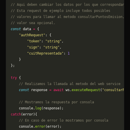
// Aqui deben cambiar los datos por los que correspondan. 
// Esta request de ejemplo incluye todos posibles 
// valores para llamar al metodo consultarPuntosEmision, p
// valor sea opcional.
const
 data 
=
 {
    "authRequest"
: {
        "token"
: 
"string"
,
        "sign"
: 
"string"
,
        "cuitRepresentada"
: 
1
    }
};
try
 {
    // Realizamos la llamada al metodo del web service
    const
 response 
=
 await
 ws.
executeRequest
(
"consultarPun
    // Mostramos la respuesta por consola
    console.
log
(response);
catch
(error){
    // En caso de error lo mostramos por consola
	console.
error
(error);