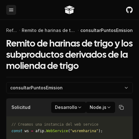
Toggle Menu
Referencia de API
Remito de harinas de trigo y los subproductos derivados de la molienda de trigo
consultarPuntosEmision
Remito de harinas de trigo y los
subproductos derivados de la
molienda de trigo
consultarPuntosEmision
Solicitud
Desarrollo
Node.js
Copiar
// Creamos una instancia del web service
const
 ws 
=
 afip.
WebService
(
"wsremharina"
);