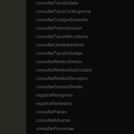
consultarTiposEstado
consultarTiposContingencia
consultarCodigosDomicilio
consultarPuntosEmision
consultarTiposMercaderia
consultarUnidadesVenta
consultarTiposEmbalaje
consultarRemitosEmisor
consultarRemitosAutorizador
consultarRemitosReceptor
consultarEstadosRemito
registrarReingreso
registrarRedestino
consultarPaises
consultarAduanas
consultarProvincias