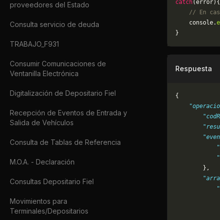
catch
(error){
proveedores del Estado
    // En cas
	console.
e
Consulta servicio de deuda
}
TRABAJO_F931
Consumir Comunicaciones de
Respuesta
Ventanilla Electrónica
Digitalización de Depositario Fiel
{
    "operacio
Recepción de Eventos de Entrada y
        "codR
Salida de Vehículos
        "resu
        "even
Consulta de Tablas de Referencia
            "
            "
M.O.A. - Declaración
        },
        "arra
Consultas Depositario Fiel
            "
             
Movimientos para
             
Terminales/Depositarios
             