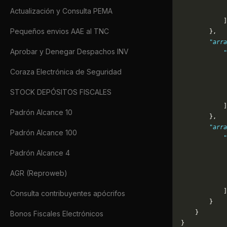
Actualización y Consulta PEMA
             
            ]
Pequeños envios AAE al TNC
        },
        "arra
Aprobar y Denegar Despachos INV
            "
             
Coraza Electrónica de Seguridad
             
             
STOCK DEPÓSITOS FISCALES
             
            ]
Padrón Alcance 10
        },
        "arra
Padrón Alcance 100
            "
             
Padrón Alcance 4
             
             
AGR (Reproweb)
             
            ]
Consulta contribuyentes apócrifos
        }
    }
Bonos Fiscales Electrónicos
}