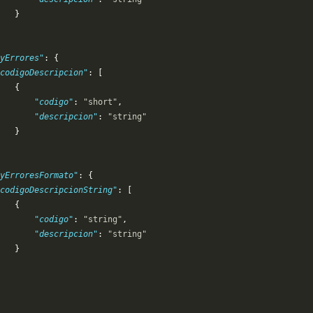
   }
yErrores"
: {
codigoDescripcion"
: [
   {
       "codigo"
: 
"short"
,
       "descripcion"
: 
"string"
   }
yErroresFormato"
: {
codigoDescripcionString"
: [
   {
       "codigo"
: 
"string"
,
       "descripcion"
: 
"string"
   }