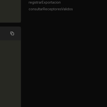
registrarExportacion
consultarReceptoresValidos
Copiar