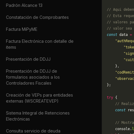
Padrón Alcance 13
// Aqui deben
// Esta reque
Constatación de Comprobantes
// valores pa
// valor sea 
Factura MiPyME
const
 data 
=
 
Factura Electrónica con detalle de
    "authRequ
items
        "toke
        "sign
Presentación de DDJJ
        "cuit
    },
Presentación de DDJJ de
    "codRemit
formularios asociados a los
    "observac
Controladores Fiscales
};
Creación de VEPs para entidades
try
 {
externas (WSCREATEVEP)
    // Realiz
    const
 res
Sistema Integral de Retenciones
Electrónicas
    // Mostra
    console.
l
Consulta servicio de deuda