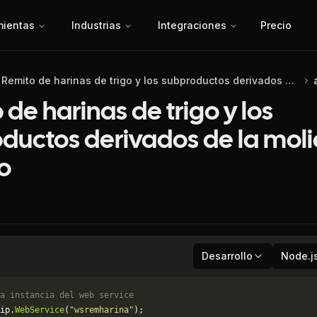
mientas
Industrias
Integraciones
Precio
Remito de harinas de trigo y los subproductos derivados de la molienda de trigo
 de harinas de trigo y los
ductos derivados de la mol
go
Desarrollo
Node.j
a instancia del web service
ip.
WebService
(
"wsremharina"
);