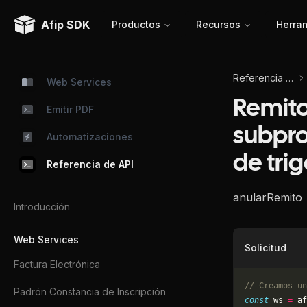
Afip SDK
Productos
Recursos
Herra
Referencia de API
Web Services
Remito
Emitir PDF
subpro
Automatizaciones
de tri
Referencia de API
anularRemito
Introducción
Web Services
Solicitud
Factura Electrónica
// Creamos un
Padrón Constancia de Inscripción
const
 ws 
=
 af