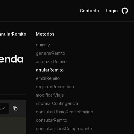
Contacto
Login
anularRemito
Metodos
dummy
generarRemito
ienda
autorizarRemito
anularRemito
emitirRemito
registrarRecepcion
modificarViaje
informarContingencia
s
Copiar
consultarUltimoRemitoEmitido
consultarRemito
consultarTiposComprobante