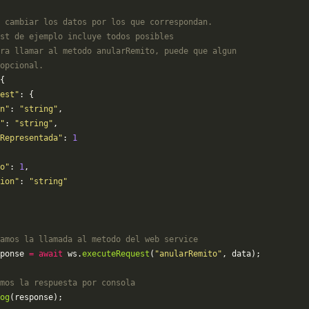
 cambiar los datos por los que correspondan. 
st de ejemplo incluye todos posibles 
ra llamar al metodo anularRemito, puede que algun
opcional.
{
est"
: {
n"
: 
"string"
,
"
: 
"string"
,
Representada"
: 
1
o"
: 
1
,
ion"
: 
"string"
amos la llamada al metodo del web service
ponse 
=
 await
 ws.
executeRequest
(
"anularRemito"
, data);
mos la respuesta por consola
og
(response);