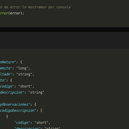
o de error lo mostramos por consola
rror
(error);
nReturn"
: {
emito"
: 
"long"
,
ltado"
: 
"string"
,
to"
: {
codigo"
: 
"short"
,
descripcion"
: 
"string"
yObservaciones"
: {
codigoDescripcion"
: [
   {
       "codigo"
: 
"short"
,
       "descripcion"
: 
"string"