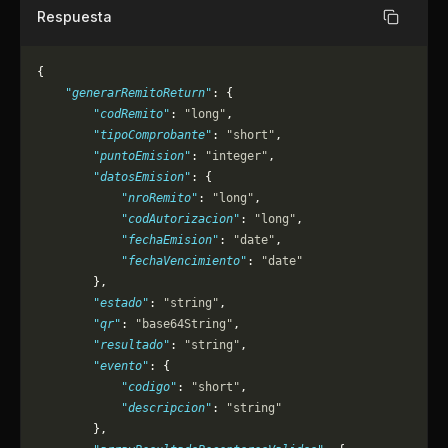
Respuesta
Copiar
{
    "generarRemitoReturn"
: {
        "codRemito"
: 
"long"
,
        "tipoComprobante"
: 
"short"
,
        "puntoEmision"
: 
"integer"
,
        "datosEmision"
: {
            "nroRemito"
: 
"long"
,
            "codAutorizacion"
: 
"long"
,
            "fechaEmision"
: 
"date"
,
            "fechaVencimiento"
: 
"date"
        },
        "estado"
: 
"string"
,
        "qr"
: 
"base64String"
,
        "resultado"
: 
"string"
,
        "evento"
: {
            "codigo"
: 
"short"
,
            "descripcion"
: 
"string"
        },