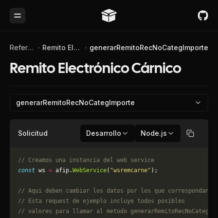
Toggle Menu
Referencia de API
Remito Electrónico Cárnico
generarRemitoRecNoCategImporte
Remito Electrónico Cárnico
generarRemitoRecNoCategImporte
Solicitud
Desarrollo
Node.js
Copiar
// Creamos una instancia del web service
const
 ws 
=
 afip.
WebService
(
"wsremcarne"
);
// Aqui deben cambiar los datos por los que correspondan. 
// Esta request de ejemplo incluye todos posibles 
// valores para llamar al metodo generarRemitoRecNoCategIm