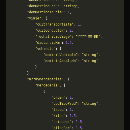
        "domDestinoCp"
: 
"string"
,
        "domDestinoLoc"
: 
"string"
,
        "domDestinoIdPcia"
: 
1
,
        "viaje"
: {
            "cuitTransportista"
: 
1
,
            "cuitConductor"
: 
1
,
            "fechaInicioViaje"
: 
"YYYY-MM-DD"
,
            "distanciaKm"
: 
1.5
,
            "vehiculo"
: {
                "dominioVehiculo"
: 
"string"
,
                "dominioAcoplado"
: 
"string"
            }
        },
        "arrayMercaderias"
: {
            "mercaderia"
: [
                {
                    "orden"
: 
1
,
                    "codTipoProd"
: 
"string"
,
                    "tropa"
: 
1
,
                    "kilos"
: 
1.5
,
                    "unidades"
: 
1.5
,
                    "kilosRec"
: 
1.5
,