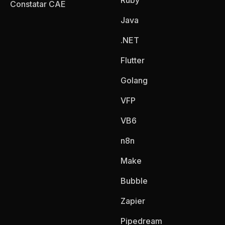
Ruby
Constatar CAE
Java
.NET
Flutter
Golang
VFP
VB6
n8n
Make
Bubble
Zapier
Pipedream