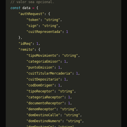
// valor sea opcional.
const
 data 
=
 {
    "authRequest"
: {
        "token"
: 
"string"
,
        "sign"
: 
"string"
,
        "cuitRepresentada"
: 
1
    },
    "idReq"
: 
1
,
    "remito"
: {
        "tipoMovimiento"
: 
"string"
,
        "categoriaEmisor"
: 
1
,
        "puntoEmision"
: 
1
,
        "cuitTitularMercaderia"
: 
1
,
        "cuitDepositario"
: 
1
,
        "codDomOrigen"
: 
1
,
        "tipoReceptor"
: 
"string"
,
        "categoriaReceptor"
: 
1
,
        "documentoReceptor"
: 
1
,
        "denomReceptor"
: 
"string"
,
        "domDestinoCalle"
: 
"string"
,
        "domDestinoNumero"
: 
"string"
,