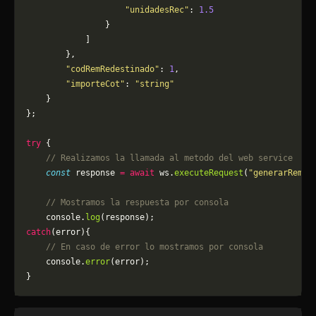
                    "unidadesRec"
: 
1.5
                }
            ]
        },
        "codRemRedestinado"
: 
1
,
        "importeCot"
: 
"string"
    }
};
try
 {
    // Realizamos la llamada al metodo del web service
    const
 response 
=
 await
 ws.
executeRequest
(
"generarRemit
    // Mostramos la respuesta por consola
    console.
log
(response);
catch
(error){
    // En caso de error lo mostramos por consola
	console.
error
(error);
}