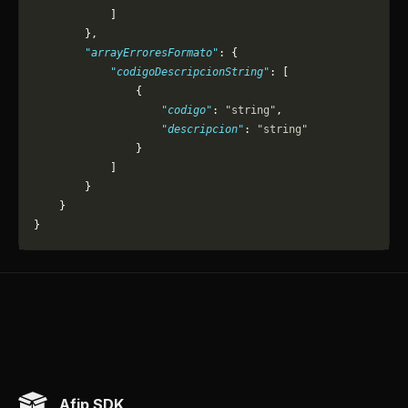
            ]
        },
        "arrayErroresFormato"
: {
            "codigoDescripcionString"
: [
                {
                    "codigo"
: 
"string"
,
                    "descripcion"
: 
"string"
                }
            ]
        }
    }
}
Afip SDK