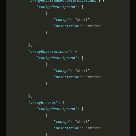
        "arrayResultadoReceptoresValidos"
: {
            "codigoDescripcion"
: [
                {
                    "codigo"
: 
"short"
,
                    "descripcion"
: 
"string"
                }
            ]
        },
        "arrayObservaciones"
: {
            "codigoDescripcion"
: [
                {
                    "codigo"
: 
"short"
,
                    "descripcion"
: 
"string"
                }
            ]
        },
        "arrayErrores"
: {
            "codigoDescripcion"
: [
                {
                    "codigo"
: 
"short"
,
                    "descripcion"
: 
"string"
                }