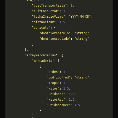
        "viaje"
: {
            "cuitTransportista"
: 
1
,
            "cuitConductor"
: 
1
,
            "fechaInicioViaje"
: 
"YYYY-MM-DD"
,
            "distanciaKm"
: 
1.5
,
            "vehiculo"
: {
                "dominioVehiculo"
: 
"string"
,
                "dominioAcoplado"
: 
"string"
            }
        },
        "arrayMercaderias"
: {
            "mercaderia"
: [
                {
                    "orden"
: 
1
,
                    "codTipoProd"
: 
"string"
,
                    "tropa"
: 
1
,
                    "kilos"
: 
1.5
,
                    "unidades"
: 
1.5
,
                    "kilosRec"
: 
1.5
,
                    "unidadesRec"
: 
1.5
                }
            ]