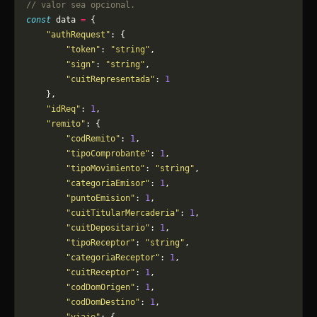
// valor sea opcional.
const
 data 
=
 {
    "authRequest"
: {
        "token"
: 
"string"
,
        "sign"
: 
"string"
,
        "cuitRepresentada"
: 
1
    },
    "idReq"
: 
1
,
    "remito"
: {
        "codRemito"
: 
1
,
        "tipoComprobante"
: 
1
,
        "tipoMovimiento"
: 
"string"
,
        "categoriaEmisor"
: 
1
,
        "puntoEmision"
: 
1
,
        "cuitTitularMercaderia"
: 
1
,
        "cuitDepositario"
: 
1
,
        "tipoReceptor"
: 
"string"
,
        "categoriaReceptor"
: 
1
,
        "cuitReceptor"
: 
1
,
        "codDomOrigen"
: 
1
,
        "codDomDestino"
: 
1
,