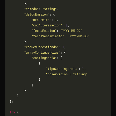
        },
        "estado"
: 
"string"
,
        "datosEmision"
: {
            "nroRemito"
: 
1
,
            "codAutorizacion"
: 
1
,
            "fechaEmision"
: 
"YYYY-MM-DD"
,
            "fechaVencimiento"
: 
"YYYY-MM-DD"
        },
        "codRemRedestinado"
: 
1
,
        "arrayContingencias"
: {
            "contingencia"
: [
                {
                    "tipoContingencia"
: 
1
,
                    "observacion"
: 
"string"
                }
            ]
        }
    }
};
try
 {