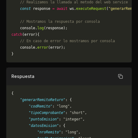
    // Realizamos la llamada al metodo del web service
    const
 response 
=
 await
 ws.
executeRequest
(
"generarRemit
    // Mostramos la respuesta por consola
    console.
log
(response);
catch
(error){
    // En caso de error lo mostramos por consola
	console.
error
(error);
}
Respuesta
Copiar
{
    "generarRemitoReturn"
: {
        "codRemito"
: 
"long"
,
        "tipoComprobante"
: 
"short"
,
        "puntoEmision"
: 
"integer"
,
        "datosEmision"
: {
            "nroRemito"
: 
"long"
,