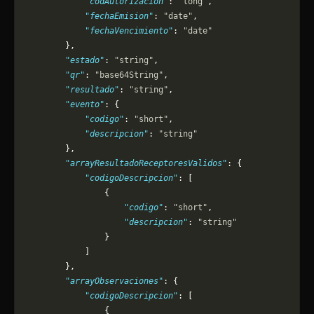
            "codAutorizacion"
: 
"long"
,
            "fechaEmision"
: 
"date"
,
            "fechaVencimiento"
: 
"date"
        },
        "estado"
: 
"string"
,
        "qr"
: 
"base64String"
,
        "resultado"
: 
"string"
,
        "evento"
: {
            "codigo"
: 
"short"
,
            "descripcion"
: 
"string"
        },
        "arrayResultadoReceptoresValidos"
: {
            "codigoDescripcion"
: [
                {
                    "codigo"
: 
"short"
,
                    "descripcion"
: 
"string"
                }
            ]
        },
        "arrayObservaciones"
: {
            "codigoDescripcion"
: [
                {