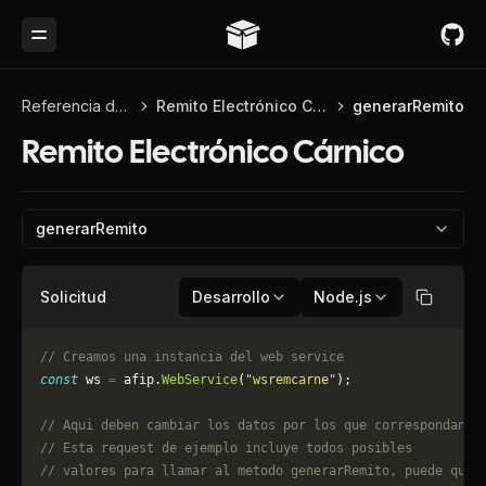
Toggle Menu
Referencia de API
Remito Electrónico Cárnico
generarRemito
Remito Electrónico Cárnico
generarRemito
Solicitud
Desarrollo
Node.js
Copiar
// Creamos una instancia del web service
const
 ws 
=
 afip.
WebService
(
"wsremcarne"
);
// Aqui deben cambiar los datos por los que correspondan. 
// Esta request de ejemplo incluye todos posibles 
// valores para llamar al metodo generarRemito, puede que 