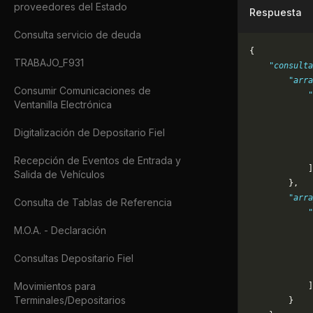
proveedores del Estado
Respuesta
Consulta servicio de deuda
{
TRABAJO_F931
    "consulta
        "arra
Consumir Comunicaciones de
            "
Ventanilla Electrónica
             
             
Digitalización de Depositario Fiel
             
             
Recepción de Eventos de Entrada y
            ]
Salida de Vehículos
        },
        "arra
Consulta de Tablas de Referencia
            "
             
M.O.A. - Declaración
             
             
Consultas Depositario Fiel
             
Movimientos para
            ]
Terminales/Depositarios
        }