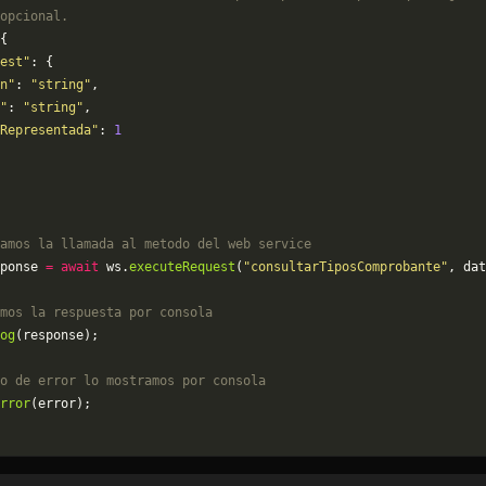
opcional.
{
est"
: {
n"
: 
"string"
,
"
: 
"string"
,
Representada"
: 
1
amos la llamada al metodo del web service
ponse 
=
 await
 ws.
executeRequest
(
"consultarTiposComprobante"
, dat
mos la respuesta por consola
og
(response);
o de error lo mostramos por consola
rror
(error);