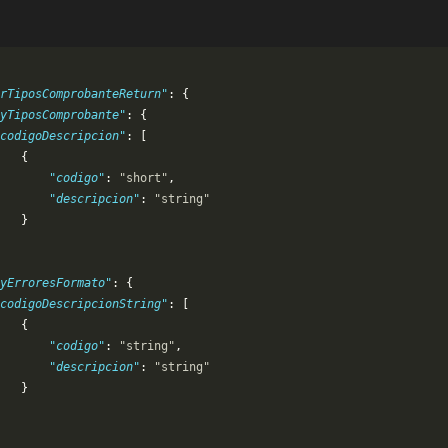
rTiposComprobanteReturn"
: {
yTiposComprobante"
: {
codigoDescripcion"
: [
   {
       "codigo"
: 
"short"
,
       "descripcion"
: 
"string"
   }
yErroresFormato"
: {
codigoDescripcionString"
: [
   {
       "codigo"
: 
"string"
,
       "descripcion"
: 
"string"
   }