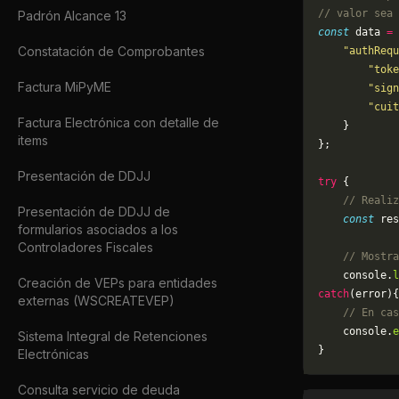
// valor sea 
Padrón Alcance 13
const
 data 
=
 
Constatación de Comprobantes
    "authRequ
        "toke
Factura MiPyME
        "sign
        "cuit
Factura Electrónica con detalle de
    }
items
};
Presentación de DDJJ
try
 {
    // Realiz
Presentación de DDJJ de
    const
 res
formularios asociados a los
Controladores Fiscales
    // Mostra
    console.
l
Creación de VEPs para entidades
catch
(error){
externas (WSCREATEVEP)
    // En cas
	console.
e
Sistema Integral de Retenciones
}
Electrónicas
Consulta servicio de deuda