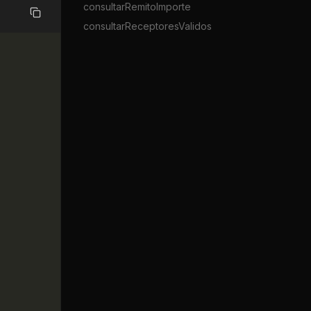
consultarRemitoImporte
Copiar
consultarReceptoresValidos