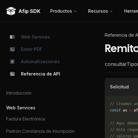
Afip SDK
Productos
Recursos
Herra
Referencia de A
Web Services
Remito
Emitir PDF
Automatizaciones
consultarTip
Referencia de API
Solicitud
Introducción
// Creamos un
Web Services
const
 ws 
=
 af
Factura Electrónica
// Aqui deben
// Esta reque
Padrón Constancia de Inscripción
// valores pa