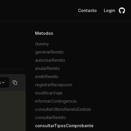
Contacto
Login
Metodos
dummy
generarRemito
autorizarRemito
anularRemito
emitirRemito
s
registrarRecepcion
Copiar
modificarViaje
informarContingencia
consultarUltimoRemitoEmitido
consultarRemito
consultarTiposComprobante