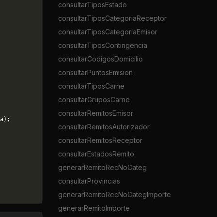
consultarTiposEstado
consultarTiposCategoriaReceptor
consultarTiposCategoriaEmisor
consultarTiposContingencia
consultarCodigosDomicilio
consultarPuntosEmision
consultarTiposCarne
consultarGruposCarne
consultarRemitosEmisor
a);
consultarRemitosAutorizador
consultarRemitosReceptor
consultarEstadosRemito
generarRemitoRecNoCateg
consultarProvincias
generarRemitoRecNoCategImporte
generarRemitoImporte