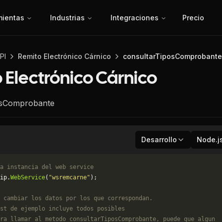
mientas
Industrias
Integraciones
Precio
PI
Remito Electrónico Cárnico
consultarTiposComprobante
 Electrónico Cárnico
osComprobante
Desarrollo
Node.j
a instancia del web service
ip.
WebService
(
"wsremcarne"
);
 cambiar los datos por los que correspondan. 
st de ejemplo incluye todos posibles 
ra llamar al metodo consultarTiposComprobante, puede que algun