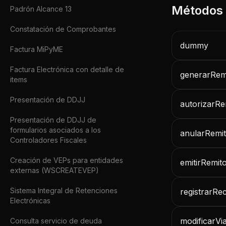
Padrón Alcance 13
Constatación de Comprobantes
dummy
Factura MiPyME
Factura Electrónica con detalle de
generarRem
items
Presentación de DDJJ
autorizarRe
Presentación de DDJJ de
formularios asociados a los
anularRemi
Controladores Fiscales
Creación de VEPs para entidades
emitirRemit
externas (WSCREATEVEP)
Sistema Integral de Retenciones
registrarRe
Electrónicas
modificarVia
Consulta servicio de deuda