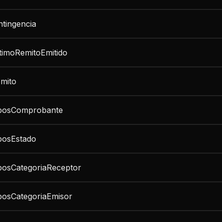
tingencia
timoRemitoEmitido
mito
iposComprobante
posEstado
posCategoriaReceptor
posCategoriaEmisor