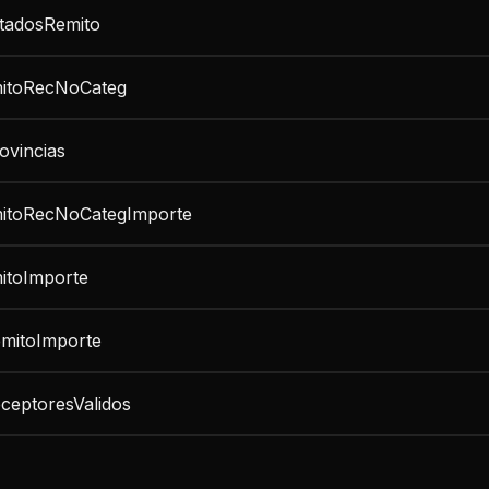
stadosRemito
itoRecNoCateg
ovincias
itoRecNoCategImporte
itoImporte
emitoImporte
ceptoresValidos