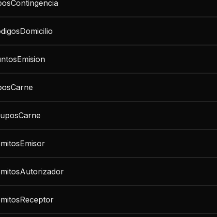
posContingencia
digosDomicilio
untosEmision
iposCarne
ruposCarne
emitosEmisor
mitosAutorizador
emitosReceptor