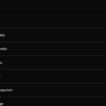
ito
mito
to
o
cepcion
je