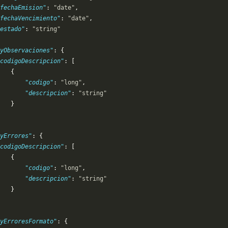
fechaEmision"
: 
"date"
,
fechaVencimiento"
: 
"date"
,
estado"
: 
"string"
yObservaciones"
: {
codigoDescripcion"
: [
   {
       "codigo"
: 
"long"
,
       "descripcion"
: 
"string"
   }
yErrores"
: {
codigoDescripcion"
: [
   {
       "codigo"
: 
"long"
,
       "descripcion"
: 
"string"
   }
yErroresFormato"
: {