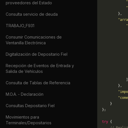
            "
proveedores del Estado
            "
Consulta servicio de deuda
        },
        "arra
TRABAJO_F931
            "
             
Consumir Comunicaciones de
             
Ventanilla Electrónica
             
             
Digitalización de Depositario Fiel
             
             
Recepción de Eventos de Entrada y
             
Salida de Vehículos
             
            ]
Consulta de Tablas de Referencia
        },
        "impo
M.O.A. - Declaración
        "come
    }
Consultas Depositario Fiel
};
Movimientos para
try
 {
Terminales/Depositarios
    // Realiz