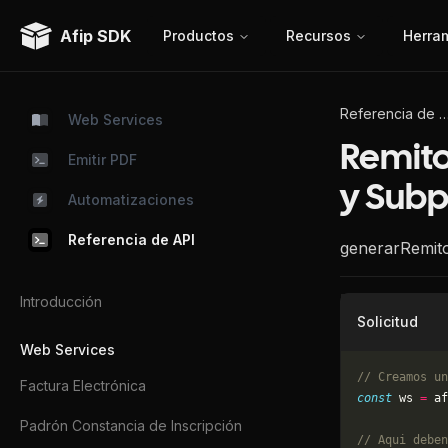
Afip SDK
Productos
Recursos
Herra
Referencia de
Web Services
Remito
Emitir PDF
y Subp
Automatizaciones
Referencia de API
generarRemit
Introducción
Solicitud
Web Services
// Creamos un
Factura Electrónica
const
 ws 
=
 af
Padrón Constancia de Inscripción
// Aqui deben