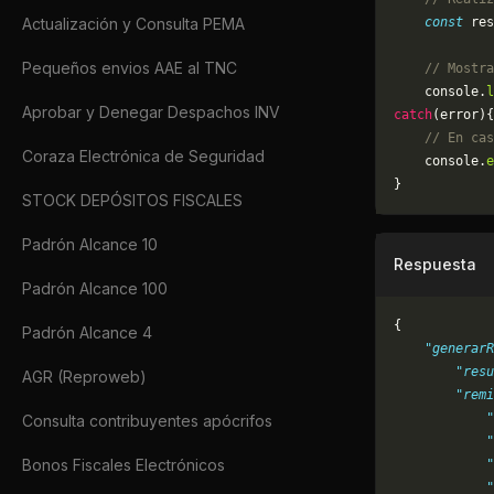
Actualización y Consulta PEMA
    const
 res
Pequeños envios AAE al TNC
    // Mostra
    console.
l
Aprobar y Denegar Despachos INV
catch
(error){
    // En cas
Coraza Electrónica de Seguridad
	console.
e
}
STOCK DEPÓSITOS FISCALES
Padrón Alcance 10
Respuesta
Padrón Alcance 100
{
Padrón Alcance 4
    "generarR
        "resu
AGR (Reproweb)
        "remi
            "
Consulta contribuyentes apócrifos
            "
Bonos Fiscales Electrónicos
            "
            "