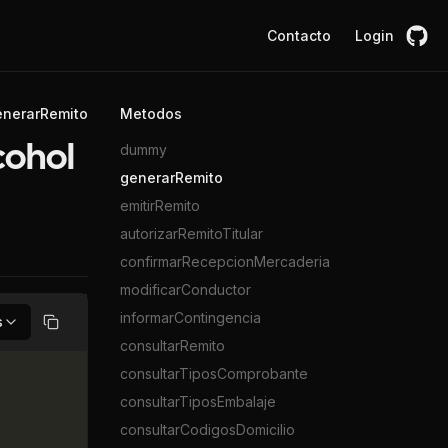
Contacto
Login
enerarRemito
Metodos
dummy
cohol
generarRemito
emitirRemito
autorizarRemitoTitular
confirmarRecepcionMercaderia
modificarConductor
informarContingencia
s
Copiar
consultarRemito
consultarTiposComprobante
consultarTiposEmbalaje
consultarCodigosDomicilio