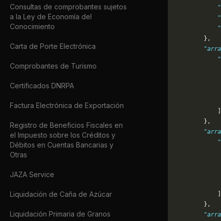
Consultas de comprobantes sujetos
            "
a la Ley de Economía del
            "
Conocimiento
            "
        },
Carta de Porte Electrónica
        "arra
            "
Comprobantes de Turismo
             
             
Certificados DNRPA
             
             
Factura Electrónica de Exportación
            ]
        },
Registro de Beneficios Fiscales en
        "arra
el Impuesto sobre los Créditos y
            "
Débitos en Cuentas Bancarias y
             
Otras
             
             
JAZA Service
             
Liquidación de Caña de Azúcar
            ]
        },
Liquidación Primaria de Granos
        "arra