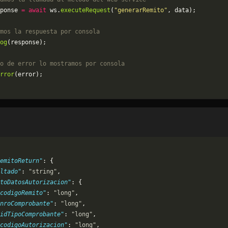
ponse 
=
 await
 ws.
executeRequest
(
"generarRemito"
, data);
mos la respuesta por consola
og
(response);
o de error lo mostramos por consola
rror
(error);
emitoReturn"
: {
ltado"
: 
"string"
,
toDatosAutorizacion"
: {
codigoRemito"
: 
"long"
,
nroComprobante"
: 
"long"
,
idTipoComprobante"
: 
"long"
,
codigoAutorizacion"
: 
"long"
,