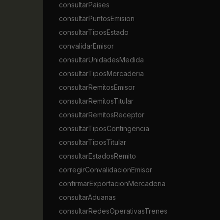
consultarPaises
consultarPuntosEmision
consultarTiposEstado
convalidarEmisor
consultarUnidadesMedida
consultarTiposMercaderia
consultarRemitosEmisor
consultarRemitosTitular
consultarRemitosReceptor
consultarTiposContingencia
consultarTiposTitular
consultarEstadosRemito
corregirConvalidacionEmisor
confirmarExportacionMercaderia
consultarAduanas
consultarRedesOperativasTrenes