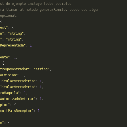
st de ejemplo incluye todos posibles 
ra llamar al metodo generarRemito, puede que algun
opcional.
{
est"
: {
n"
: 
"string"
,
"
: 
"string"
,
Representada"
: 
1
ente"
: 
1
,
 {
tregaMostrador"
: 
"string"
,
oEmision"
: 
1
,
TitularMercaderia"
: 
1
,
TitularMercaderia"
: 
1
,
eroMaquila"
: 
1
,
AutorizadoRetirar"
: 
1
,
ptor"
: {
cuitPaisReceptor"
: 
1
e"
: {