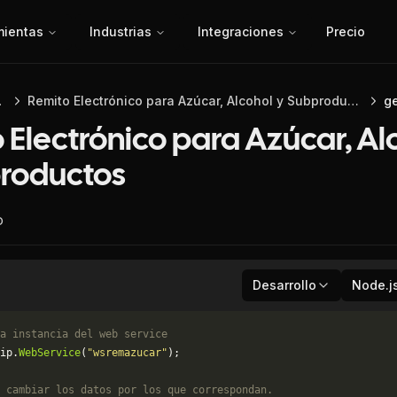
mientas
Industrias
Integraciones
Precio
 API
Remito Electrónico para Azúcar, Alcohol y Subproductos
g
 Electrónico para Azúcar, Al
roductos
o
Desarrollo
Node.j
a instancia del web service
ip.
WebService
(
"wsremazucar"
);
 cambiar los datos por los que correspondan. 