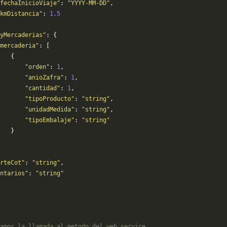
fechaInicioViaje"
: 
"YYYY-MM-DD"
,
kmDistancia"
: 
1.5
yMercaderias"
: {
mercaderia"
: [
   {
       "orden"
: 
1
,
       "anioZafra"
: 
1
,
       "cantidad"
: 
1
,
       "tipoProducto"
: 
"string"
,
       "unidadMedida"
: 
"string"
,
       "tipoEmbalaje"
: 
"string"
   }
rteCot"
: 
"string"
,
ntarios"
: 
"string"
amos la llamada al metodo del web service