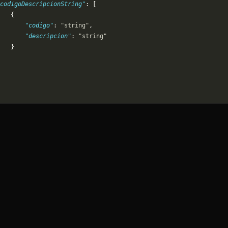
codigoDescripcionString"
: [
   {
       "codigo"
: 
"string"
,
       "descripcion"
: 
"string"
   }