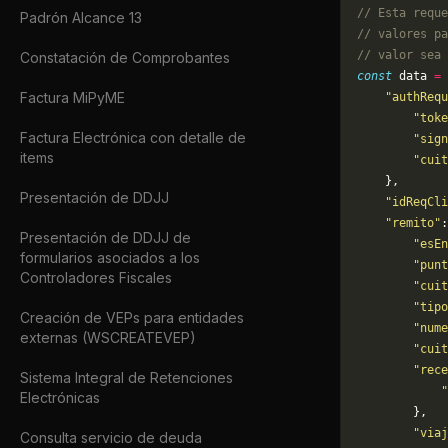
// Esta reque
Padrón Alcance 13
// valores pa
// valor sea 
Constatación de Comprobantes
const
 data 
=
 
Factura MiPyME
    "authRequ
        "toke
Factura Electrónica con detalle de
        "sign
items
        "cuit
    },
Presentación de DDJJ
    "idReqCli
    "remito"
:
Presentación de DDJJ de
        "esEn
formularios asociados a los
        "punt
Controladores Fiscales
        "cuit
        "tipo
Creación de VEPs para entidades
        "num
externas (WSCREATEVEP)
        "cuit
        "rece
Sistema Integral de Retenciones
            "
Electrónicas
        },
        "viaj
Consulta servicio de deuda