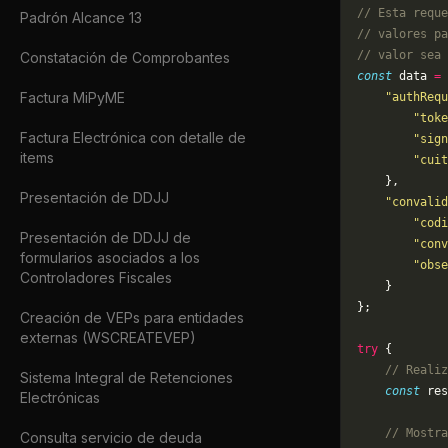
// Esta reque
Padrón Alcance 13
// valores pa
// valor sea 
Constatación de Comprobantes
const
 data 
=
 
Factura MiPyME
    "authRequ
        "toke
Factura Electrónica con detalle de
        "sign
items
        "cuit
    },
Presentación de DDJJ
    "convalid
        "codi
Presentación de DDJJ de
        "conv
formularios asociados a los
        "obs
Controladores Fiscales
    }
};
Creación de VEPs para entidades
externas (WSCREATEVEP)
try
 {
    // Realiz
Sistema Integral de Retenciones
    const
 res
Electrónicas
    // Mostra
Consulta servicio de deuda