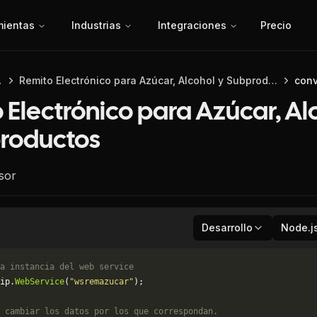
mientas
Industrias
Integraciones
Precio
 API
Remito Electrónico para Azúcar, Alcohol y Subproductos
conv
 Electrónico para Azúcar, Al
roductos
sor
Desarrollo
Node.j
a instancia del web service
ip.
WebService
(
"wsremazucar"
);
 cambiar los datos por los que correspondan. 