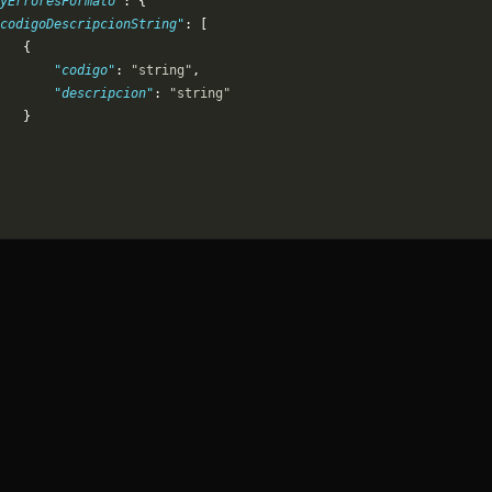
yErroresFormato"
: {
codigoDescripcionString"
: [
   {
       "codigo"
: 
"string"
,
       "descripcion"
: 
"string"
   }