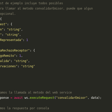
st de ejemplo incluye todos posibles 
ra llamar al metodo convalidarEmisor, puede que algun
opcional.
{
est"
: {
n"
: 
"string"
,
"
: 
"string"
,
Representada"
: 
1
aRechazoReceptor"
: {
goRemito"
: 
1
,
alida"
: 
"string"
,
ervaciones"
: 
"string"
amos la llamada al metodo del web service
ponse 
=
 await
 ws.
executeRequest
(
"convalidarEmisor"
, data);
mos la respuesta por consola