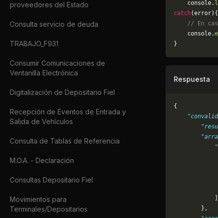
    console.
l
proveedores del Estado
catch
(error){
Consulta servicio de deuda
    // En cas
	console.
e
TRABAJO_F931
}
Consumir Comunicaciones de
Ventanilla Electrónica
Respuesta
Digitalización de Depositario Fiel
{
Recepción de Eventos de Entrada y
    "convalid
Salida de Vehículos
        "resu
        "arra
Consulta de Tablas de Referencia
            "
             
M.O.A. - Declaración
             
             
Consultas Depositario Fiel
             
            ]
Movimientos para
Terminales/Depositarios
        },