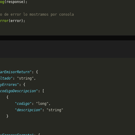
og
(response);
o de error lo mostramos por consola
rror
(error);
arEmisorReturn"
: {
ltado"
: 
"string"
,
yErrores"
: {
codigoDescripcion"
: [
   {
       "codigo"
: 
"long"
,
       "descripcion"
: 
"string"
   }