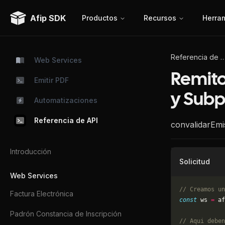
Afip SDK
Productos
Recursos
Herra
Referencia de
Web Services
Remito
Emitir PDF
y Subp
Automatizaciones
Referencia de API
convalidarEmi
Introducción
Solicitud
Web Services
// Creamos un
Factura Electrónica
const
 ws 
=
 af
Padrón Constancia de Inscripción
// Aqui deben