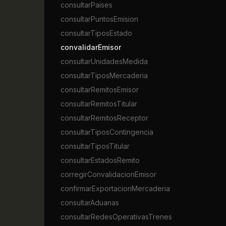
consultarPaises
consultarPuntosEmision
consultarTiposEstado
convalidarEmisor
consultarUnidadesMedida
consultarTiposMercaderia
consultarRemitosEmisor
consultarRemitosTitular
consultarRemitosReceptor
consultarTiposContingencia
consultarTiposTitular
consultarEstadosRemito
corregirConvalidacionEmisor
confirmarExportacionMercaderia
consultarAduanas
consultarRedesOperativasTrenes