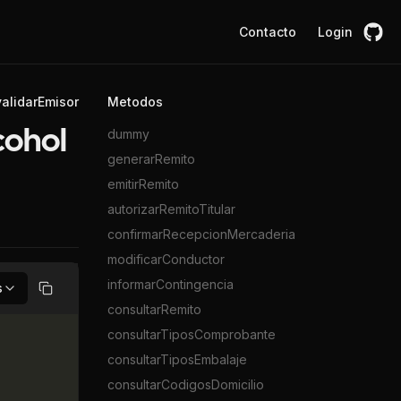
Contacto
Login
alidarEmisor
Metodos
dummy
cohol
generarRemito
emitirRemito
autorizarRemitoTitular
confirmarRecepcionMercaderia
modificarConductor
informarContingencia
s
Copiar
consultarRemito
consultarTiposComprobante
consultarTiposEmbalaje
consultarCodigosDomicilio