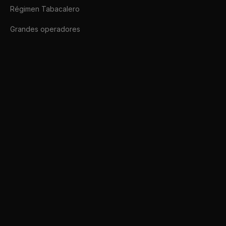
Régimen Tabacalero
Grandes operadores
Afip SDK
Conectate a ARCA hoy mismo.
afipsdk.com es un sitio comercial, sin relación alguna con sitios u organi