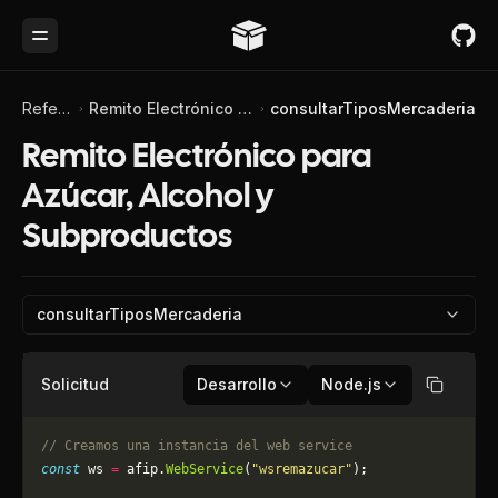
Toggle Menu
Referencia de API
Remito Electrónico para Azúcar, Alcohol y Subproductos
consultarTiposMercaderia
Remito Electrónico para
Azúcar, Alcohol y
Subproductos
consultarTiposMercaderia
Solicitud
Desarrollo
Node.js
Copiar
// Creamos una instancia del web service
const
 ws 
=
 afip.
WebService
(
"wsremazucar"
);