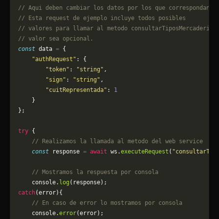
// Aqui deben cambiar los datos por los que correspondan. 
// Esta request de ejemplo incluye todos posibles 
// valores para llamar al metodo consultarTiposMercaderia,
// valor sea opcional.
const
 data 
=
 {
    "authRequest"
: {
        "token"
: 
"string"
,
        "sign"
: 
"string"
,
        "cuitRepresentada"
: 
1
    }
};
try
 {
    // Realizamos la llamada al metodo del web service
    const
 response 
=
 await
 ws.
executeRequest
(
"consultarTip
    // Mostramos la respuesta por consola
    console.
log
(response);
catch
(error){
    // En caso de error lo mostramos por consola
	console.
error
(error);