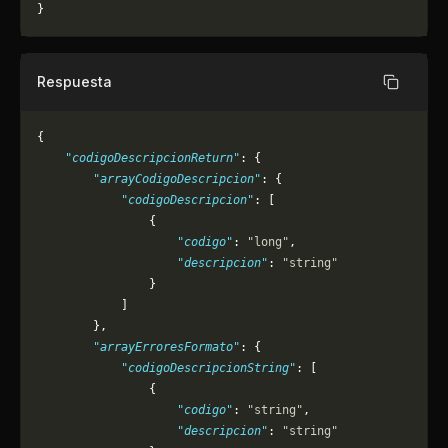
}
Respuesta
Copiar
{
    "codigoDescripcionReturn"
: {
        "arrayCodigoDescripcion"
: {
            "codigoDescripcion"
: [
                {
                    "codigo"
: 
"long"
,
                    "descripcion"
: 
"string"
                }
            ]
        },
        "arrayErroresFormato"
: {
            "codigoDescripcionString"
: [
                {
                    "codigo"
: 
"string"
,
                    "descripcion"
: 
"string"