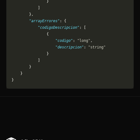
                }
            ]
        },
        "arrayErrores"
: {
            "codigoDescripcion"
: [
                {
                    "codigo"
: 
"long"
,
                    "descripcion"
: 
"string"
                }
            ]
        }
    }
}