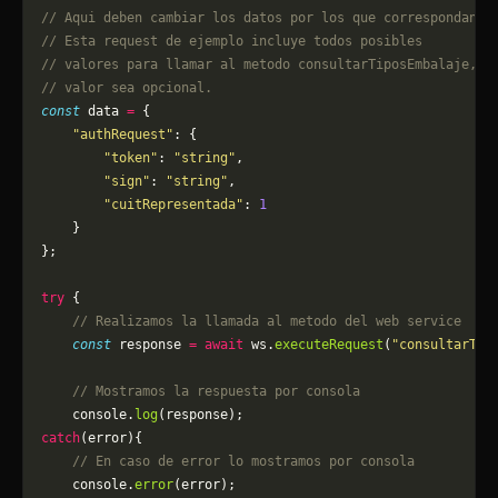
// Aqui deben cambiar los datos por los que correspondan. 
// Esta request de ejemplo incluye todos posibles 
// valores para llamar al metodo consultarTiposEmbalaje, p
// valor sea opcional.
const
 data 
=
 {
    "authRequest"
: {
        "token"
: 
"string"
,
        "sign"
: 
"string"
,
        "cuitRepresentada"
: 
1
    }
};
try
 {
    // Realizamos la llamada al metodo del web service
    const
 response 
=
 await
 ws.
executeRequest
(
"consultarTip
    // Mostramos la respuesta por consola
    console.
log
(response);
catch
(error){
    // En caso de error lo mostramos por consola
	console.
error
(error);