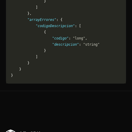
                }
            ]
        },
        "arrayErrores"
: {
            "codigoDescripcion"
: [
                {
                    "codigo"
: 
"long"
,
                    "descripcion"
: 
"string"
                }
            ]
        }
    }
}