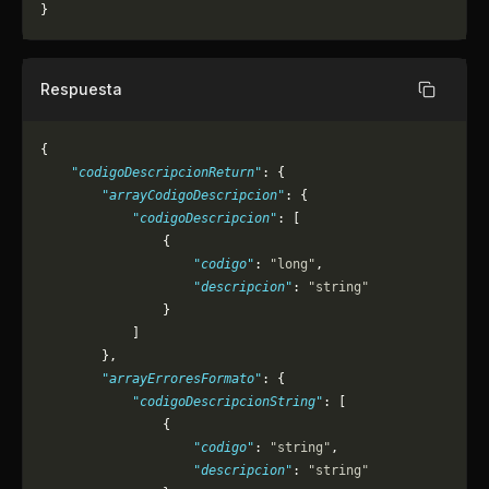
}
Respuesta
Copiar
{
    "codigoDescripcionReturn"
: {
        "arrayCodigoDescripcion"
: {
            "codigoDescripcion"
: [
                {
                    "codigo"
: 
"long"
,
                    "descripcion"
: 
"string"
                }
            ]
        },
        "arrayErroresFormato"
: {
            "codigoDescripcionString"
: [
                {
                    "codigo"
: 
"string"
,
                    "descripcion"
: 
"string"