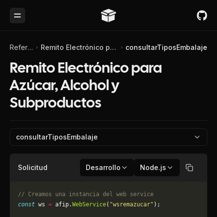
Toggle Menu
Referencia de API
Remito Electrónico para Azúcar, Alcohol y Subproductos
consultarTiposEmbalaje
Remito Electrónico para
Azúcar, Alcohol y
Subproductos
consultarTiposEmbalaje
Solicitud
Desarrollo
Node.js
Copiar
// Creamos una instancia del web service
const
 ws 
=
 afip.
WebService
(
"wsremazucar"
);