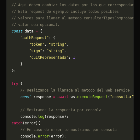
// Aqui deben cambiar los datos por los que correspondan. 
// Esta request de ejemplo incluye todos posibles 
// valores para llamar al metodo consultarTiposComprobante
// valor sea opcional.
const
 data 
=
 {
    "authRequest"
: {
        "token"
: 
"string"
,
        "sign"
: 
"string"
,
        "cuitRepresentada"
: 
1
    }
};
try
 {
    // Realizamos la llamada al metodo del web service
    const
 response 
=
 await
 ws.
executeRequest
(
"consultarTip
    // Mostramos la respuesta por consola
    console.
log
(response);
catch
(error){
    // En caso de error lo mostramos por consola
	console.
error
(error);