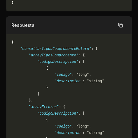
}
Respuesta
Copiar
{
    "consultarTiposComprobanteReturn"
: {
        "arrayTiposComprobante"
: {
            "codigoDescripcion"
: [
                {
                    "codigo"
: 
"long"
,
                    "descripcion"
: 
"string"
                }
            ]
        },
        "arrayErrores"
: {
            "codigoDescripcion"
: [
                {
                    "codigo"
: 
"long"
,
                    "descripcion"
: 
"string"