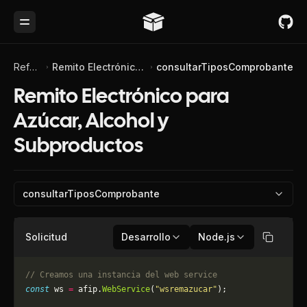
Toggle Menu
Referencia de API
Remito Electrónico para Azúcar, Alcohol y Subproductos
consultarTiposComprobante
Remito Electrónico para
Azúcar, Alcohol y
Subproductos
consultarTiposComprobante
Solicitud
Desarrollo
Node.js
Copiar
// Creamos una instancia del web service
const
 ws 
=
 afip.
WebService
(
"wsremazucar"
);