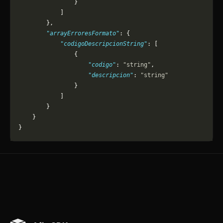
                }
            ]
        },
        "arrayErroresFormato"
: {
            "codigoDescripcionString"
: [
                {
                    "codigo"
: 
"string"
,
                    "descripcion"
: 
"string"
                }
            ]
        }
    }
}