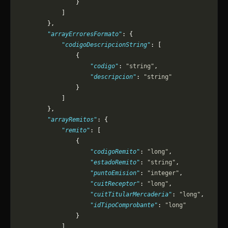
                }
            ]
        },
        "arrayErroresFormato"
: {
            "codigoDescripcionString"
: [
                {
                    "codigo"
: 
"string"
,
                    "descripcion"
: 
"string"
                }
            ]
        },
        "arrayRemitos"
: {
            "remito"
: [
                {
                    "codigoRemito"
: 
"long"
,
                    "estadoRemito"
: 
"string"
,
                    "puntoEmision"
: 
"integer"
,
                    "cuitReceptor"
: 
"long"
,
                    "cuitTitularMercaderia"
: 
"long"
,
                    "idTipoComprobante"
: 
"long"
                }
            ]