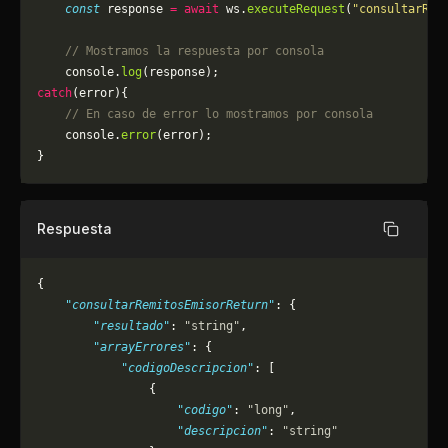
    const
 response 
=
 await
 ws.
executeRequest
(
"consultarRem
    // Mostramos la respuesta por consola
    console.
log
(response);
catch
(error){
    // En caso de error lo mostramos por consola
	console.
error
(error);
}
Respuesta
Copiar
{
    "consultarRemitosEmisorReturn"
: {
        "resultado"
: 
"string"
,
        "arrayErrores"
: {
            "codigoDescripcion"
: [
                {
                    "codigo"
: 
"long"
,
                    "descripcion"
: 
"string"