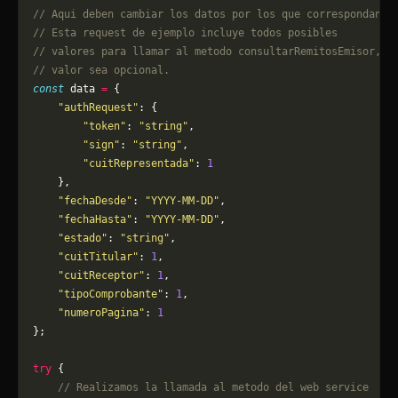
// Aqui deben cambiar los datos por los que correspondan. 
// Esta request de ejemplo incluye todos posibles 
// valores para llamar al metodo consultarRemitosEmisor, p
// valor sea opcional.
const
 data 
=
 {
    "authRequest"
: {
        "token"
: 
"string"
,
        "sign"
: 
"string"
,
        "cuitRepresentada"
: 
1
    },
    "fechaDesde"
: 
"YYYY-MM-DD"
,
    "fechaHasta"
: 
"YYYY-MM-DD"
,
    "estado"
: 
"string"
,
    "cuitTitular"
: 
1
,
    "cuitReceptor"
: 
1
,
    "tipoComprobante"
: 
1
,
    "numeroPagina"
: 
1
};
try
 {
    // Realizamos la llamada al metodo del web service