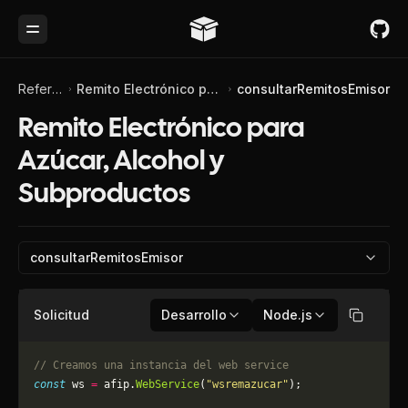
Toggle Menu
Referencia de API
Remito Electrónico para Azúcar, Alcohol y Subproductos
consultarRemitosEmisor
Remito Electrónico para
Azúcar, Alcohol y
Subproductos
consultarRemitosEmisor
Solicitud
Desarrollo
Node.js
Copiar
// Creamos una instancia del web service
const
 ws 
=
 afip.
WebService
(
"wsremazucar"
);