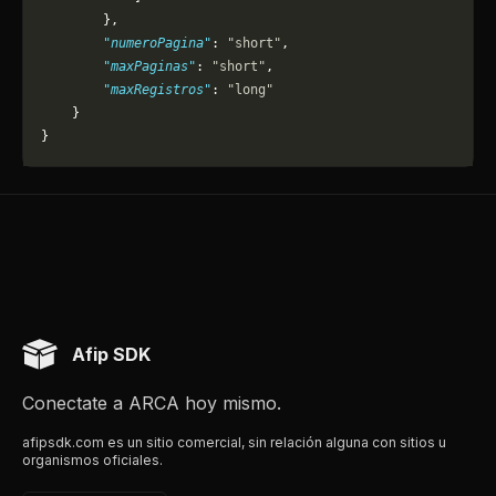
        },
        "numeroPagina"
: 
"short"
,
        "maxPaginas"
: 
"short"
,
        "maxRegistros"
: 
"long"
    }
}
Afip SDK
Conectate a ARCA hoy mismo.
afipsdk.com es un sitio comercial, sin relación alguna con sitios u
organismos oficiales.