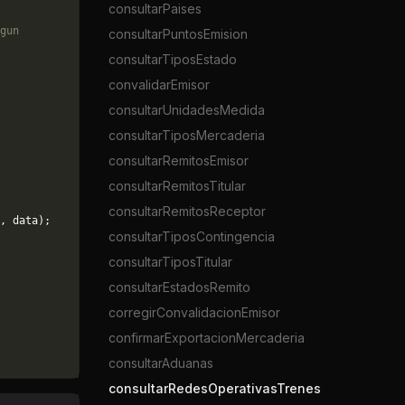
consultarPaises
gun
consultarPuntosEmision
consultarTiposEstado
convalidarEmisor
consultarUnidadesMedida
consultarTiposMercaderia
consultarRemitosEmisor
consultarRemitosTitular
consultarRemitosReceptor
, data);
consultarTiposContingencia
consultarTiposTitular
consultarEstadosRemito
corregirConvalidacionEmisor
confirmarExportacionMercaderia
consultarAduanas
consultarRedesOperativasTrenes