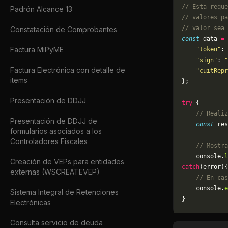
// Esta reque
Padrón Alcance 13
// valores pa
// valor sea 
Constatación de Comprobantes
const
 data 
=
 
Factura MiPyME
    "token"
: 
    "sign"
: 
"
Factura Electrónica con detalle de
    "cuitRepr
items
};
Presentación de DDJJ
try
 {
    // Realiz
Presentación de DDJJ de
    const
 res
formularios asociados a los
Controladores Fiscales
    // Mostra
    console.
l
Creación de VEPs para entidades
catch
(error){
externas (WSCREATEVEP)
    // En cas
	console.
e
Sistema Integral de Retenciones
}
Electrónicas
Consulta servicio de deuda