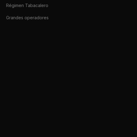
Régimen Tabacalero
Grandes operadores
Afip SDK
Conectate a ARCA hoy mismo.
afipsdk.com es un sitio comercial, sin relación alguna con sitios u organi