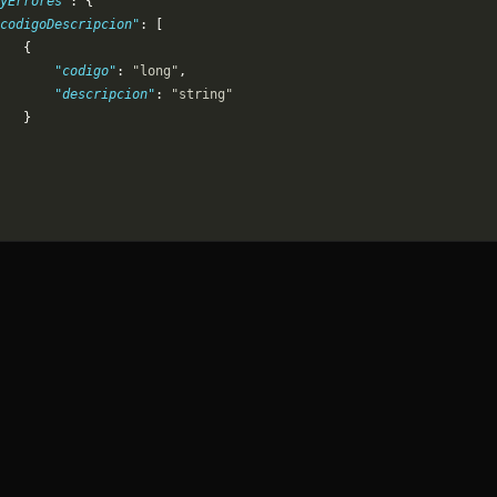
yErrores"
: {
codigoDescripcion"
: [
   {
       "codigo"
: 
"long"
,
       "descripcion"
: 
"string"
   }