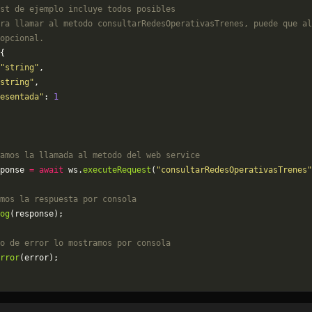
st de ejemplo incluye todos posibles 
ra llamar al metodo consultarRedesOperativasTrenes, puede que al
opcional.
{
"string"
,
string"
,
esentada"
: 
1
amos la llamada al metodo del web service
ponse 
=
 await
 ws.
executeRequest
(
"consultarRedesOperativasTrenes"
mos la respuesta por consola
og
(response);
o de error lo mostramos por consola
rror
(error);