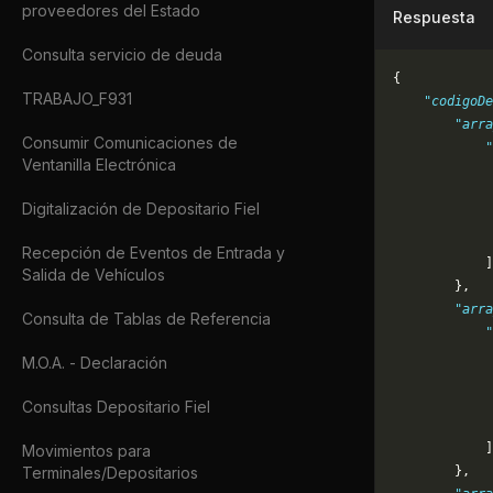
proveedores del Estado
Respuesta
Consulta servicio de deuda
{
TRABAJO_F931
    "codigoDe
        "arra
Consumir Comunicaciones de
            "
Ventanilla Electrónica
             
             
Digitalización de Depositario Fiel
             
             
Recepción de Eventos de Entrada y
            ]
Salida de Vehículos
        },
        "arra
Consulta de Tablas de Referencia
            "
             
M.O.A. - Declaración
             
             
Consultas Depositario Fiel
             
            ]
Movimientos para
Terminales/Depositarios
        },