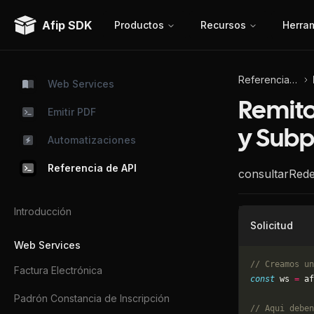
Afip SDK
Productos
Recursos
Herra
Referencia de API
Web Services
Remito
Emitir PDF
y Subp
Automatizaciones
Referencia de API
consultarRed
Introducción
Solicitud
Web Services
// Creamos un
Factura Electrónica
const
 ws 
=
 af
Padrón Constancia de Inscripción
// Aqui deben