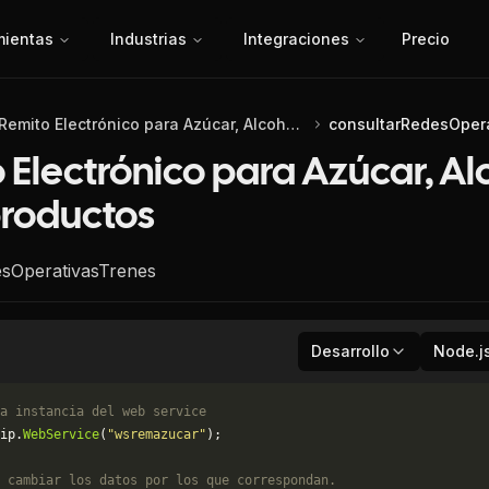
mientas
Industrias
Integraciones
Precio
Remito Electrónico para Azúcar, Alcohol y Subproductos
consultarRedesOper
 Electrónico para Azúcar, Al
roductos
esOperativasTrenes
Desarrollo
Node.j
a instancia del web service
ip.
WebService
(
"wsremazucar"
);
 cambiar los datos por los que correspondan. 