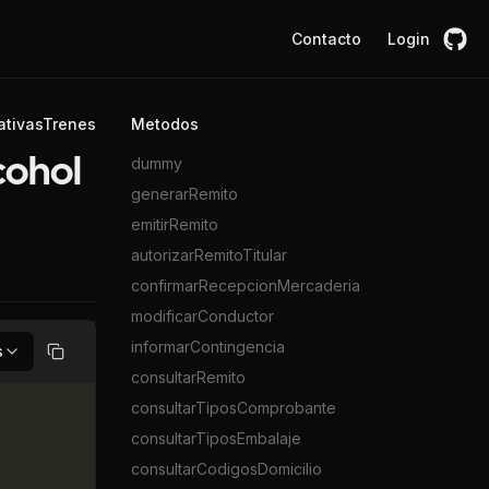
Contacto
Login
ativasTrenes
Metodos
dummy
cohol
generarRemito
emitirRemito
autorizarRemitoTitular
confirmarRecepcionMercaderia
modificarConductor
informarContingencia
s
Copiar
consultarRemito
consultarTiposComprobante
consultarTiposEmbalaje
consultarCodigosDomicilio