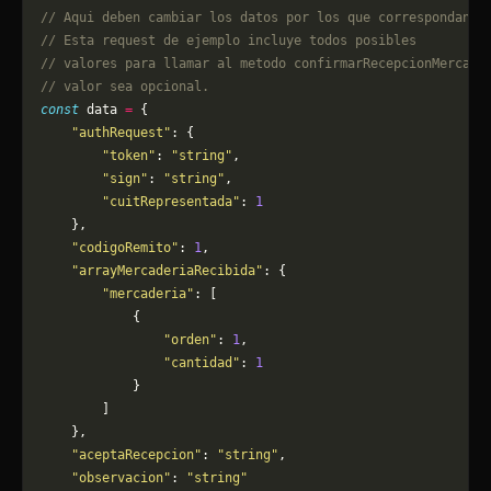
// Aqui deben cambiar los datos por los que correspondan. 
// Esta request de ejemplo incluye todos posibles 
// valores para llamar al metodo confirmarRecepcionMercade
// valor sea opcional.
const
 data 
=
 {
    "authRequest"
: {
        "token"
: 
"string"
,
        "sign"
: 
"string"
,
        "cuitRepresentada"
: 
1
    },
    "codigoRemito"
: 
1
,
    "arrayMercaderiaRecibida"
: {
        "mercaderia"
: [
            {
                "orden"
: 
1
,
                "cantidad"
: 
1
            }
        ]
    },
    "aceptaRecepcion"
: 
"string"
,
    "observacion"
: 
"string"