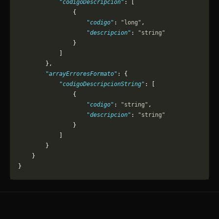
            "codigoDescripcion"
: [
                {
                    "codigo"
: 
"long"
,
                    "descripcion"
: 
"string"
                }
            ]
        },
        "arrayErroresFormato"
: {
            "codigoDescripcionString"
: [
                {
                    "codigo"
: 
"string"
,
                    "descripcion"
: 
"string"
                }
            ]
        }
    }
}