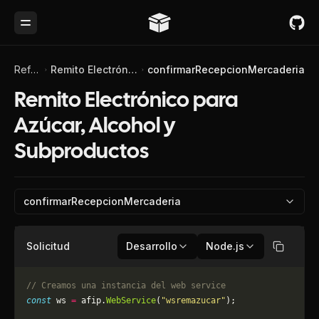
Toggle Menu
Referencia de API
Remito Electrónico para Azúcar, Alcohol y Subproductos
confirmarRecepcionMercaderia
Remito Electrónico para
Azúcar, Alcohol y
Subproductos
confirmarRecepcionMercaderia
Solicitud
Desarrollo
Node.js
Copiar
// Creamos una instancia del web service
const
 ws 
=
 afip.
WebService
(
"wsremazucar"
);