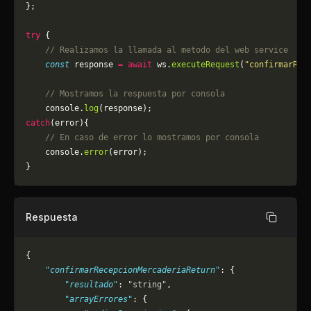
};
try
 {
    // Realizamos la llamada al metodo del web service
    const
 response 
=
 await
 ws.
executeRequest
(
"confirmarRec
    // Mostramos la respuesta por consola
    console.
log
(response);
catch
(error){
    // En caso de error lo mostramos por consola
	console.
error
(error);
}
Respuesta
Copiar
{
    "confirmarRecepcionMercaderiaReturn"
: {
        "resultado"
: 
"string"
,
        "arrayErrores"
: {