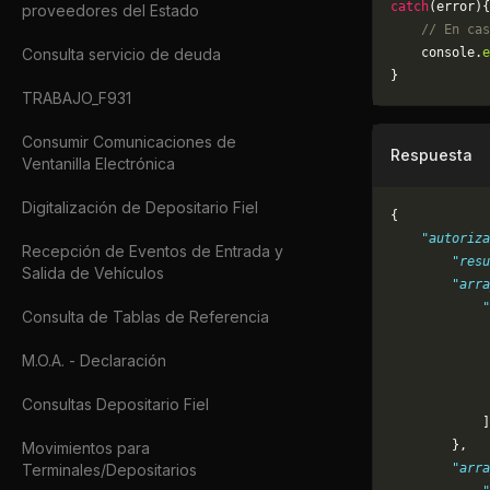
catch
(error){
proveedores del Estado
    // En cas
Consulta servicio de deuda
	console.
e
}
TRABAJO_F931
Consumir Comunicaciones de
Respuesta
Ventanilla Electrónica
Digitalización de Depositario Fiel
{
    "autoriza
Recepción de Eventos de Entrada y
        "resu
Salida de Vehículos
        "arra
            "
Consulta de Tablas de Referencia
             
             
M.O.A. - Declaración
             
             
Consultas Depositario Fiel
            ]
        },
Movimientos para
Terminales/Depositarios
        "arra