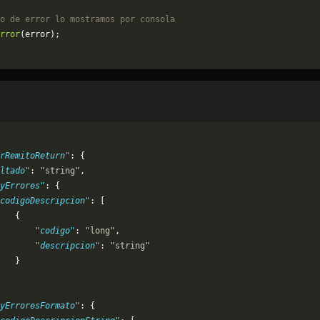
o de error lo mostramos por consola
rror
(error);
rRemitoReturn"
: {
ltado"
: 
"string"
,
yErrores"
: {
codigoDescripcion"
: [
   {
       "codigo"
: 
"long"
,
       "descripcion"
: 
"string"
   }
yErroresFormato"
: {