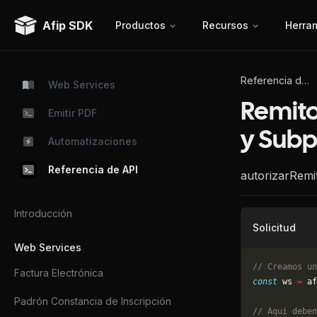
Afip SDK
Productos
Recursos
Herra
Referencia de API
Web Services
Remito
Emitir PDF
y Subp
Automatizaciones
Referencia de API
autorizarRemit
Introducción
Solicitud
Web Services
// Creamos un
Factura Electrónica
const
 ws 
=
 af
Padrón Constancia de Inscripción
// Aqui deben