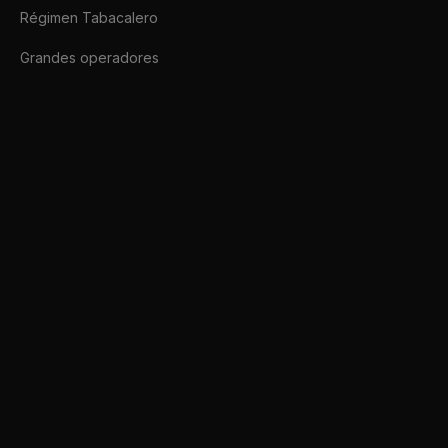
Régimen Tabacalero
Grandes operadores
Afip SDK
Conectate a ARCA hoy mismo.
afipsdk.com es un sitio comercial, sin relación alguna con sitios u organi