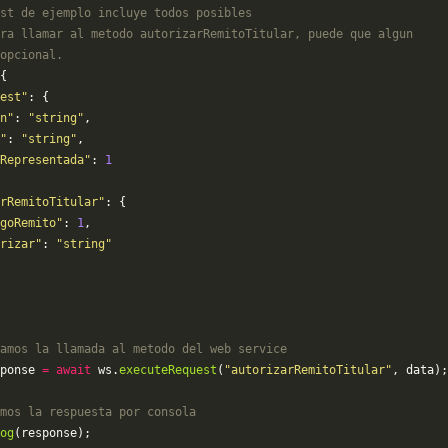
st de ejemplo incluye todos posibles 
ra llamar al metodo autorizarRemitoTitular, puede que algun
opcional.
{
est"
: {
n"
: 
"string"
,
"
: 
"string"
,
Representada"
: 
1
rRemitoTitular"
: {
goRemito"
: 
1
,
rizar"
: 
"string"
amos la llamada al metodo del web service
ponse 
=
 await
 ws.
executeRequest
(
"autorizarRemitoTitular"
, data);
mos la respuesta por consola
og
(response);