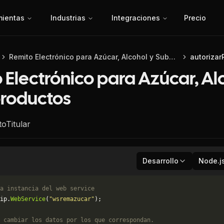
mientas
Industrias
Integraciones
Precio
Remito Electrónico para Azúcar, Alcohol y Subproductos
autorizar
 Electrónico para Azúcar, Al
roductos
oTitular
Desarrollo
Node.j
a instancia del web service
ip.
WebService
(
"wsremazucar"
);
 cambiar los datos por los que correspondan. 