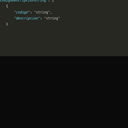
codigoDescripcionString"
: [
   {
       "codigo"
: 
"string"
,
       "descripcion"
: 
"string"
   }