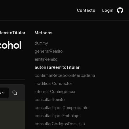
Contacto
Login
RemitoTitular
Metodos
dummy
cohol
generarRemito
emitirRemito
autorizarRemitoTitular
confirmarRecepcionMercaderia
modificarConductor
informarContingencia
s
Copiar
consultarRemito
consultarTiposComprobante
consultarTiposEmbalaje
consultarCodigosDomicilio