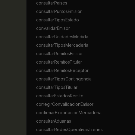
consultarPaises
consultarPuntosEmision
consultarTiposEstado
convalidarEmisor
consultarUnidadesMedida
consultarTiposMercaderia
consultarRemitosEmisor
consultarRemitosTitular
consultarRemitosReceptor
consultarTiposContingencia
consultarTiposTitular
consultarEstadosRemito
corregirConvalidacionEmisor
confirmarExportacionMercaderia
consultarAduanas
consultarRedesOperativasTrenes