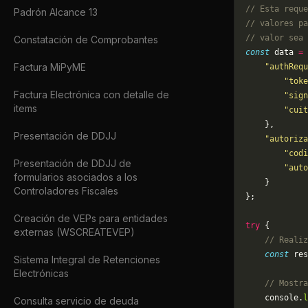
// Esta reque
Padrón Alcance 13
// valores pa
// valor sea 
Constatación de Comprobantes
const
 data 
=
 
Factura MiPyME
    "authRequ
        "toke
Factura Electrónica con detalle de
        "sign
items
        "cuit
    },
Presentación de DDJJ
    "autoriza
        "codi
Presentación de DDJJ de
        "auto
formularios asociados a los
    }
Controladores Fiscales
};
Creación de VEPs para entidades
try
 {
externas (WSCREATEVEP)
    // Realiz
    const
 res
Sistema Integral de Retenciones
Electrónicas
    // Mostra
    console.
l
Consulta servicio de deuda