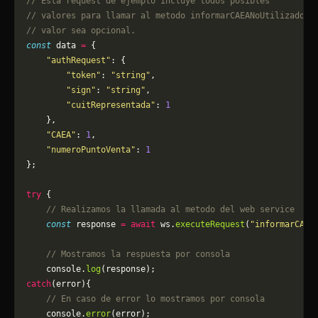
// Esta request de ejemplo incluye todos posibles 
// valores para llamar al metodo informarCAEANoUtilizadoPt
// valor sea opcional.
const
 data 
=
 {
    "authRequest"
: {
        "token"
: 
"string"
,
        "sign"
: 
"string"
,
        "cuitRepresentada"
: 
1
    },
    "CAEA"
: 
1
,
    "numeroPuntoVenta"
: 
1
};
try
 {
    // Realizamos la llamada al metodo del web service
    const
 response 
=
 await
 ws.
executeRequest
(
"informarCAEA
    // Mostramos la respuesta por consola
    console.
log
(response);
catch
(error){
    // En caso de error lo mostramos por consola
	console.
error
(error);