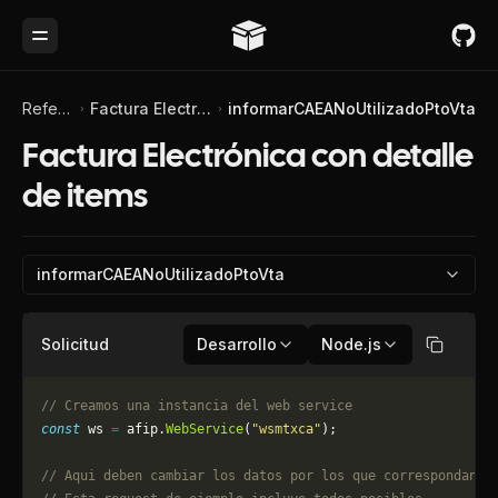
Toggle Menu
Referencia de API
Factura Electrónica con detalle de items
informarCAEANoUtilizadoPtoVta
Factura Electrónica con detalle
de items
informarCAEANoUtilizadoPtoVta
Solicitud
Desarrollo
Node.js
Copiar
// Creamos una instancia del web service
const
 ws 
=
 afip.
WebService
(
"wsmtxca"
);
// Aqui deben cambiar los datos por los que correspondan. 