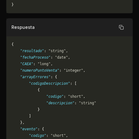
}
Respuesta
Copiar
{
    "resultado"
: 
"string"
,
    "fechaProceso"
: 
"date"
,
    "CAEA"
: 
"long"
,
    "numeroPuntoVenta"
: 
"integer"
,
    "arrayErrores"
: {
        "codigoDescripcion"
: [
            {
                "codigo"
: 
"short"
,
                "descripcion"
: 
"string"
            }
        ]
    },
    "evento"
: {
        "codigo"
: 
"short"
,