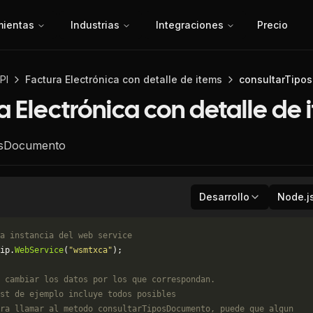
mientas
Industrias
Integraciones
Precio
PI
Factura Electrónica con detalle de items
consultarTipo
a Electrónica con detalle de 
osDocumento
Desarrollo
Node.j
a instancia del web service
ip.
WebService
(
"wsmtxca"
);
 cambiar los datos por los que correspondan. 
st de ejemplo incluye todos posibles 
ra llamar al metodo consultarTiposDocumento, puede que algun