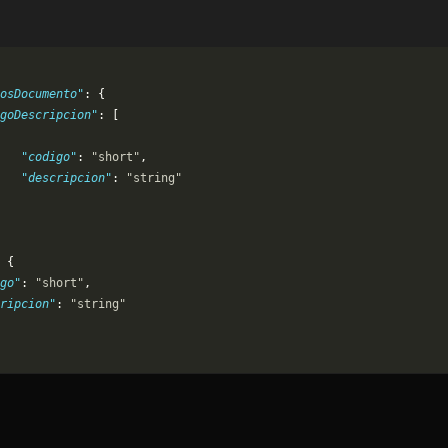
osDocumento"
: {
goDescripcion"
: [
   "codigo"
: 
"short"
,
   "descripcion"
: 
"string"
 {
go"
: 
"short"
,
ripcion"
: 
"string"