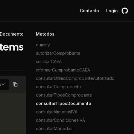
Contacto
Login
sDocumento
Metodos
dummy
items
autorizarComprobante
solicitarCAEA
informarComprobanteCAEA
consultarUltimoComprobanteAutorizado
s
consultarComprobante
Copiar
consultarTiposComprobante
consultarTiposDocumento
consultarAlicuotasIVA
consultarCondicionesIVA
consultarMonedas