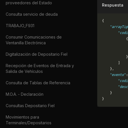
proveedores del Estado
Respuesta
Consulta servicio de deuda
{
TRABAJO_F931
    "arrayTip
        "codi
Consumir Comunicaciones de
            {
Ventanilla Electrónica
             
             
Digitalización de Depositario Fiel
            }
        ]
Recepción de Eventos de Entrada y
    },
Salida de Vehículos
    "evento"
:
        "codi
Consulta de Tablas de Referencia
        "desc
    }
M.O.A. - Declaración
}
Consultas Depositario Fiel
Movimientos para
Terminales/Depositarios