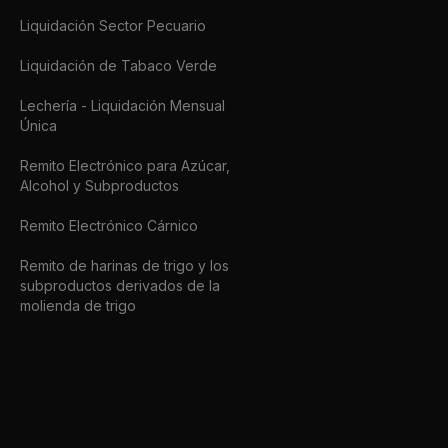
Liquidación Sector Pecuario
Liquidación de Tabaco Verde
Lechería - Liquidación Mensual
Única
Remito Electrónico para Azúcar,
Alcohol y Subproductos
Remito Electrónico Cárnico
Remito de harinas de trigo y los
subproductos derivados de la
molienda de trigo
Régimen Percepción IVA
Operación de Seguros de Caución
Seguimiento Vehicular