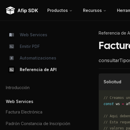
Afip SDK
Productos
Recursos
Herra
Referencia de A
Web Services
Factur
Emitir PDF
Automatizaciones
consultarTip
Referencia de API
Solicitud
Introducción
// Creamos un
Web Services
const
 ws 
=
 af
Factura Electrónica
// Aqui deben
// Esta reque
Padrón Constancia de Inscripción
// valores pa