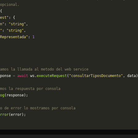
opcional.
{
est"
: {
n"
: 
"string"
,
"
: 
"string"
,
Representada"
: 
1
amos la llamada al metodo del web service
ponse 
=
 await
 ws.
executeRequest
(
"consultarTiposDocumento"
, data)
mos la respuesta por consola
og
(response);
o de error lo mostramos por consola
rror
(error);