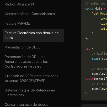
// valor sea 
Padrón Alcance 13
const
 data 
=
 
Constatación de Comprobantes
    "authRequ
        "toke
Factura MiPyME
        "sign
        "cuit
Factura Electrónica con detalle de
    }
items
};
Presentación de DDJJ
try
 {
    // Realiz
Presentación de DDJJ de
    const
 res
formularios asociados a los
Controladores Fiscales
    // Mostra
    console.
l
Creación de VEPs para entidades
catch
(error){
externas (WSCREATEVEP)
    // En cas
	console.
e
Sistema Integral de Retenciones
}
Electrónicas
Consulta servicio de deuda