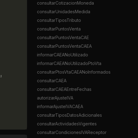
consultarCotizacionMoneda
consultarUnidadesMedida
consultarTiposTributo
consultarPuntosVenta
consultarPuntosVentaCAE
consultarPuntosVentaCAEA
informarCAEANoUtilizado
informarCAEANoUtilizadoPtoVta
consultarPtosVtaCAEANoInformados
;
consultarCAEA
consultarCAEAEntreFechas
autorizarAjusteIVA
informarAjusteIVACAEA
consultarTiposDatosAdicionales
consultarActividadesVigentes
consultarCondicionesIVAReceptor