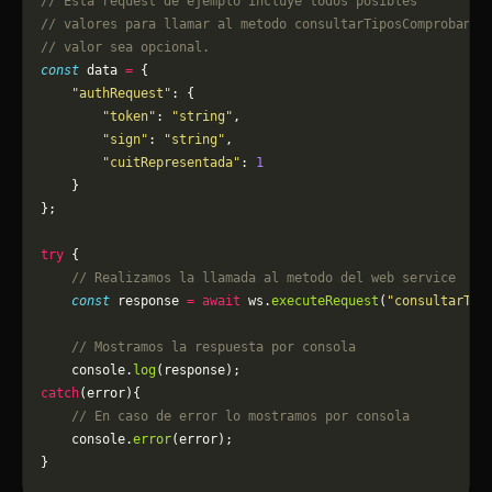
// Esta request de ejemplo incluye todos posibles 
// valores para llamar al metodo consultarTiposComprobante
// valor sea opcional.
const
 data 
=
 {
    "authRequest"
: {
        "token"
: 
"string"
,
        "sign"
: 
"string"
,
        "cuitRepresentada"
: 
1
    }
};
try
 {
    // Realizamos la llamada al metodo del web service
    const
 response 
=
 await
 ws.
executeRequest
(
"consultarTip
    // Mostramos la respuesta por consola
    console.
log
(response);
catch
(error){
    // En caso de error lo mostramos por consola
	console.
error
(error);
}