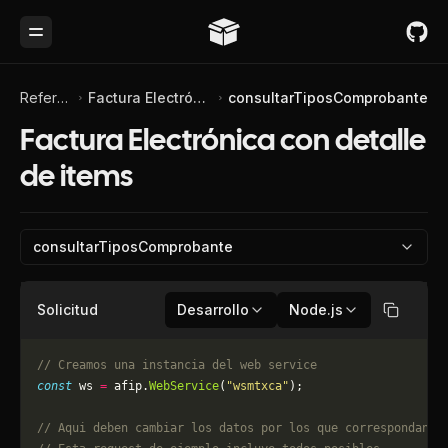
Toggle Menu
Referencia de API
Factura Electrónica con detalle de items
consultarTiposComprobante
Factura Electrónica con detalle
de items
consultarTiposComprobante
Solicitud
Desarrollo
Node.js
Copiar
// Creamos una instancia del web service
const
 ws 
=
 afip.
WebService
(
"wsmtxca"
);
// Aqui deben cambiar los datos por los que correspondan. 