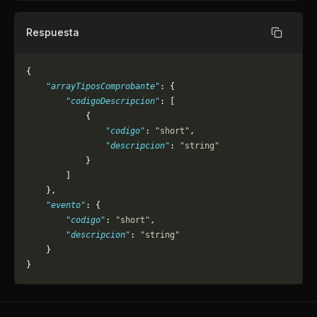
Respuesta
Copiar
{
    "arrayTiposComprobante"
: {
        "codigoDescripcion"
: [
            {
                "codigo"
: 
"short"
,
                "descripcion"
: 
"string"
            }
        ]
    },
    "evento"
: {
        "codigo"
: 
"short"
,
        "descripcion"
: 
"string"
    }
}