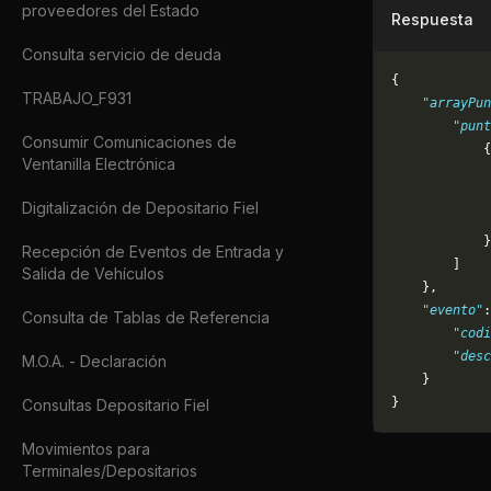
proveedores del Estado
Respuesta
Consulta servicio de deuda
{
TRABAJO_F931
    "arrayPun
        "punt
Consumir Comunicaciones de
            {
Ventanilla Electrónica
             
             
Digitalización de Depositario Fiel
             
            }
Recepción de Eventos de Entrada y
        ]
Salida de Vehículos
    },
    "evento"
:
Consulta de Tablas de Referencia
        "codi
        "desc
M.O.A. - Declaración
    }
}
Consultas Depositario Fiel
Movimientos para
Terminales/Depositarios