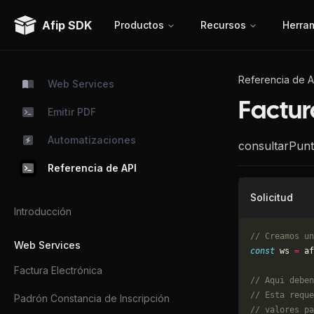
Afip SDK
Productos
Recursos
Herra
Referencia de A
Web Services
Factur
Emitir PDF
Automatizaciones
consultarPun
Referencia de API
Solicitud
Introducción
// Creamos un
Web Services
const
 ws 
=
 af
Factura Electrónica
// Aqui deben
// Esta reque
Padrón Constancia de Inscripción
// valores pa