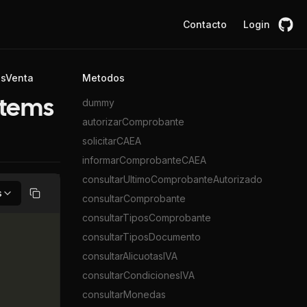
Contacto
Login
osVenta
Metodos
dummy
items
autorizarComprobante
solicitarCAEA
informarComprobanteCAEA
consultarUltimoComprobanteAutorizado
s
consultarComprobante
Copiar
consultarTiposComprobante
consultarTiposDocumento
consultarAlicuotasIVA
consultarCondicionesIVA
consultarMonedas