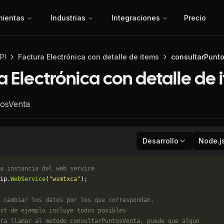
mientas
Industrias
Integraciones
Precio
PI
Factura Electrónica con detalle de items
consultarPunt
a Electrónica con detalle de 
tosVenta
Desarrollo
Node.j
a instancia del web service
ip.
WebService
(
"wsmtxca"
);
 cambiar los datos por los que correspondan. 
st de ejemplo incluye todos posibles 
ra llamar al metodo consultarPuntosVenta, puede que algun