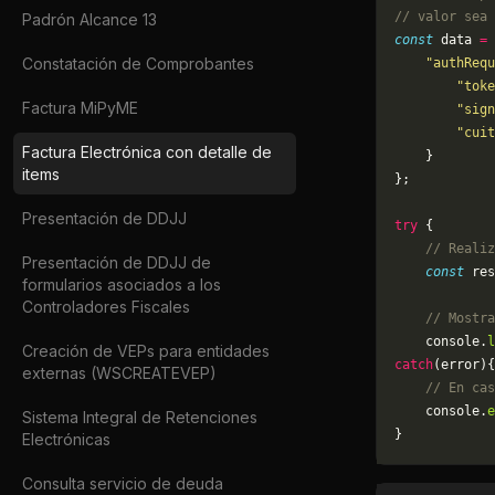
// valor sea 
Padrón Alcance 13
const
 data 
=
 
Constatación de Comprobantes
    "authRequ
        "toke
Factura MiPyME
        "sign
        "cuit
Factura Electrónica con detalle de
    }
items
};
Presentación de DDJJ
try
 {
    // Realiz
Presentación de DDJJ de
    const
 res
formularios asociados a los
Controladores Fiscales
    // Mostra
    console.
l
Creación de VEPs para entidades
catch
(error){
externas (WSCREATEVEP)
    // En cas
	console.
e
Sistema Integral de Retenciones
}
Electrónicas
Consulta servicio de deuda