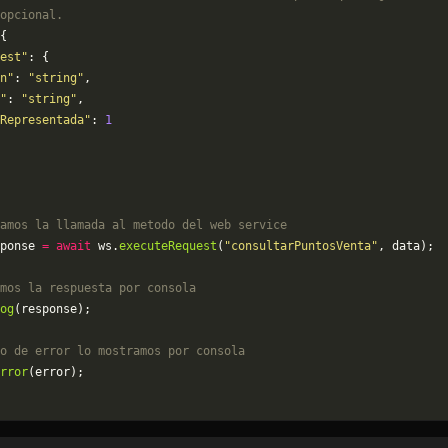
opcional.
{
est"
: {
n"
: 
"string"
,
"
: 
"string"
,
Representada"
: 
1
amos la llamada al metodo del web service
ponse 
=
 await
 ws.
executeRequest
(
"consultarPuntosVenta"
, data);
mos la respuesta por consola
og
(response);
o de error lo mostramos por consola
rror
(error);