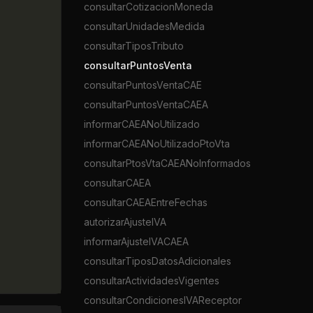
consultarCotizacionMoneda
consultarUnidadesMedida
consultarTiposTributo
consultarPuntosVenta
consultarPuntosVentaCAE
consultarPuntosVentaCAEA
informarCAEANoUtilizado
informarCAEANoUtilizadoPtoVta
consultarPtosVtaCAEANoInformados
consultarCAEA
consultarCAEAEntreFechas
autorizarAjusteIVA
informarAjusteIVACAEA
consultarTiposDatosAdicionales
consultarActividadesVigentes
consultarCondicionesIVAReceptor