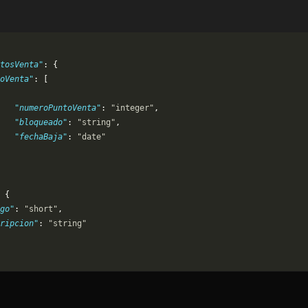
tosVenta"
: {
oVenta"
: [
   "numeroPuntoVenta"
: 
"integer"
,
   "bloqueado"
: 
"string"
,
   "fechaBaja"
: 
"date"
 {
go"
: 
"short"
,
ripcion"
: 
"string"