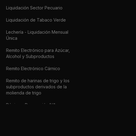
Liquidación Sector Pecuario
Liquidación de Tabaco Verde
Lechería - Liquidación Mensual
Única
Remito Electrónico para Azúcar,
Alcohol y Subproductos
Remito Electrónico Cárnico
Remito de harinas de trigo y los
subproductos derivados de la
molienda de trigo
Régimen Percepción IVA
Operación de Seguros de Caución
Seguimiento Vehicular