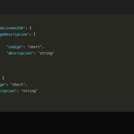
dicionesIVA"
: {
goDescripcion"
: [
   "codigo"
: 
"short"
,
   "descripcion"
: 
"string"
 {
go"
: 
"short"
,
ripcion"
: 
"string"