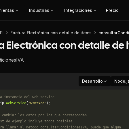
mientas
Industrias
Integraciones
Precio
PI
Factura Electrónica con detalle de items
consultarCond
a Electrónica con detalle de 
icionesIVA
Desarrollo
Node.j
a instancia del web service
ip.
WebService
(
"wsmtxca"
);
 cambiar los datos por los que correspondan. 
st de ejemplo incluye todos posibles 
ra llamar al metodo consultarCondicionesIVA, puede que algun