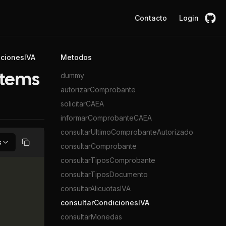
Contacto
Login
icionesIVA
Metodos
dummy
items
autorizarComprobante
solicitarCAEA
informarComprobanteCAEA
consultarUltimoComprobanteAutorizado
s
consultarComprobante
Copiar
consultarTiposComprobante
consultarTiposDocumento
consultarAlicuotasIVA
consultarCondicionesIVA
consultarMonedas