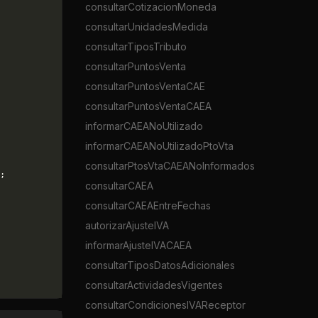
consultarCotizacionMoneda
consultarUnidadesMedida
consultarTiposTributo
consultarPuntosVenta
consultarPuntosVentaCAE
consultarPuntosVentaCAEA
informarCAEANoUtilizado
informarCAEANoUtilizadoPtoVta
consultarPtosVtaCAEANoInformados
;
consultarCAEA
consultarCAEAEntreFechas
autorizarAjusteIVA
informarAjusteIVACAEA
consultarTiposDatosAdicionales
consultarActividadesVigentes
consultarCondicionesIVAReceptor