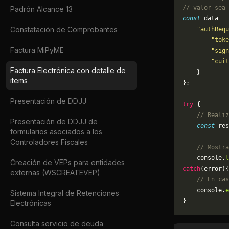
// valor sea 
Padrón Alcance 13
const
 data 
=
 
Constatación de Comprobantes
    "authRequ
        "toke
Factura MiPyME
        "sign
        "cuit
Factura Electrónica con detalle de
    }
items
};
Presentación de DDJJ
try
 {
    // Realiz
Presentación de DDJJ de
    const
 res
formularios asociados a los
Controladores Fiscales
    // Mostra
    console.
l
Creación de VEPs para entidades
catch
(error){
externas (WSCREATEVEP)
    // En cas
	console.
e
Sistema Integral de Retenciones
}
Electrónicas
Consulta servicio de deuda