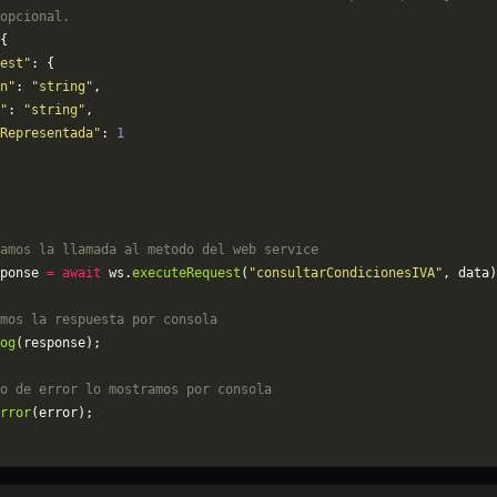
opcional.
{
est"
: {
n"
: 
"string"
,
"
: 
"string"
,
Representada"
: 
1
amos la llamada al metodo del web service
ponse 
=
 await
 ws.
executeRequest
(
"consultarCondicionesIVA"
, data)
mos la respuesta por consola
og
(response);
o de error lo mostramos por consola
rror
(error);