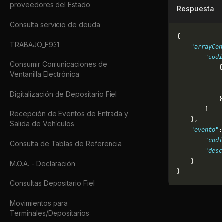
proveedores del Estado
Respuesta
Consulta servicio de deuda
{
TRABAJO_F931
    "arrayCon
        "codi
Consumir Comunicaciones de
            {
Ventanilla Electrónica
             
             
Digitalización de Depositario Fiel
            }
        ]
Recepción de Eventos de Entrada y
    },
Salida de Vehículos
    "evento"
:
        "codi
Consulta de Tablas de Referencia
        "desc
    }
M.O.A. - Declaración
}
Consultas Depositario Fiel
Movimientos para
Terminales/Depositarios