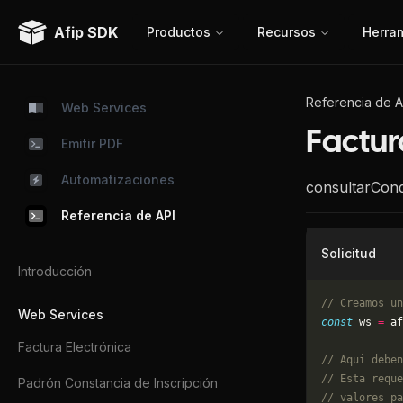
Afip SDK
Productos
Recursos
Herra
Referencia de A
Web Services
Factur
Emitir PDF
Automatizaciones
consultarCond
Referencia de API
Solicitud
Introducción
// Creamos un
Web Services
const
 ws 
=
 af
Factura Electrónica
// Aqui deben
// Esta reque
Padrón Constancia de Inscripción
// valores pa