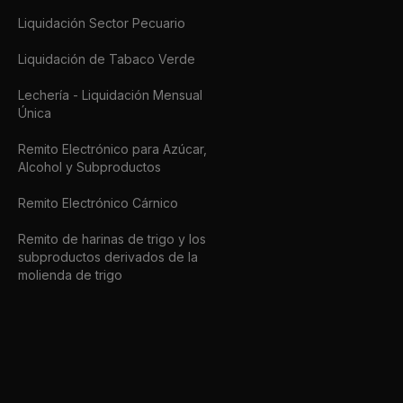
Liquidación Sector Pecuario
Liquidación de Tabaco Verde
Lechería - Liquidación Mensual
Única
Remito Electrónico para Azúcar,
Alcohol y Subproductos
Remito Electrónico Cárnico
Remito de harinas de trigo y los
subproductos derivados de la
molienda de trigo
Régimen Percepción IVA
Operación de Seguros de Caución
Seguimiento Vehicular