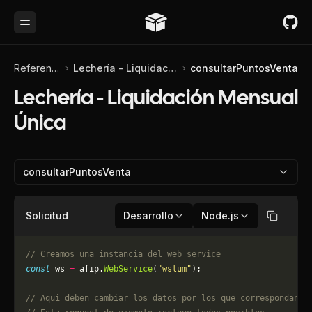
Toggle Menu
Referencia de API
Lechería - Liquidación Mensual Única
consultarPuntosVenta
Lechería - Liquidación Mensual
Única
consultarPuntosVenta
Solicitud
Desarrollo
Node.js
Copiar
// Creamos una instancia del web service
const
 ws 
=
 afip.
WebService
(
"wslum"
);
// Aqui deben cambiar los datos por los que correspondan. 