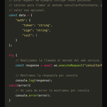
// Esta request de ejemplo incluye todos posibles 
// valores para llamar al metodo consultarPuntosVenta, pue
// valor sea opcional.
const
 data 
=
 {
    "auth"
: {
        "token"
: 
"string"
,
        "sign"
: 
"string"
,
        "cuit"
: 
1
    }
};
try
 {
    // Realizamos la llamada al metodo del web service
    const
 response 
=
 await
 ws.
executeRequest
(
"consultarPun
    // Mostramos la respuesta por consola
    console.
log
(response);
catch
(error){
    // En caso de error lo mostramos por consola
	console.
error
(error);
}