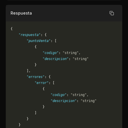
Respuesta
Copiar
{
    "respuesta"
: {
        "puntoVenta"
: [
            {
                "codigo"
: 
"string"
,
                "descripcion"
: 
"string"
            }
        ],
        "errores"
: {
            "error"
: [
                {
                    "codigo"
: 
"string"
,
                    "descripcion"
: 
"string"
                }
            ]
        }
    }