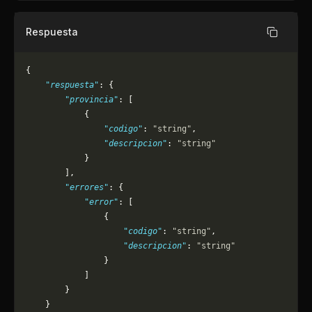
Respuesta
Copiar
{
    "respuesta"
: {
        "provincia"
: [
            {
                "codigo"
: 
"string"
,
                "descripcion"
: 
"string"
            }
        ],
        "errores"
: {
            "error"
: [
                {
                    "codigo"
: 
"string"
,
                    "descripcion"
: 
"string"
                }
            ]
        }
    }