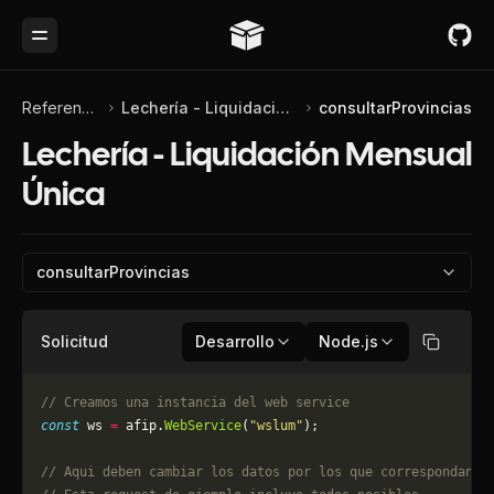
Toggle Menu
Referencia de API
Lechería - Liquidación Mensual Única
consultarProvincias
Lechería - Liquidación Mensual
Única
consultarProvincias
Solicitud
Desarrollo
Node.js
Copiar
// Creamos una instancia del web service
const
 ws 
=
 afip.
WebService
(
"wslum"
);
// Aqui deben cambiar los datos por los que correspondan. 