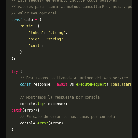
// Esta request de ejemplo incluye todos posibles 
// valores para llamar al metodo consultarProvincias, pued
// valor sea opcional.
const
 data 
=
 {
    "auth"
: {
        "token"
: 
"string"
,
        "sign"
: 
"string"
,
        "cuit"
: 
1
    }
};
try
 {
    // Realizamos la llamada al metodo del web service
    const
 response 
=
 await
 ws.
executeRequest
(
"consultarPro
    // Mostramos la respuesta por consola
    console.
log
(response);
catch
(error){
    // En caso de error lo mostramos por consola
	console.
error
(error);
}