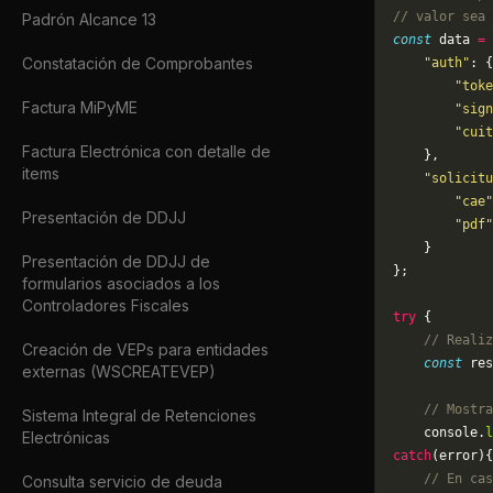
// valor sea 
Padrón Alcance 13
const
 data 
=
 
Constatación de Comprobantes
    "auth"
: {
        "toke
Factura MiPyME
        "sign
        "cuit
Factura Electrónica con detalle de
    },
items
    "solicitu
        "cae"
Presentación de DDJJ
        "pdf"
    }
Presentación de DDJJ de
};
formularios asociados a los
Controladores Fiscales
try
 {
    // Realiz
Creación de VEPs para entidades
    const
 res
externas (WSCREATEVEP)
    // Mostra
Sistema Integral de Retenciones
    console.
l
Electrónicas
catch
(error){
    // En cas
Consulta servicio de deuda