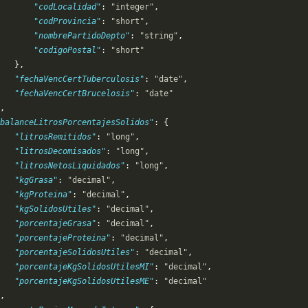
       "codLocalidad"
: 
"integer"
,
       "codProvincia"
: 
"short"
,
       "nombrePartidoDepto"
: 
"string"
,
       "codigoPostal"
: 
"short"
   },
   "fechaVencCertTuberculosis"
: 
"date"
,
   "fechaVencCertBrucelosis"
: 
"date"
,
"balanceLitrosPorcentajesSolidos"
: {
   "litrosRemitidos"
: 
"long"
,
   "litrosDecomisados"
: 
"long"
,
   "litrosNetosLiquidados"
: 
"long"
,
   "kgGrasa"
: 
"decimal"
,
   "kgProteina"
: 
"decimal"
,
   "kgSolidosUtiles"
: 
"decimal"
,
   "porcentajeGrasa"
: 
"decimal"
,
   "porcentajeProteina"
: 
"decimal"
,
   "porcentajeSolidosUtiles"
: 
"decimal"
,
    "porcentajeKgSolidosUtilesMI"
: 
"decimal"
,
    "porcentajeKgSolidosUtilesME"
: 
"decimal"
,