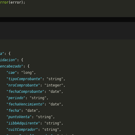
rror
(error);
a"
: {
idacion"
: {
encabezado"
: {
   "cae"
: 
"long"
,
   "tipoComprobante"
: 
"string"
,
   "nroComprobante"
: 
"integer"
,
   "fechaComprobante"
: 
"date"
,
   "periodo"
: 
"string"
,
   "fechaVencimiento"
: 
"date"
,
    "fecha"
: 
"date"
,
   "puntoVenta"
: 
"string"
,
   "iibbAdquirente"
: 
"string"
,
   "cuitComprador"
: 
"string"
,