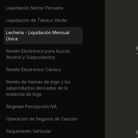
             
Liquidación Sector Pecuario
             
             
Liquidación de Tabaco Verde
             
             
Lechería - Liquidación Mensual
             
Única
             
            }
Remito Electrónico para Azúcar,
            
Alcohol y Subproductos
             
             
Remito Electrónico Cárnico
             
             
Remito de harinas de trigo y los
             
subproductos derivados de la
molienda de trigo
             
             
Régimen Percepción IVA
             
             
Operación de Seguros de Caución
            
            
Seguimiento Vehicular
            }