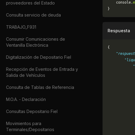
proveedores del Estado
	console.
e
}
Consulta servicio de deuda
TRABAJO_F931
Respuesta
Consumir Comunicaciones de
Ventanilla Electrónica
{
    "respuest
Digitalización de Depositario Fiel
        "liqu
            "
Recepción de Eventos de Entrada y
             
Salida de Vehículos
             
             
Consulta de Tablas de Referencia
             
             
M.O.A. - Declaración
             
            
Consultas Depositario Fiel
             
Movimientos para
             
Terminales/Depositarios
             