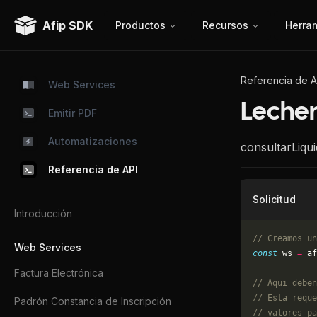
Afip SDK
Productos
Recursos
Herra
Referencia de A
Web Services
Lecher
Emitir PDF
Automatizaciones
consultarLiqu
Referencia de API
Solicitud
Introducción
// Creamos un
Web Services
const
 ws 
=
 af
Factura Electrónica
// Aqui deben
// Esta reque
Padrón Constancia de Inscripción
// valores pa