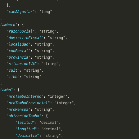
   },
   "caeAAjustar"
: 
"long"
,
tambero"
: {
   "razonSocial"
: 
"string"
,
   "domicilioFiscal"
: 
"string"
,
   "localidad"
: 
"string"
,
   "codPostal"
: 
"string"
,
   "provincia"
: 
"string"
,
   "situacionIVA"
: 
"string"
,
   "cuit"
: 
"string"
,
   "iibb"
: 
"string"
,
tambo"
: {
   "nroTamboInterno"
: 
"integer"
,
   "nroTamboProvincial"
: 
"integer"
,
   "nroRenspa"
: 
"string"
,
   "ubicacionTambo"
: {
       "latitud"
: 
"decimal"
,
       "longitud"
: 
"decimal"
,
       "domicilio"
: 
"string"
,