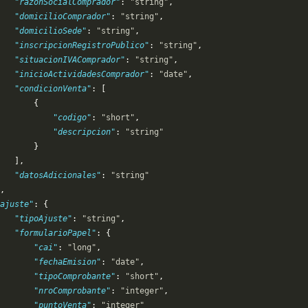
   "razonSocialComprador"
: 
"string"
,
   "domicilioComprador"
: 
"string"
,
   "domicilioSede"
: 
"string"
,
   "inscripcionRegistroPublico"
: 
"string"
,
   "situacionIVAComprador"
: 
"string"
,
   "inicioActividadesComprador"
: 
"date"
,
   "condicionVenta"
: [
       {
           "codigo"
: 
"short"
,
           "descripcion"
: 
"string"
       }
   ],
   "datosAdicionales"
: 
"string"
,
ajuste"
: {
   "tipoAjuste"
: 
"string"
,
   "formularioPapel"
: {
       "cai"
: 
"long"
,
       "fechaEmision"
: 
"date"
,
       "tipoComprobante"
: 
"short"
,
       "nroComprobante"
: 
"integer"
,
       "puntoVenta"
: 
"integer"