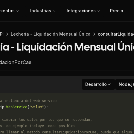
mientas
Industrias
Integraciones
Precio
PI
Lechería - Liquidación Mensual Única
consultarLiquid
ía - Liquidación Mensual Ún
idacionPorCae
Desarrollo
Node.j
a instancia del web service
ip.
WebService
(
"wslum"
);
 cambiar los datos por los que correspondan. 
st de ejemplo incluye todos posibles 
ra llamar al metodo consultarLiquidacionPorCae, puede que algun