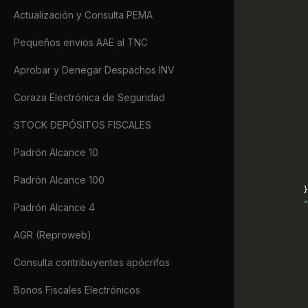
             
Actualización y Consulta PEMA
             
             
Pequeños envios AAE al TNC
             
             
Aprobar y Denegar Despachos INV
             
             
Coraza Electrónica de Seguridad
             
             
STOCK DEPÓSITOS FISCALES
             
             
Padrón Alcance 10
             
             
Padrón Alcance 100
            }
            "
Padrón Alcance 4
             
             
AGR (Reproweb)
             
Consulta contribuyentes apócrifos
             
             
Bonos Fiscales Electrónicos
             
             