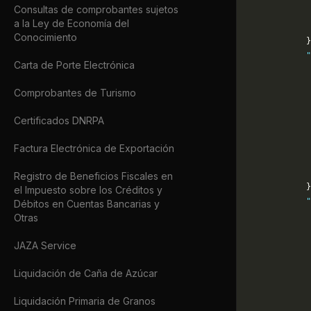
Consultas de comprobantes sujetos
             
a la Ley de Economía del
             
Conocimiento
            }
            "
Carta de Porte Electrónica
             
             
Comprobantes de Turismo
             
             
Certificados DNRPA
             
             
Factura Electrónica de Exportación
             
             
Registro de Beneficios Fiscales en
            }
el Impuesto sobre los Créditos y
            "
Débitos en Cuentas Bancarias y
             
Otras
             
JAZA Service
             
             
Liquidación de Caña de Azúcar
             
             
Liquidación Primaria de Granos
             