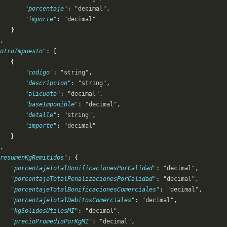
       "porcentaje"
: 
"decimal"
,
       "importe"
: 
"decimal"
   }
,
otroImpuesto"
: [
   {
       "codigo"
: 
"string"
,
       "descripcion"
: 
"string"
,
       "alicuota"
: 
"decimal"
,
       "baseImponible"
: 
"decimal"
,
       "detalle"
: 
"string"
,
       "importe"
: 
"decimal"
   }
,
resumenKgRemitidos"
: {
   "porcentajeTotalBonificacionesPorCalidad"
: 
"decimal"
,
   "porcentajeTotalPenalizacionesPorCalidad"
: 
"decimal"
,
   "porcentajeTotalBonificacionesComerciales"
: 
"decimal"
,
   "porcentajeTotalDebitosComerciales"
: 
"decimal"
,
   "kgSolidosUtilesMI"
: 
"decimal"
,
   "precioPromedioPorKgMI"
: 
"decimal"
,