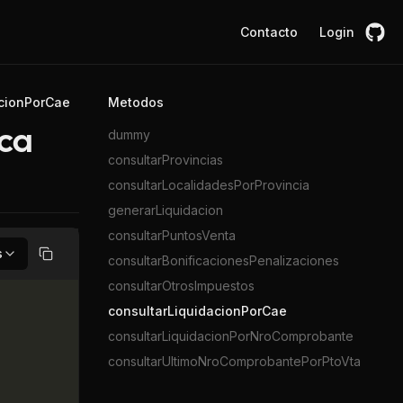
Contacto
Login
acionPorCae
Metodos
dummy
ica
consultarProvincias
consultarLocalidadesPorProvincia
generarLiquidacion
consultarPuntosVenta
s
consultarBonificacionesPenalizaciones
Copiar
consultarOtrosImpuestos
consultarLiquidacionPorCae
consultarLiquidacionPorNroComprobante
consultarUltimoNroComprobantePorPtoVta