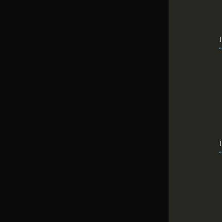
             
             
             
            ]
            "
             
             
             
             
             
             
             
             
            ]
            "
             
             
             
             
             
             