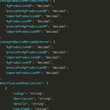
conceptoBasicoMercadoInterno"
: {
   "kgProduccionGB"
: 
"decimal"
,
   "precioPorKgProduccionGB"
: 
"decimal"
,
   "importeProduccionGB"
: 
"decimal"
,
   "kgProduccionPR"
: 
"decimal"
,
   "precioPorKgProduccionPR"
: 
"decimal"
,
   "importeProduccionPR"
: 
"decimal"
,
conceptoBasicoMercadoExterno"
: {
   "kgProduccionGB"
: 
"decimal"
,
   "precioPorKgProduccionGB"
: 
"decimal"
,
   "importeProduccionGB"
: 
"decimal"
,
   "kgProduccionPR"
: 
"decimal"
,
   "precioPorKgProduccionPR"
: 
"decimal"
,
   "importeProduccionPR"
: 
"decimal"
,
bonificacionPenalizacion"
: [
   {
       "codigo"
: 
"string"
,
       "descripcion"
: 
"string"
,
       "detalle"
: 
"string"
,
       "resultado"
: 
"string"
,