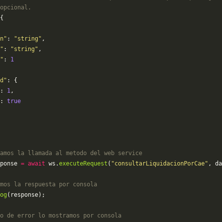
opcional.
{
n"
: 
"string"
,
"
: 
"string"
,
"
: 
1
d"
: {
: 
1
,
: 
true
amos la llamada al metodo del web service
ponse 
=
 await
 ws.
executeRequest
(
"consultarLiquidacionPorCae"
, da
mos la respuesta por consola
og
(response);
o de error lo mostramos por consola