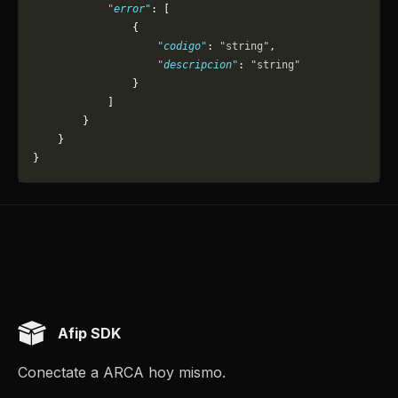
            "error"
: [
                {
                    "codigo"
: 
"string"
,
                    "descripcion"
: 
"string"
                }
            ]
        }
    }
}
Afip SDK
Conectate a ARCA hoy mismo.