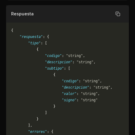
Respuesta
Copiar
{
    "respuesta"
: {
        "tipo"
: [
            {
                "codigo"
: 
"string"
,
                "descripcion"
: 
"string"
,
                "subtipo"
: [
                    {
                        "codigo"
: 
"string"
,
                        "descripcion"
: 
"string"
,
                        "valor"
: 
"string"
,
                        "signo"
: 
"string"
                    }
                ]
            }
        ],
        "errores"
: {