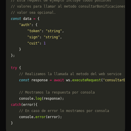
// Esta request de ejemplo incluye todos posibles 
// valores para llamar al metodo consultarBonificacionesPe
// valor sea opcional.
const
 data 
=
 {
    "auth"
: {
        "token"
: 
"string"
,
        "sign"
: 
"string"
,
        "cuit"
: 
1
    }
};
try
 {
    // Realizamos la llamada al metodo del web service
    const
 response 
=
 await
 ws.
executeRequest
(
"consultarBon
    // Mostramos la respuesta por consola
    console.
log
(response);
catch
(error){
    // En caso de error lo mostramos por consola
	console.
error
(error);
}