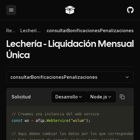
Toggle Menu
Referencia de API
Lechería - Liquidación Mensual Única
consultarBonificacionesPenalizaciones
Lechería - Liquidación Mensual
Única
consultarBonificacionesPenalizaciones
Solicitud
Desarrollo
Node.js
Copiar
// Creamos una instancia del web service
const
 ws 
=
 afip.
WebService
(
"wslum"
);
// Aqui deben cambiar los datos por los que correspondan. 