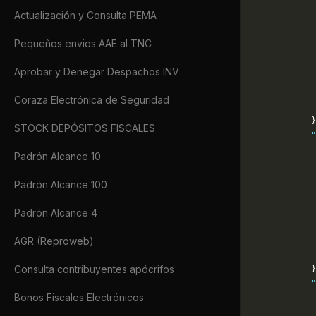
             
Actualización y Consulta PEMA
             
             
Pequeños envios AAE al TNC
             
             
Aprobar y Denegar Despachos INV
             
             
Coraza Electrónica de Seguridad
             
            }
STOCK DEPÓSITOS FISCALES
            "
             
Padrón Alcance 10
             
             
Padrón Alcance 100
             
             
Padrón Alcance 4
             
             
AGR (Reproweb)
             
Consulta contribuyentes apócrifos
            }
            "
Bonos Fiscales Electrónicos
             
             