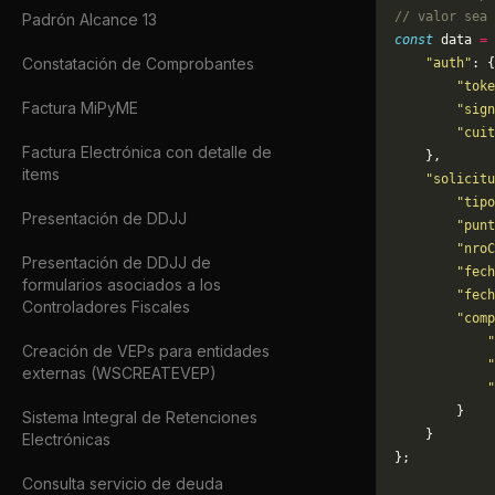
// valor sea 
Padrón Alcance 13
const
 data 
=
 
Constatación de Comprobantes
    "auth"
: {
        "toke
Factura MiPyME
        "sign
        "cuit
Factura Electrónica con detalle de
    },
items
    "solicitu
        "tipo
Presentación de DDJJ
        "punt
        "nroC
Presentación de DDJJ de
        "fech
formularios asociados a los
        "fech
Controladores Fiscales
        "comp
            "
Creación de VEPs para entidades
            "
externas (WSCREATEVEP)
            "
        }
Sistema Integral de Retenciones
    }
Electrónicas
};
Consulta servicio de deuda