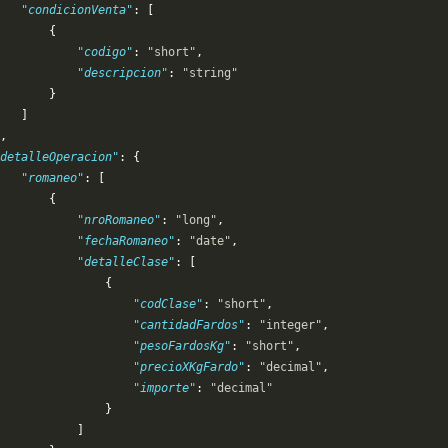
   "condicionVenta"
: [
       {
           "codigo"
: 
"short"
,
           "descripcion"
: 
"string"
       }
   ]
,
detalleOperacion"
: {
   "romaneo"
: [
       {
           "nroRomaneo"
: 
"long"
,
           "fechaRomaneo"
: 
"date"
,
           "detalleClase"
: [
               {
                   "codClase"
: 
"short"
,
                   "cantidadFardos"
: 
"integer"
,
                    "pesoFardosKg"
: 
"short"
,
                   "precioXKgFardo"
: 
"decimal"
,
                   "importe"
: 
"decimal"
               }
           ]