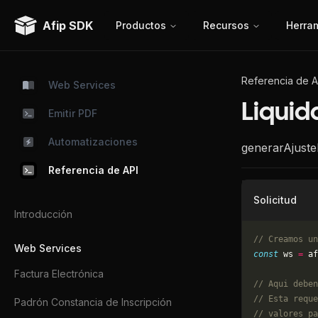
Afip SDK
Productos
Recursos
Herra
Referencia de A
Web Services
Liquid
Emitir PDF
Automatizaciones
generarAjuste
Referencia de API
Solicitud
Introducción
// Creamos un
Web Services
const
 ws 
=
 af
Factura Electrónica
// Aqui deben
// Esta reque
Padrón Constancia de Inscripción
// valores pa