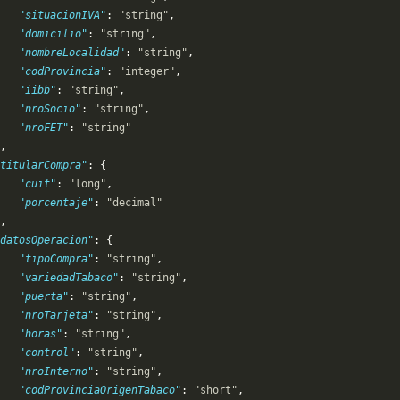
   "situacionIVA"
: 
"string"
,
   "domicilio"
: 
"string"
,
   "nombreLocalidad"
: 
"string"
,
   "codProvincia"
: 
"integer"
,
   "iibb"
: 
"string"
,
   "nroSocio"
: 
"string"
,
   "nroFET"
: 
"string"
,
titularCompra"
: {
   "cuit"
: 
"long"
,
   "porcentaje"
: 
"decimal"
,
datosOperacion"
: {
   "tipoCompra"
: 
"string"
,
   "variedadTabaco"
: 
"string"
,
   "puerta"
: 
"string"
,
   "nroTarjeta"
: 
"string"
,
    "horas"
: 
"string"
,
   "control"
: 
"string"
,
   "nroInterno"
: 
"string"
,
   "codProvinciaOrigenTabaco"
: 
"short"
,