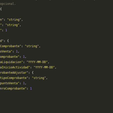
opcional.
{
n"
: 
"string"
,
"
: 
"string"
,
"
: 
1
d"
: {
Comprobante"
: 
"string"
,
oVenta"
: 
1
,
omprobante"
: 
1
,
aLiquidacion"
: 
"YYYY-MM-DD"
,
aInicioActividad"
: 
"YYYY-MM-DD"
,
robanteAAjustar"
: {
tipoComprobante"
: 
"string"
,
puntoVenta"
: 
1
,
nroComprobante"
: 
1