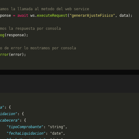
amos la llamada al metodo del web service
ponse 
=
 await
 ws.
executeRequest
(
"generarAjusteFisico"
, data);
mos la respuesta por consola
og
(response);
o de error lo mostramos por consola
rror
(error);
a"
: {
idacion"
: {
cabecera"
: {
   "tipoComprobante"
: 
"string"
,
   "fechaLiquidacion"
: 
"date"
,