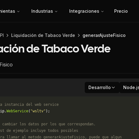
mientas
Industrias
Integraciones
Precio
PI
Liquidación de Tabaco Verde
generarAjusteFisico
ación de Tabaco Verde
Fisico
Desarrollo
Node.j
a instancia del web service
ip.
WebService
(
"wsltv"
);
 cambiar los datos por los que correspondan. 
st de ejemplo incluye todos posibles 
ra llamar al metodo generarAjusteFisico, puede que algun