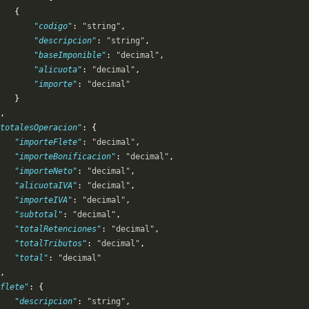
   {
       "codigo"
: 
"string"
,
       "descripcion"
: 
"string"
,
       "baseImponible"
: 
"decimal"
,
       "alicuota"
: 
"decimal"
,
       "importe"
: 
"decimal"
   }
,
totalesOperacion"
: {
   "importeFlete"
: 
"decimal"
,
   "importeBonificacion"
: 
"decimal"
,
   "importeNeto"
: 
"decimal"
,
   "alicuotaIVA"
: 
"decimal"
,
   "importeIVA"
: 
"decimal"
,
   "subtotal"
: 
"decimal"
,
   "totalRetenciones"
: 
"decimal"
,
   "totalTributos"
: 
"decimal"
,
    "total"
: 
"decimal"
,
flete"
: {
   "descripcion"
: 
"string"
,