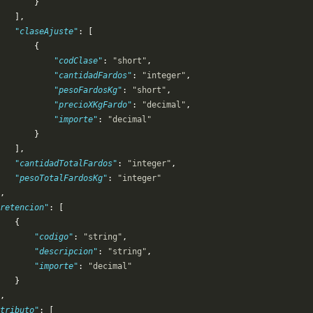
       }
   ],
   "claseAjuste"
: [
       {
           "codClase"
: 
"short"
,
           "cantidadFardos"
: 
"integer"
,
           "pesoFardosKg"
: 
"short"
,
           "precioXKgFardo"
: 
"decimal"
,
           "importe"
: 
"decimal"
       }
   ],
   "cantidadTotalFardos"
: 
"integer"
,
   "pesoTotalFardosKg"
: 
"integer"
,
"retencion"
: [
   {
       "codigo"
: 
"string"
,
       "descripcion"
: 
"string"
,
       "importe"
: 
"decimal"
   }
,
tributo"
: [