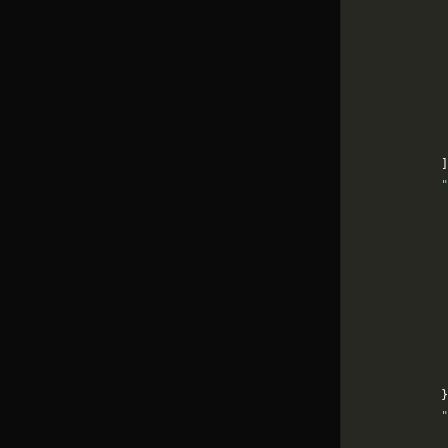
             
             
             
             
             
             
             
            ]
            "
             
             
             
             
             
             
             
             
            
            }
            "
             