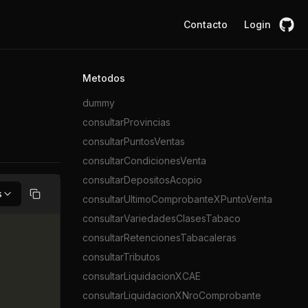
Contacto
Login
Metodos
dummy
consultarProvincias
consultarPuntosVentas
consultarCondicionesVenta
consultarDepositosAcopio
s
consultarUltimoComprobanteXPuntoVenta
Copiar
consultarVariedadesClasesTabaco
consultarRetencionesTabacaleras
consultarTributos
consultarLiquidacionXCAE
consultarLiquidacionXNroComprobante