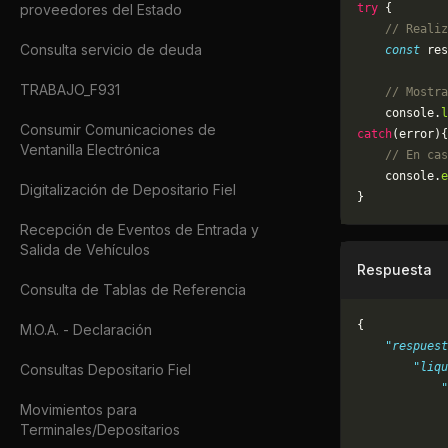
proveedores del Estado
try
 {
    // Realiz
Consulta servicio de deuda
    const
 res
TRABAJO_F931
    // Mostra
    console.
l
Consumir Comunicaciones de
catch
(error){
Ventanilla Electrónica
    // En cas
	console.
e
Digitalización de Depositario Fiel
}
Recepción de Eventos de Entrada y
Salida de Vehículos
Respuesta
Consulta de Tablas de Referencia
{
M.O.A. - Declaración
    "respuest
        "liqu
Consultas Depositario Fiel
            "
Movimientos para
             
Terminales/Depositarios
             