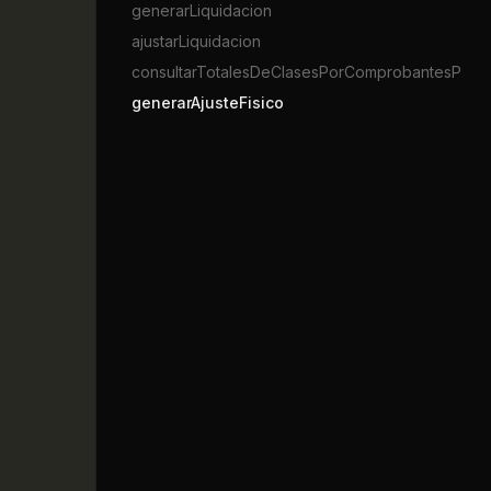
generarLiquidacion
ajustarLiquidacion
consultarTotalesDeClasesPorComprobantesParaA
generarAjusteFisico