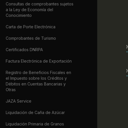
Consultas de comprobantes sujetos
             
a la Ley de Economía del
             
Conocimiento
             
             
Carta de Porte Electrónica
             
             
Comprobantes de Turismo
             
            }
Certificados DNRPA
            "
             
Factura Electrónica de Exportación
             
            }
Registro de Beneficios Fiscales en
            "
el Impuesto sobre los Créditos y
             
Débitos en Cuentas Bancarias y
             
Otras
             
JAZA Service
             
            
Liquidación de Caña de Azúcar
             
             
Liquidación Primaria de Granos
             