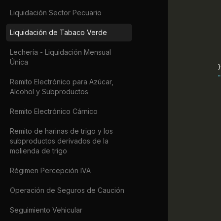
             
Liquidación Sector Pecuario
             
             
Liquidación de Tabaco Verde
             
             
Lechería - Liquidación Mensual
             
Única
            }
            "
Remito Electrónico para Azúcar,
             
Alcohol y Subproductos
             
             
Remito Electrónico Cárnico
             
             
Remito de harinas de trigo y los
             
subproductos derivados de la
molienda de trigo
             
             
Régimen Percepción IVA
            
             
Operación de Seguros de Caución
             
             
Seguimiento Vehicular
             