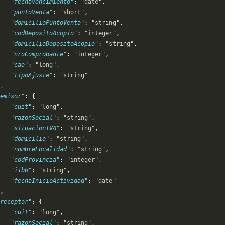
   "fechaVencimiento"
: 
"date"
,
   "puntoVenta"
: 
"short"
,
   "domicilioPuntoVenta"
: 
"string"
,
   "codDepositoAcopio"
: 
"integer"
,
   "domicilioDepositoAcopio"
: 
"string"
,
   "nroComprobante"
: 
"integer"
,
   "cae"
: 
"long"
,
   "tipoAjuste"
: 
"string"
,
emisor"
: {
   "cuit"
: 
"long"
,
   "razonSocial"
: 
"string"
,
   "situacionIVA"
: 
"string"
,
   "domicilio"
: 
"string"
,
   "nombreLocalidad"
: 
"string"
,
   "codProvincia"
: 
"integer"
,
   "iibb"
: 
"string"
,
   "fechaInicioActividad"
: 
"date"
,
receptor"
: {
   "cuit"
: 
"long"
,
   "razonSocial"
: 
"string"
,