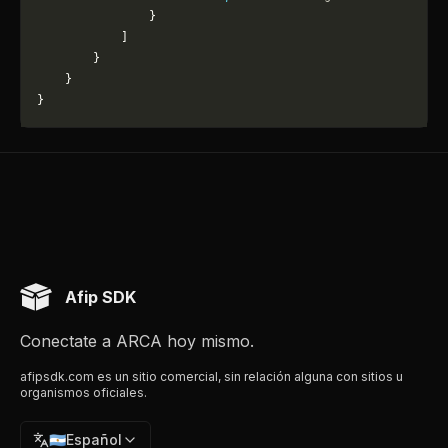
                }
            ]
        }
    }
}
Afip SDK
Conectate a ARCA hoy mismo.
afipsdk.com es un sitio comercial, sin relación alguna con sitios u
organismos oficiales.
🇦🇷
Español