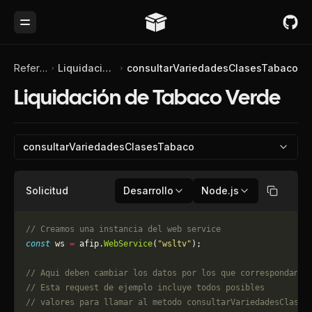
Toggle Menu
Referencia de API
Liquidación de Tabaco Verde
consultarVariedadesClasesTabaco
Liquidación de Tabaco Verde
consultarVariedadesClasesTabaco
Solicitud
Desarrollo
Node.js
Copiar
// Creamos una instancia del web service
const
 ws 
=
 afip.
WebService
(
"wsltv"
);
// Aqui deben cambiar los datos por los que correspondan. 
// Esta request de ejemplo incluye todos posibles 
// valores para llamar al metodo consultarVariedadesClases