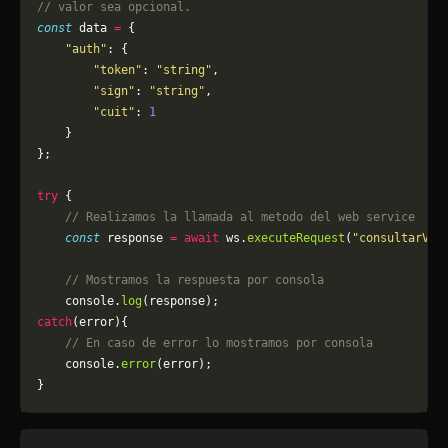
// valor sea opcional.
const
 data 
=
 {
    "auth"
: {
        "token"
: 
"string"
,
        "sign"
: 
"string"
,
        "cuit"
: 
1
    }
};
try
 {
    // Realizamos la llamada al metodo del web service
    const
 response 
=
 await
 ws.
executeRequest
(
"consultarVar
    // Mostramos la respuesta por consola
    console.
log
(response);
catch
(error){
    // En caso de error lo mostramos por consola
	console.
error
(error);
}