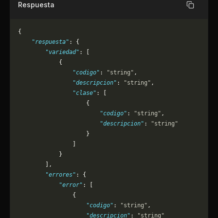
Respuesta
Copiar
{
    "respuesta"
: {
        "variedad"
: [
            {
                "codigo"
: 
"string"
,
                "descripcion"
: 
"string"
,
                "clase"
: [
                    {
                        "codigo"
: 
"string"
,
                        "descripcion"
: 
"string"
                    }
                ]
            }
        ],
        "errores"
: {
            "error"
: [
                {
                    "codigo"
: 
"string"
,
                    "descripcion"
: 
"string"