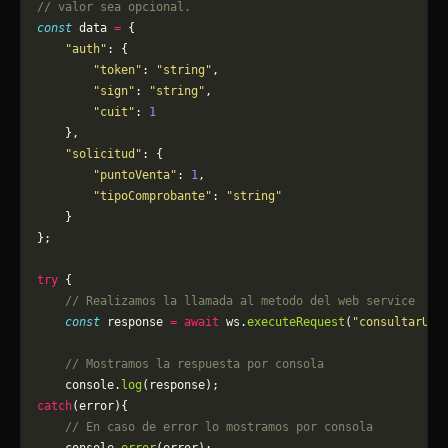
// valor sea opcional.
const
 data 
=
 {
    "auth"
: {
        "token"
: 
"string"
,
        "sign"
: 
"string"
,
        "cuit"
: 
1
    },
    "solicitud"
: {
        "puntoVenta"
: 
1
,
        "tipoComprobante"
: 
"string"
    }
};
try
 {
    // Realizamos la llamada al metodo del web service
    const
 response 
=
 await
 ws.
executeRequest
(
"consultarUlt
    // Mostramos la respuesta por consola
    console.
log
(response);
catch
(error){
    // En caso de error lo mostramos por consola