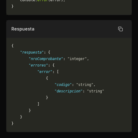
	console.
error
(error);
}
Respuesta
Copiar
{
    "respuesta"
: {
        "nroComprobante"
: 
"integer"
,
        "errores"
: {
            "error"
: [
                {
                    "codigo"
: 
"string"
,
                    "descripcion"
: 
"string"
                }
            ]
        }
    }
}