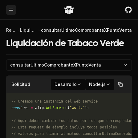
Toggle Menu
Referencia de API
Liquidación de Tabaco Verde
consultarUltimoComprobanteXPuntoVenta
Liquidación de Tabaco Verde
consultarUltimoComprobanteXPuntoVenta
Solicitud
Desarrollo
Node.js
Copiar
// Creamos una instancia del web service
const
 ws 
=
 afip.
WebService
(
"wsltv"
);
// Aqui deben cambiar los datos por los que correspondan. 
// Esta request de ejemplo incluye todos posibles 
// valores para llamar al metodo consultarUltimoComprobant