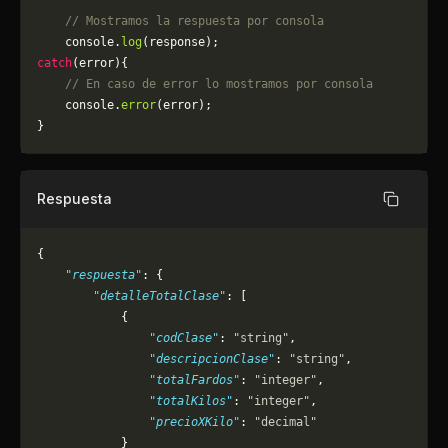
    // Mostramos la respuesta por consola
    console.
log
(response);
catch
(error){
    // En caso de error lo mostramos por consola
	console.
error
(error);
}
Respuesta
Copiar
{
    "respuesta"
: {
        "detalleTotalClase"
: [
            {
                "codClase"
: 
"string"
,
                "descripcionClase"
: 
"string"
,
                "totalFardos"
: 
"integer"
,
                "totalKilos"
: 
"integer"
,
                "precioXKilo"
: 
"decimal"
            }