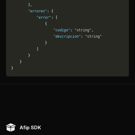
        ],
        "errores"
: {
            "error"
: [
                {
                    "codigo"
: 
"string"
,
                    "descripcion"
: 
"string"
                }
            ]
        }
    }
}
Afip SDK