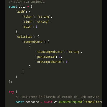
// valor sea opcional.
const
 data 
=
 {
    "auth"
: {
        "token"
: 
"string"
,
        "sign"
: 
"string"
,
        "cuit"
: 
1
    },
    "solicitud"
: {
        "comprobante"
: [
            {
                "tipoComprobante"
: 
"string"
,
                "puntoVenta"
: 
1
,
                "nroComprobante"
: 
1
            }
        ]
    }
};
try
 {
    // Realizamos la llamada al metodo del web service
    const
 response 
=
 await
 ws.
executeRequest
(
"consultarTot