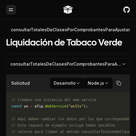
Toggle Menu
Referencia de API
Liquidación de Tabaco Verde
consultarTotalesDeClasesPorComprobantesParaAjustar
Liquidación de Tabaco Verde
consultarTotalesDeClasesPorComprobantesParaAjustar
Solicitud
Desarrollo
Node.js
Copiar
// Creamos una instancia del web service
const
 ws 
=
 afip.
WebService
(
"wsltv"
);
// Aqui deben cambiar los datos por los que correspondan. 
// Esta request de ejemplo incluye todos posibles 
// valores para llamar al metodo consultarTotalesDeClasesP