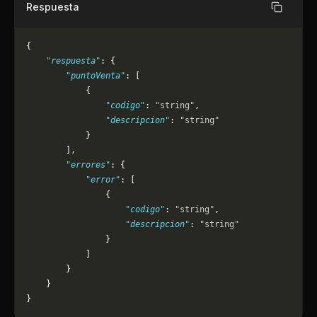
Respuesta
Copiar
{
    "respuesta"
: {
        "puntoVenta"
: [
            {
                "codigo"
: 
"string"
,
                "descripcion"
: 
"string"
            }
        ],
        "errores"
: {
            "error"
: [
                {
                    "codigo"
: 
"string"
,
                    "descripcion"
: 
"string"
                }
            ]
        }
    }
}