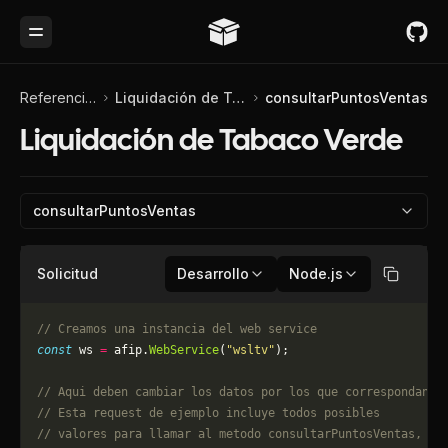
Toggle Menu
Referencia de API
Liquidación de Tabaco Verde
consultarPuntosVentas
Liquidación de Tabaco Verde
consultarPuntosVentas
Solicitud
Desarrollo
Node.js
Copiar
// Creamos una instancia del web service
const
 ws 
=
 afip.
WebService
(
"wsltv"
);
// Aqui deben cambiar los datos por los que correspondan. 
// Esta request de ejemplo incluye todos posibles 
// valores para llamar al metodo consultarPuntosVentas, pu