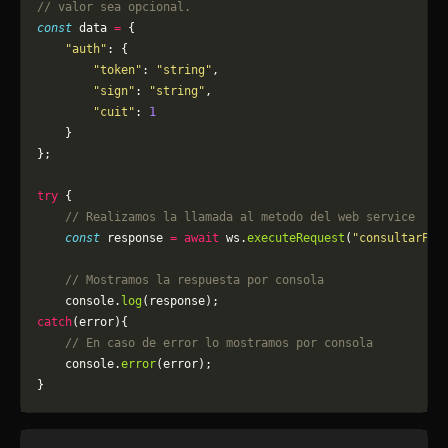
// valor sea opcional.
const
 data 
=
 {
    "auth"
: {
        "token"
: 
"string"
,
        "sign"
: 
"string"
,
        "cuit"
: 
1
    }
};
try
 {
    // Realizamos la llamada al metodo del web service
    const
 response 
=
 await
 ws.
executeRequest
(
"consultarPun
    // Mostramos la respuesta por consola
    console.
log
(response);
catch
(error){
    // En caso de error lo mostramos por consola
	console.
error
(error);
}