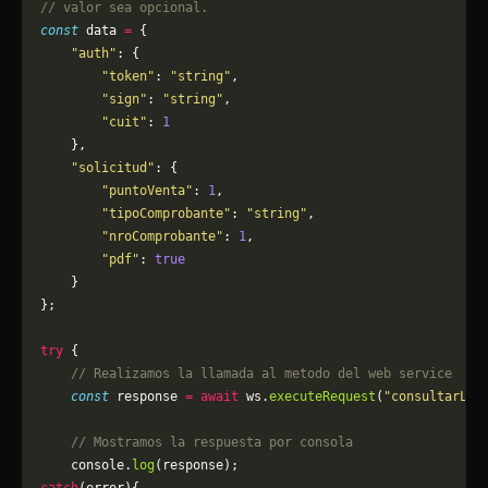
// valor sea opcional.
const
 data 
=
 {
    "auth"
: {
        "token"
: 
"string"
,
        "sign"
: 
"string"
,
        "cuit"
: 
1
    },
    "solicitud"
: {
        "puntoVenta"
: 
1
,
        "tipoComprobante"
: 
"string"
,
        "nroComprobante"
: 
1
,
        "pdf"
: 
true
    }
};
try
 {
    // Realizamos la llamada al metodo del web service
    const
 response 
=
 await
 ws.
executeRequest
(
"consultarLiq
    // Mostramos la respuesta por consola
    console.
log
(response);