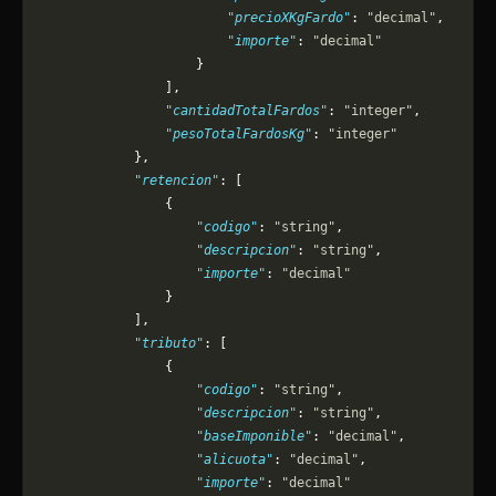
                        "precioXKgFardo"
: 
"decimal"
,
                        "importe"
: 
"decimal"
                    }
                ],
                "cantidadTotalFardos"
: 
"integer"
,
                "pesoTotalFardosKg"
: 
"integer"
            },
            "retencion"
: [
                {
                    "codigo"
: 
"string"
,
                    "descripcion"
: 
"string"
,
                    "importe"
: 
"decimal"
                }
            ],
            "tributo"
: [
                {
                    "codigo"
: 
"string"
,
                    "descripcion"
: 
"string"
,
                    "baseImponible"
: 
"decimal"
,
                    "alicuota"
: 
"decimal"
,
                    "importe"
: 
"decimal"