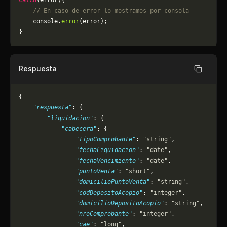
catch
(error){
    // En caso de error lo mostramos por consola
	console.
error
(error);
}
Respuesta
Copiar
{
    "respuesta"
: {
        "liquidacion"
: {
            "cabecera"
: {
                "tipoComprobante"
: 
"string"
,
                "fechaLiquidacion"
: 
"date"
,
                "fechaVencimiento"
: 
"date"
,
                "puntoVenta"
: 
"short"
,
                "domicilioPuntoVenta"
: 
"string"
,
                "codDepositoAcopio"
: 
"integer"
,
                "domicilioDepositoAcopio"
: 
"string"
,
                "nroComprobante"
: 
"integer"
,
                "cae"
: 
"long"
,