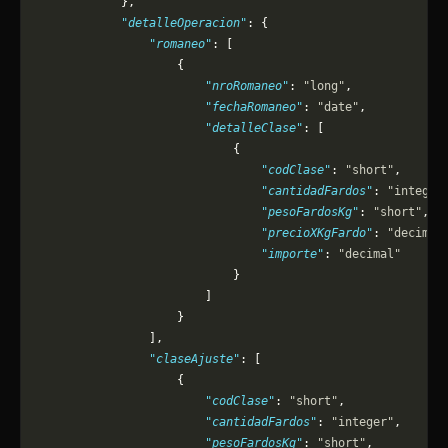
            },
            "detalleOperacion"
: {
                "romaneo"
: [
                    {
                        "nroRomaneo"
: 
"long"
,
                        "fechaRomaneo"
: 
"date"
,
                        "detalleClase"
: [
                            {
                                "codClase"
: 
"short"
,
                                "cantidadFardos"
: 
"integer
                                "pesoFardosKg"
: 
"short"
,
                                "precioXKgFardo"
: 
"decimal
                                "importe"
: 
"decimal"
                            }
                        ]
                    }
                ],
                "claseAjuste"
: [
                    {
                        "codClase"
: 
"short"
,
                        "cantidadFardos"
: 
"integer"
,
                        "pesoFardosKg"
: 
"short"
,