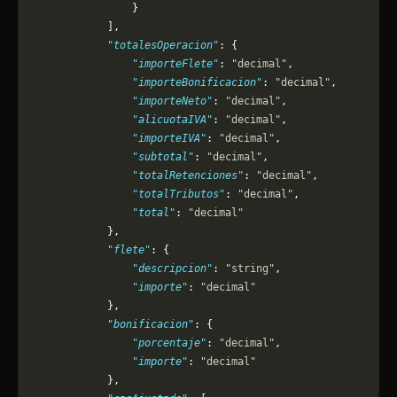
                }
            ],
            "totalesOperacion"
: {
                "importeFlete"
: 
"decimal"
,
                "importeBonificacion"
: 
"decimal"
,
                "importeNeto"
: 
"decimal"
,
                "alicuotaIVA"
: 
"decimal"
,
                "importeIVA"
: 
"decimal"
,
                "subtotal"
: 
"decimal"
,
                "totalRetenciones"
: 
"decimal"
,
                "totalTributos"
: 
"decimal"
,
                "total"
: 
"decimal"
            },
            "flete"
: {
                "descripcion"
: 
"string"
,
                "importe"
: 
"decimal"
            },
            "bonificacion"
: {
                "porcentaje"
: 
"decimal"
,
                "importe"
: 
"decimal"
            },