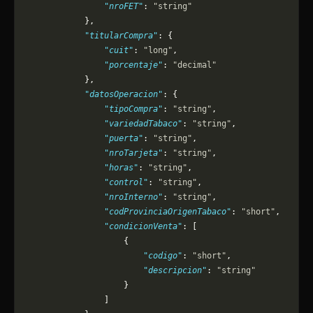
                "nroFET"
: 
"string"
            },
            "titularCompra"
: {
                "cuit"
: 
"long"
,
                "porcentaje"
: 
"decimal"
            },
            "datosOperacion"
: {
                "tipoCompra"
: 
"string"
,
                "variedadTabaco"
: 
"string"
,
                "puerta"
: 
"string"
,
                "nroTarjeta"
: 
"string"
,
                "horas"
: 
"string"
,
                "control"
: 
"string"
,
                "nroInterno"
: 
"string"
,
                "codProvinciaOrigenTabaco"
: 
"short"
,
                "condicionVenta"
: [
                    {
                        "codigo"
: 
"short"
,
                        "descripcion"
: 
"string"
                    }
                ]