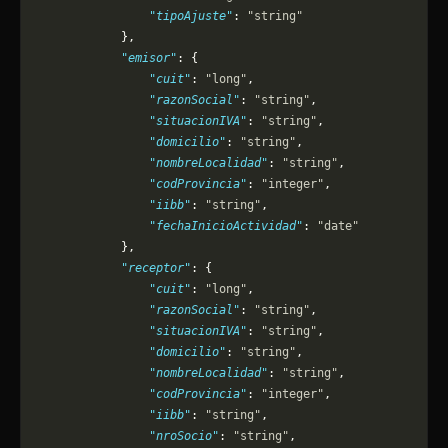
                "tipoAjuste"
: 
"string"
            },
            "emisor"
: {
                "cuit"
: 
"long"
,
                "razonSocial"
: 
"string"
,
                "situacionIVA"
: 
"string"
,
                "domicilio"
: 
"string"
,
                "nombreLocalidad"
: 
"string"
,
                "codProvincia"
: 
"integer"
,
                "iibb"
: 
"string"
,
                "fechaInicioActividad"
: 
"date"
            },
            "receptor"
: {
                "cuit"
: 
"long"
,
                "razonSocial"
: 
"string"
,
                "situacionIVA"
: 
"string"
,
                "domicilio"
: 
"string"
,
                "nombreLocalidad"
: 
"string"
,
                "codProvincia"
: 
"integer"
,
                "iibb"
: 
"string"
,
                "nroSocio"
: 
"string"
,