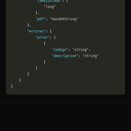
            "caeAjustado"
: [
                "long"
            ],
            "pdf"
: 
"base64String"
        },
        "errores"
: {
            "error"
: [
                {
                    "codigo"
: 
"string"
,
                    "descripcion"
: 
"string"
                }
            ]
        }
    }
}