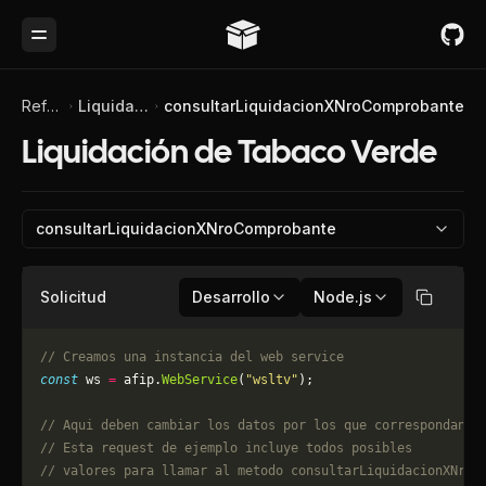
Toggle Menu
Referencia de API
Liquidación de Tabaco Verde
consultarLiquidacionXNroComprobante
Liquidación de Tabaco Verde
consultarLiquidacionXNroComprobante
Solicitud
Desarrollo
Node.js
Copiar
// Creamos una instancia del web service
const
 ws 
=
 afip.
WebService
(
"wsltv"
);
// Aqui deben cambiar los datos por los que correspondan. 
// Esta request de ejemplo incluye todos posibles 
// valores para llamar al metodo consultarLiquidacionXNroC