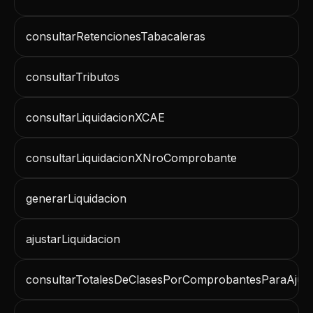
consultarRetencionesTabacaleras
consultarTributos
consultarLiquidacionXCAE
consultarLiquidacionXNroComprobante
generarLiquidacion
ajustarLiquidacion
consultarTotalesDeClasesPorComprobantesParaAjust