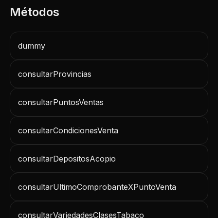
dummy
consultarProvincias
consultarPuntosVentas
consultarCondicionesVenta
consultarDepositosAcopio
consultarUltimoComprobanteXPuntoVenta
consultarVariedadesClasesTabaco