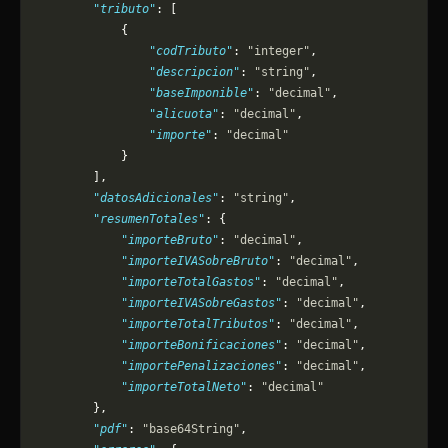
        "tributo"
: [
            {
                "codTributo"
: 
"integer"
,
                "descripcion"
: 
"string"
,
                "baseImponible"
: 
"decimal"
,
                "alicuota"
: 
"decimal"
,
                "importe"
: 
"decimal"
            }
        ],
        "datosAdicionales"
: 
"string"
,
        "resumenTotales"
: {
            "importeBruto"
: 
"decimal"
,
            "importeIVASobreBruto"
: 
"decimal"
,
            "importeTotalGastos"
: 
"decimal"
,
            "importeIVASobreGastos"
: 
"decimal"
,
            "importeTotalTributos"
: 
"decimal"
,
            "importeBonificaciones"
: 
"decimal"
,
            "importePenalizaciones"
: 
"decimal"
,
            "importeTotalNeto"
: 
"decimal"
        },
        "pdf"
: 
"base64String"
,