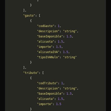
                ]
            }
        ],
        "gasto"
: [
            {
                "codGasto"
: 
1
,
                "descripcion"
: 
"string"
,
                "baseImponible"
: 
1.5
,
                "alicuota"
: 
1.5
,
                "importe"
: 
1.5
,
                "alicuotaIVA"
: 
1.5
,
                "tipoIVANulo"
: 
"string"
            }
        ],
        "tributo"
: [
            {
                "codTributo"
: 
1
,
                "descripcion"
: 
"string"
,
                "baseImponible"
: 
1.5
,
                "alicuota"
: 
1.5
,
                "importe"
: 
1.5
            }