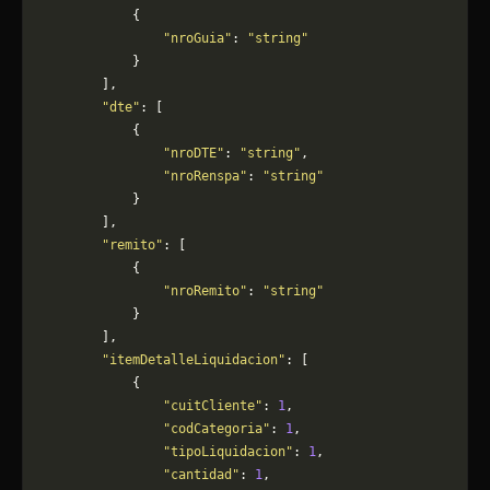
            {
                "nroGuia"
: 
"string"
            }
        ],
        "dte"
: [
            {
                "nroDTE"
: 
"string"
,
                "nroRenspa"
: 
"string"
            }
        ],
        "remito"
: [
            {
                "nroRemito"
: 
"string"
            }
        ],
        "itemDetalleLiquidacion"
: [
            {
                "cuitCliente"
: 
1
,
                "codCategoria"
: 
1
,
                "tipoLiquidacion"
: 
1
,
                "cantidad"
: 
1
,