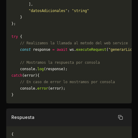
        ],
        "datosAdicionales"
: 
"string"
    }
};
try
 {
    // Realizamos la llamada al metodo del web service
    const
 response 
=
 await
 ws.
executeRequest
(
"generarLiqui
    // Mostramos la respuesta por consola
    console.
log
(response);
catch
(error){
    // En caso de error lo mostramos por consola
	console.
error
(error);
}
Respuesta
Copiar
{