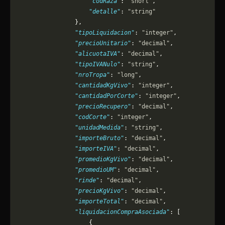
                    "codRaza"
: 
"short"
,
                    "detalle"
: 
"string"
                },
                "tipoLiquidacion"
: 
"integer"
,
                "precioUnitario"
: 
"decimal"
,
                "alicuotaIVA"
: 
"decimal"
,
                "tipoIVANulo"
: 
"string"
,
                "nroTropa"
: 
"long"
,
                "cantidadKgVivo"
: 
"integer"
,
                "cantidadPorCorte"
: 
"integer"
,
                "precioRecupero"
: 
"decimal"
,
                "codCorte"
: 
"integer"
,
                "unidadMedida"
: 
"string"
,
                "importeBruto"
: 
"decimal"
,
                "importeIVA"
: 
"decimal"
,
                "promedioKgVivo"
: 
"decimal"
,
                "promedioUM"
: 
"decimal"
,
                "rinde"
: 
"decimal"
,
                "precioKgVivo"
: 
"decimal"
,
                "importeTotal"
: 
"decimal"
,
                "liquidacionCompraAsociada"
: [
                    {