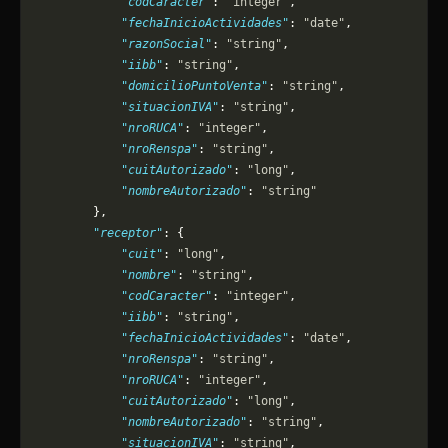
            "codCaracter"
: 
"integer"
,
            "fechaInicioActividades"
: 
"date"
,
            "razonSocial"
: 
"string"
,
            "iibb"
: 
"string"
,
            "domicilioPuntoVenta"
: 
"string"
,
            "situacionIVA"
: 
"string"
,
            "nroRUCA"
: 
"integer"
,
            "nroRenspa"
: 
"string"
,
            "cuitAutorizado"
: 
"long"
,
            "nombreAutorizado"
: 
"string"
        },
        "receptor"
: {
            "cuit"
: 
"long"
,
            "nombre"
: 
"string"
,
            "codCaracter"
: 
"integer"
,
            "iibb"
: 
"string"
,
            "fechaInicioActividades"
: 
"date"
,
            "nroRenspa"
: 
"string"
,
            "nroRUCA"
: 
"integer"
,
            "cuitAutorizado"
: 
"long"
,
            "nombreAutorizado"
: 
"string"
,
            "situacionIVA"
: 
"string"
,