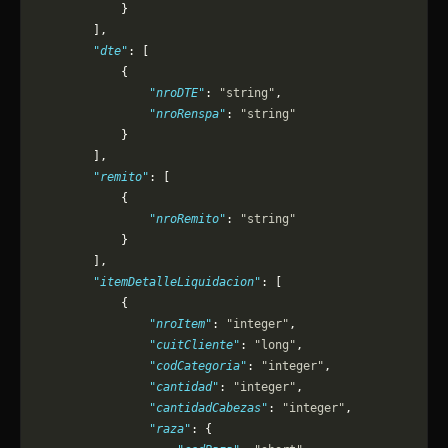
            }
        ],
        "dte"
: [
            {
                "nroDTE"
: 
"string"
,
                "nroRenspa"
: 
"string"
            }
        ],
        "remito"
: [
            {
                "nroRemito"
: 
"string"
            }
        ],
        "itemDetalleLiquidacion"
: [
            {
                "nroItem"
: 
"integer"
,
                "cuitCliente"
: 
"long"
,
                "codCategoria"
: 
"integer"
,
                "cantidad"
: 
"integer"
,
                "cantidadCabezas"
: 
"integer"
,
                "raza"
: {