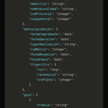
            "domicilio"
: 
"string"
,
            "nombreLocalidad"
: 
"string"
,
            "codProvincia"
: 
"integer"
,
            "codigoPostal"
: 
"integer"
        },
        "datosLiquidacion"
: {
            "fechaComprobante"
: 
"date"
,
            "fechaOperacion"
: 
"date"
,
            "lugarRealizacion"
: 
"string"
,
            "codMotivo"
: 
"integer"
,
            "fechaRecepcion"
: 
"date"
,
            "fechaFaena"
: 
"date"
,
            "frigorifico"
: {
                "cuit"
: 
"long"
,
                "razonSocial"
: 
"string"
,
                "nroPlanta"
: 
"integer"
            }
        },
        "guia"
: [
            {
                "nroGuia"
: 
"string"