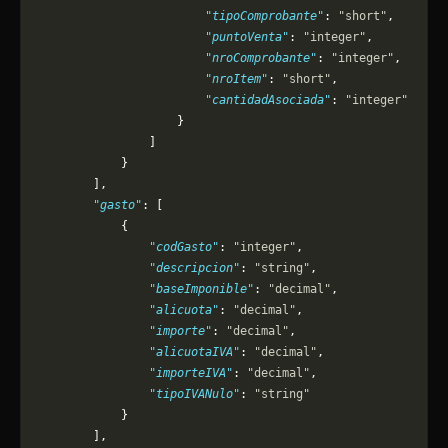
                        "tipoComprobante"
: 
"short"
,
                        "puntoVenta"
: 
"integer"
,
                        "nroComprobante"
: 
"integer"
,
                        "nroItem"
: 
"short"
,
                        "cantidadAsociada"
: 
"integer"
                    }
                ]
            }
        ],
        "gasto"
: [
            {
                "codGasto"
: 
"integer"
,
                "descripcion"
: 
"string"
,
                "baseImponible"
: 
"decimal"
,
                "alicuota"
: 
"decimal"
,
                "importe"
: 
"decimal"
,
                "alicuotaIVA"
: 
"decimal"
,
                "importeIVA"
: 
"decimal"
,
                "tipoIVANulo"
: 
"string"
            }
        ],