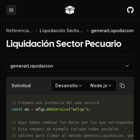
Toggle Menu
Referencia de API
Liquidación Sector Pecuario
generarLiquidacion
Liquidación Sector Pecuario
generarLiquidacion
Solicitud
Desarrollo
Node.js
Copiar
// Creamos una instancia del web service
const
 ws 
=
 afip.
WebService
(
"wslsp"
);
// Aqui deben cambiar los datos por los que correspondan. 
// Esta request de ejemplo incluye todos posibles 
// valores para llamar al metodo generarLiquidacion, puede