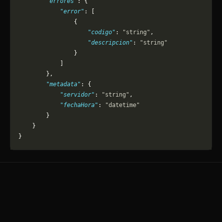
        "errores"
: {
            "error"
: [
                {
                    "codigo"
: 
"string"
,
                    "descripcion"
: 
"string"
                }
            ]
        },
        "metadata"
: {
            "servidor"
: 
"string"
,
            "fechaHora"
: 
"datetime"
        }
    }
}