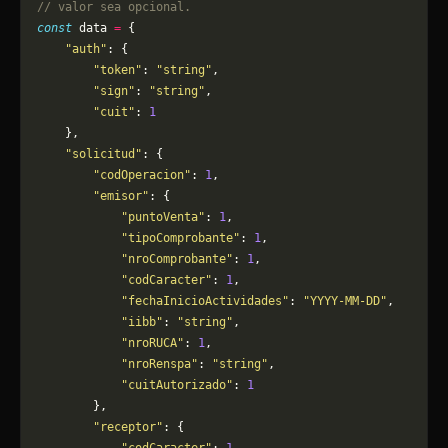
// valor sea opcional.
const
 data 
=
 {
    "auth"
: {
        "token"
: 
"string"
,
        "sign"
: 
"string"
,
        "cuit"
: 
1
    },
    "solicitud"
: {
        "codOperacion"
: 
1
,
        "emisor"
: {
            "puntoVenta"
: 
1
,
            "tipoComprobante"
: 
1
,
            "nroComprobante"
: 
1
,
            "codCaracter"
: 
1
,
            "fechaInicioActividades"
: 
"YYYY-MM-DD"
,
            "iibb"
: 
"string"
,
            "nroRUCA"
: 
1
,
            "nroRenspa"
: 
"string"
,
            "cuitAutorizado"
: 
1
        },
        "receptor"
: {