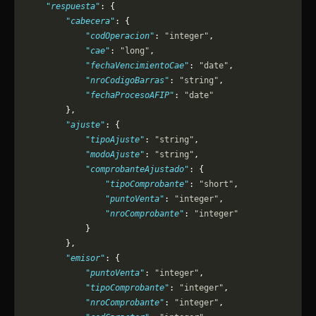
    "respuesta"
: {
        "cabecera"
: {
            "codOperacion"
: 
"integer"
,
            "cae"
: 
"long"
,
            "fechaVencimientoCae"
: 
"date"
,
            "nroCodigoBarras"
: 
"string"
,
            "fechaProcesoAFIP"
: 
"date"
        },
        "ajuste"
: {
            "tipoAjuste"
: 
"string"
,
            "modoAjuste"
: 
"string"
,
            "comprobanteAjustado"
: {
                "tipoComprobante"
: 
"short"
,
                "puntoVenta"
: 
"integer"
,
                "nroComprobante"
: 
"integer"
            }
        },
        "emisor"
: {
            "puntoVenta"
: 
"integer"
,
            "tipoComprobante"
: 
"integer"
,
            "nroComprobante"
: 
"integer"
,