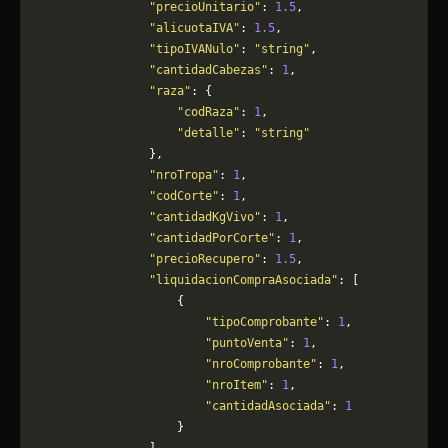
                "precioUnitario"
: 
1.5
,
                "alicuotaIVA"
: 
1.5
,
                "tipoIVANulo"
: 
"string"
,
                "cantidadCabezas"
: 
1
,
                "raza"
: {
                    "codRaza"
: 
1
,
                    "detalle"
: 
"string"
                },
                "nroTropa"
: 
1
,
                "codCorte"
: 
1
,
                "cantidadKgVivo"
: 
1
,
                "cantidadPorCorte"
: 
1
,
                "precioRecupero"
: 
1.5
,
                "liquidacionCompraAsociada"
: [
                    {
                        "tipoComprobante"
: 
1
,
                        "puntoVenta"
: 
1
,
                        "nroComprobante"
: 
1
,
                        "nroItem"
: 
1
,
                        "cantidadAsociada"
: 
1
                    }