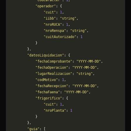
            "codCaracter"
: 
1
,
            "operador"
: {
                "cuit"
: 
1
,
                "iibb"
: 
"string"
,
                "nroRUCA"
: 
1
,
                "nroRenspa"
: 
"string"
,
                "cuitAutorizado"
: 
1
            }
        },
        "datosLiquidacion"
: {
            "fechaComprobante"
: 
"YYYY-MM-DD"
,
            "fechaOperacion"
: 
"YYYY-MM-DD"
,
            "lugarRealizacion"
: 
"string"
,
            "codMotivo"
: 
1
,
            "fechaRecepcion"
: 
"YYYY-MM-DD"
,
            "fechaFaena"
: 
"YYYY-MM-DD"
,
            "frigorifico"
: {
                "cuit"
: 
1
,
                "nroPlanta"
: 
1
            }
        },
        "guia"
: [