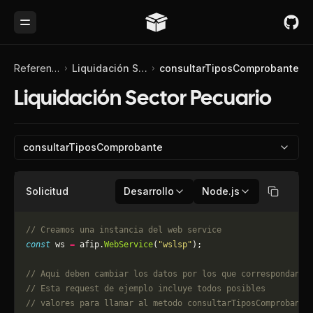
Toggle Menu
Referencia de API
Liquidación Sector Pecuario
consultarTiposComprobante
Liquidación Sector Pecuario
consultarTiposComprobante
Solicitud
Desarrollo
Node.js
Copiar
// Creamos una instancia del web service
const
 ws 
=
 afip.
WebService
(
"wslsp"
);
// Aqui deben cambiar los datos por los que correspondan. 
// Esta request de ejemplo incluye todos posibles 
// valores para llamar al metodo consultarTiposComprobante