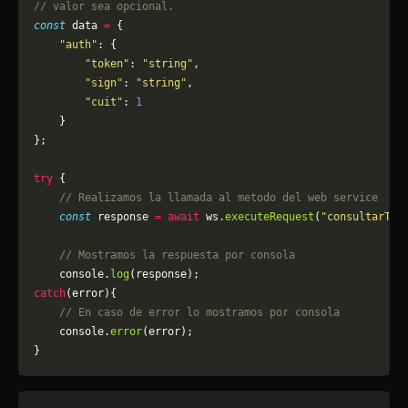
// valor sea opcional.
const
 data 
=
 {
    "auth"
: {
        "token"
: 
"string"
,
        "sign"
: 
"string"
,
        "cuit"
: 
1
    }
};
try
 {
    // Realizamos la llamada al metodo del web service
    const
 response 
=
 await
 ws.
executeRequest
(
"consultarTip
    // Mostramos la respuesta por consola
    console.
log
(response);
catch
(error){
    // En caso de error lo mostramos por consola
	console.
error
(error);
}