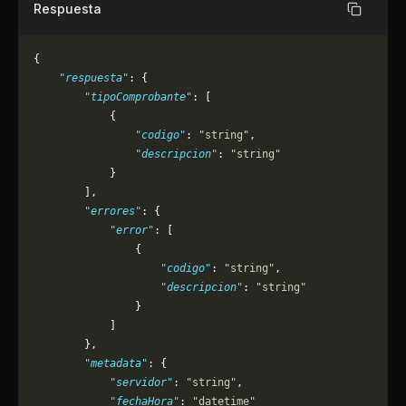
Respuesta
Copiar
{
    "respuesta"
: {
        "tipoComprobante"
: [
            {
                "codigo"
: 
"string"
,
                "descripcion"
: 
"string"
            }
        ],
        "errores"
: {
            "error"
: [
                {
                    "codigo"
: 
"string"
,
                    "descripcion"
: 
"string"
                }
            ]
        },
        "metadata"
: {
            "servidor"
: 
"string"
,
            "fechaHora"
: 
"datetime"