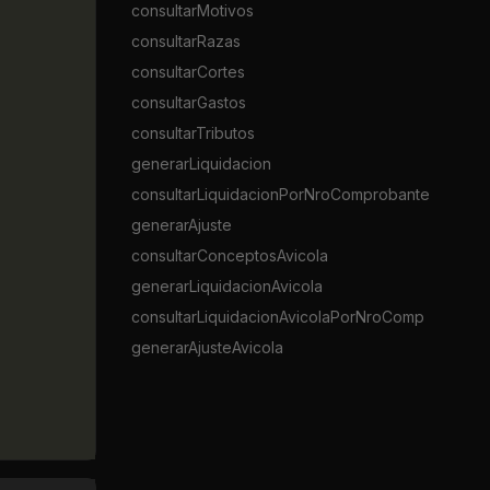
consultarMotivos
consultarRazas
consultarCortes
consultarGastos
consultarTributos
generarLiquidacion
consultarLiquidacionPorNroComprobante
generarAjuste
consultarConceptosAvicola
generarLiquidacionAvicola
consultarLiquidacionAvicolaPorNroComp
generarAjusteAvicola