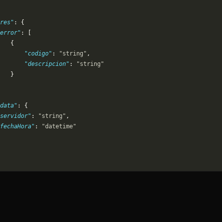
res"
: {
error"
: [
   {
       "codigo"
: 
"string"
,
       "descripcion"
: 
"string"
   }
data"
: {
servidor"
: 
"string"
,
"fechaHora"
: 
"datetime"