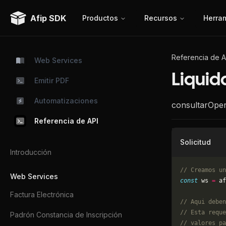
Afip SDK
Productos
Recursos
Herra
Referencia de A
Web Services
Liquid
Emitir PDF
Automatizaciones
consultarOpe
Referencia de API
Solicitud
Introducción
// Creamos un
Web Services
const
 ws 
=
 af
Factura Electrónica
// Aqui deben
// Esta reque
Padrón Constancia de Inscripción
// valores pa