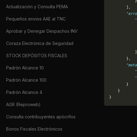
            }
Actualización y Consulta PEMA
        ],
        "erro
Pequeños envios AAE al TNC
            "
             
Aprobar y Denegar Despachos INV
             
             
Coraza Electrónica de Seguridad
             
            ]
STOCK DEPÓSITOS FISCALES
        },
        "meta
Padrón Alcance 10
            "
            
Padrón Alcance 100
        }
    }
Padrón Alcance 4
}
AGR (Reproweb)
Consulta contribuyentes apócrifos
Bonos Fiscales Electrónicos