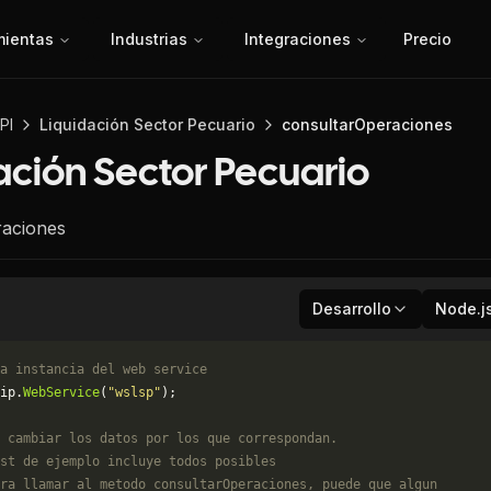
mientas
Industrias
Integraciones
Precio
PI
Liquidación Sector Pecuario
consultarOperaciones
ación Sector Pecuario
raciones
Desarrollo
Node.j
a instancia del web service
ip.
WebService
(
"wslsp"
);
 cambiar los datos por los que correspondan. 
st de ejemplo incluye todos posibles 
ra llamar al metodo consultarOperaciones, puede que algun