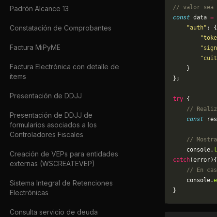
// valor sea 
Padrón Alcance 13
const
 data 
=
 
Constatación de Comprobantes
    "auth"
: {
        "toke
Factura MiPyME
        "sign
        "cuit
Factura Electrónica con detalle de
    }
items
};
Presentación de DDJJ
try
 {
    // Realiz
Presentación de DDJJ de
    const
 res
formularios asociados a los
Controladores Fiscales
    // Mostra
    console.
l
Creación de VEPs para entidades
catch
(error){
externas (WSCREATEVEP)
    // En cas
	console.
e
Sistema Integral de Retenciones
}
Electrónicas
Consulta servicio de deuda