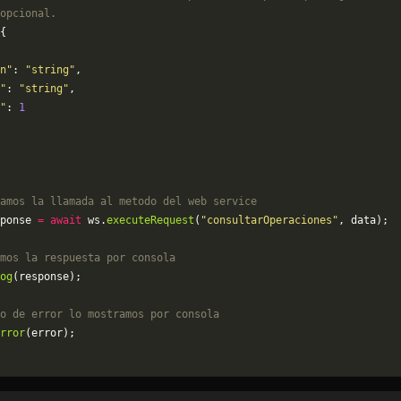
opcional.
{
n"
: 
"string"
,
"
: 
"string"
,
"
: 
1
amos la llamada al metodo del web service
ponse 
=
 await
 ws.
executeRequest
(
"consultarOperaciones"
, data);
mos la respuesta por consola
og
(response);
o de error lo mostramos por consola
rror
(error);