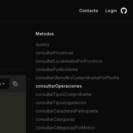
Contacto
Login
Metodos
dummy
consultarProvincias
consultarLocalidadesPorProvincia
consultarPuntosVenta
consultarUltimoNroComprobantePorPtoVta
s
consultarOperaciones
Copiar
consultarTiposComprobante
consultarTiposLiquidacion
consultarCaracteresParticipante
consultarCategorias
consultarCategoriasPorMotivo