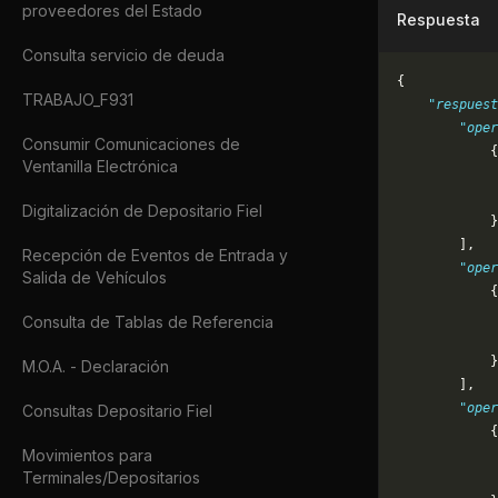
proveedores del Estado
Respuesta
Consulta servicio de deuda
{
TRABAJO_F931
    "respuest
        "oper
Consumir Comunicaciones de
            {
Ventanilla Electrónica
             
             
Digitalización de Depositario Fiel
            }
        ],
Recepción de Eventos de Entrada y
        "oper
Salida de Vehículos
            {
             
Consulta de Tablas de Referencia
             
            }
M.O.A. - Declaración
        ],
        "oper
Consultas Depositario Fiel
            {
Movimientos para
             
Terminales/Depositarios
             