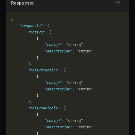
Respuesta
Copiar
{
    "respuesta"
: {
        "motivo"
: [
            {
                "codigo"
: 
"string"
,
                "descripcion"
: 
"string"
            }
        ],
        "motivoPorcino"
: [
            {
                "codigo"
: 
"string"
,
                "descripcion"
: 
"string"
            }
        ],
        "motivoAvicola"
: [
            {
                "codigo"
: 
"string"
,
                "descripcion"
: 
"string"
            }