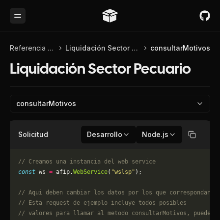
Toggle Menu
Referencia de API
Liquidación Sector Pecuario
consultarMotivos
Liquidación Sector Pecuario
consultarMotivos
Solicitud
Desarrollo
Node.js
Copiar
// Creamos una instancia del web service
const
 ws 
=
 afip.
WebService
(
"wslsp"
);
// Aqui deben cambiar los datos por los que correspondan. 
// Esta request de ejemplo incluye todos posibles 
// valores para llamar al metodo consultarMotivos, puede q