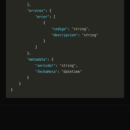
        ],
        "errores"
: {
            "error"
: [
                {
                    "codigo"
: 
"string"
,
                    "descripcion"
: 
"string"
                }
            ]
        },
        "metadata"
: {
            "servidor"
: 
"string"
,
            "fechaHora"
: 
"datetime"
        }
    }
}