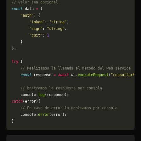
// valor sea opcional.
const
 data 
=
 {
    "auth"
: {
        "token"
: 
"string"
,
        "sign"
: 
"string"
,
        "cuit"
: 
1
    }
};
try
 {
    // Realizamos la llamada al metodo del web service
    const
 response 
=
 await
 ws.
executeRequest
(
"consultarMot
    // Mostramos la respuesta por consola
    console.
log
(response);
catch
(error){
    // En caso de error lo mostramos por consola
	console.
error
(error);
}