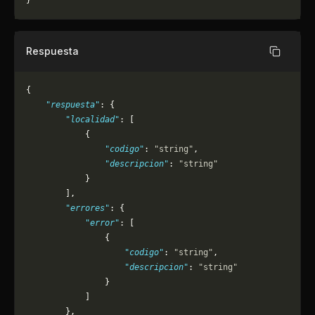
}
Respuesta
Copiar
{
    "respuesta"
: {
        "localidad"
: [
            {
                "codigo"
: 
"string"
,
                "descripcion"
: 
"string"
            }
        ],
        "errores"
: {
            "error"
: [
                {
                    "codigo"
: 
"string"
,
                    "descripcion"
: 
"string"
                }
            ]
        },