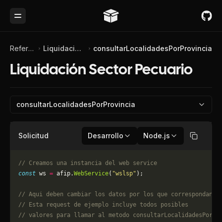
Toggle Menu
Referencia de API
Liquidación Sector Pecuario
consultarLocalidadesPorProvincia
Liquidación Sector Pecuario
consultarLocalidadesPorProvincia
Solicitud
Desarrollo
Node.js
Copiar
// Creamos una instancia del web service
const
 ws 
=
 afip.
WebService
(
"wslsp"
);
// Aqui deben cambiar los datos por los que correspondan. 
// Esta request de ejemplo incluye todos posibles 
// valores para llamar al metodo consultarLocalidadesPorPr