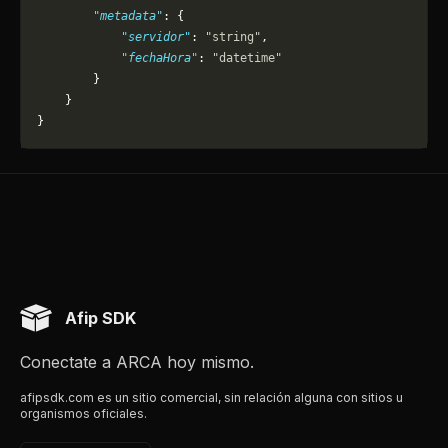
        "metadata"
: {
            "servidor"
: 
"string"
,
            "fechaHora"
: 
"datetime"
        }
    }
}
Afip SDK
Conectate a ARCA hoy mismo.
afipsdk.com es un sitio comercial, sin relación alguna con sitios u
organismos oficiales.