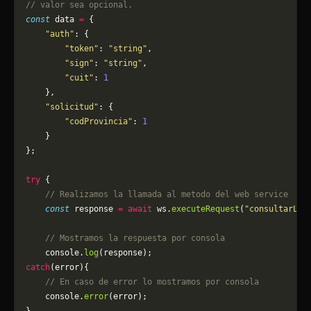
// valor sea opcional.
const
 data 
=
 {
    "auth"
: {
        "token"
: 
"string"
,
        "sign"
: 
"string"
,
        "cuit"
: 
1
    },
    "solicitud"
: {
        "codProvincia"
: 
1
    }
};
try
 {
    // Realizamos la llamada al metodo del web service
    const
 response 
=
 await
 ws.
executeRequest
(
"consultarLoc
    // Mostramos la respuesta por consola
    console.
log
(response);
catch
(error){
    // En caso de error lo mostramos por consola
	console.
error
(error);