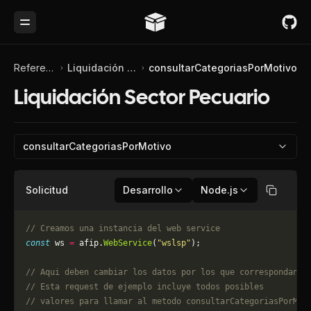
Toggle Menu
Referencia de API
Liquidación Sector Pecuario
consultarCategoriasPorMotivo
Liquidación Sector Pecuario
consultarCategoriasPorMotivo
Solicitud
Desarrollo
Node.js
Copiar
// Creamos una instancia del web service
const
 ws 
=
 afip.
WebService
(
"wslsp"
);
// Aqui deben cambiar los datos por los que correspondan. 
// Esta request de ejemplo incluye todos posibles 
// valores para llamar al metodo consultarCategoriasPorMot