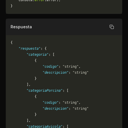
	console.
error
(error);
}
Respuesta
Copiar
{
    "respuesta"
: {
        "categoria"
: [
            {
                "codigo"
: 
"string"
,
                "descripcion"
: 
"string"
            }
        ],
        "categoriaPorcina"
: [
            {
                "codigo"
: 
"string"
,
                "descripcion"
: 
"string"
            }
        ],
        "categoriaAvicola"
: [