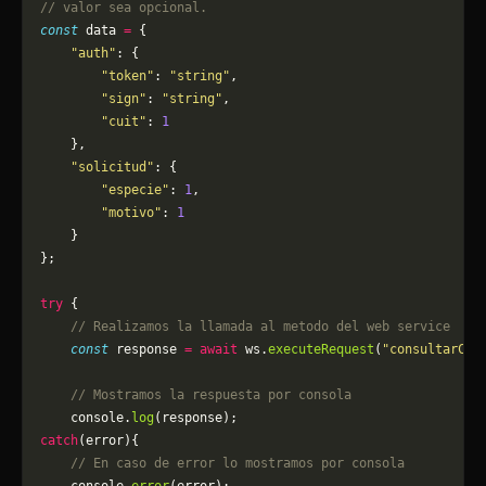
// valor sea opcional.
const
 data 
=
 {
    "auth"
: {
        "token"
: 
"string"
,
        "sign"
: 
"string"
,
        "cuit"
: 
1
    },
    "solicitud"
: {
        "especie"
: 
1
,
        "motivo"
: 
1
    }
};
try
 {
    // Realizamos la llamada al metodo del web service
    const
 response 
=
 await
 ws.
executeRequest
(
"consultarCat
    // Mostramos la respuesta por consola
    console.
log
(response);
catch
(error){
    // En caso de error lo mostramos por consola