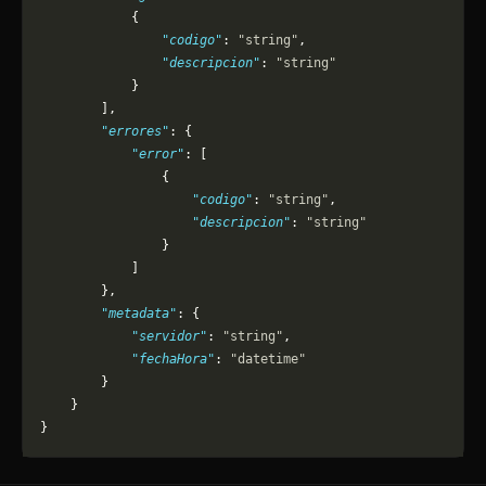
            {
                "codigo"
: 
"string"
,
                "descripcion"
: 
"string"
            }
        ],
        "errores"
: {
            "error"
: [
                {
                    "codigo"
: 
"string"
,
                    "descripcion"
: 
"string"
                }
            ]
        },
        "metadata"
: {
            "servidor"
: 
"string"
,
            "fechaHora"
: 
"datetime"
        }
    }
}