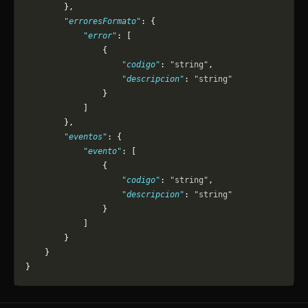
        },
        "erroresFormato"
: {
            "error"
: [
                {
                    "codigo"
: 
"string"
,
                    "descripcion"
: 
"string"
                }
            ]
        },
        "eventos"
: {
            "evento"
: [
                {
                    "codigo"
: 
"string"
,
                    "descripcion"
: 
"string"
                }
            ]
        }
    }
}