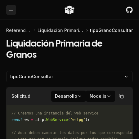
Toggle Menu
Referencia de API
Liquidación Primaria de Granos
tipoGranoConsultar
Liquidación Primaria de
Granos
tipoGranoConsultar
Solicitud
Desarrollo
Node.js
Copiar
// Creamos una instancia del web service
const
 ws 
=
 afip.
WebService
(
"wslpg"
);
// Aqui deben cambiar los datos por los que correspondan. 