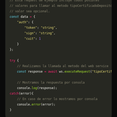
// Esta request de ejemplo incluye todos posibles 
// valores para llamar al metodo tipoCertificadoDepositoCo
// valor sea opcional.
const
 data 
=
 {
    "auth"
: {
        "token"
: 
"string"
,
        "sign"
: 
"string"
,
        "cuit"
: 
1
    }
};
try
 {
    // Realizamos la llamada al metodo del web service
    const
 response 
=
 await
 ws.
executeRequest
(
"tipoCertific
    // Mostramos la respuesta por consola
    console.
log
(response);
catch
(error){
    // En caso de error lo mostramos por consola
	console.
error
(error);
}