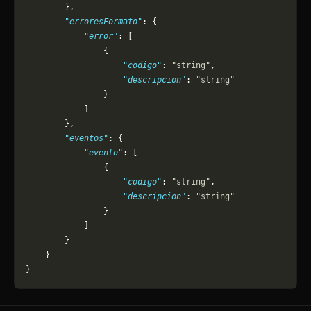
        },
        "erroresFormato"
: {
            "error"
: [
                {
                    "codigo"
: 
"string"
,
                    "descripcion"
: 
"string"
                }
            ]
        },
        "eventos"
: {
            "evento"
: [
                {
                    "codigo"
: 
"string"
,
                    "descripcion"
: 
"string"
                }
            ]
        }
    }
}