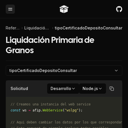
Toggle Menu
Referencia de API
Liquidación Primaria de Granos
tipoCertificadoDepositoConsultar
Liquidación Primaria de
Granos
tipoCertificadoDepositoConsultar
Solicitud
Desarrollo
Node.js
Copiar
// Creamos una instancia del web service
const
 ws 
=
 afip.
WebService
(
"wslpg"
);
// Aqui deben cambiar los datos por los que correspondan. 