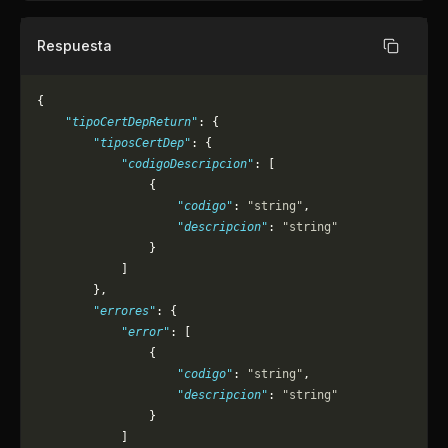
Respuesta
Copiar
{
    "tipoCertDepReturn"
: {
        "tiposCertDep"
: {
            "codigoDescripcion"
: [
                {
                    "codigo"
: 
"string"
,
                    "descripcion"
: 
"string"
                }
            ]
        },
        "errores"
: {
            "error"
: [
                {
                    "codigo"
: 
"string"
,
                    "descripcion"
: 
"string"
                }
            ]