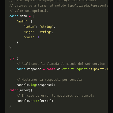
// Esta request de ejemplo incluye todos posibles 
// valores para llamar al metodo tipoActividadRepresentado
// valor sea opcional.
const
 data 
=
 {
    "auth"
: {
        "token"
: 
"string"
,
        "sign"
: 
"string"
,
        "cuit"
: 
1
    }
};
try
 {
    // Realizamos la llamada al metodo del web service
    const
 response 
=
 await
 ws.
executeRequest
(
"tipoActivida
    // Mostramos la respuesta por consola
    console.
log
(response);
catch
(error){
    // En caso de error lo mostramos por consola
	console.
error
(error);
}