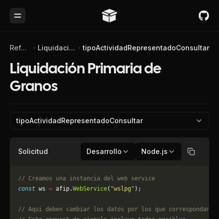
Toggle Menu
Referencia de API
Liquidación Primaria de Granos
tipoActividadRepresentadoConsultar
Liquidación Primaria de
Granos
tipoActividadRepresentadoConsultar
Solicitud
Desarrollo
Node.js
Copiar
// Creamos una instancia del web service
const
 ws 
=
 afip.
WebService
(
"wslpg"
);
// Aqui deben cambiar los datos por los que correspondan. 