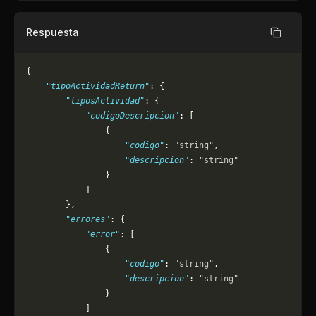
Respuesta
Copiar
{
    "tipoActividadReturn"
: {
        "tiposActividad"
: {
            "codigoDescripcion"
: [
                {
                    "codigo"
: 
"string"
,
                    "descripcion"
: 
"string"
                }
            ]
        },
        "errores"
: {
            "error"
: [
                {
                    "codigo"
: 
"string"
,
                    "descripcion"
: 
"string"
                }
            ]