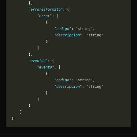
        },
        "erroresFormato"
: {
            "error"
: [
                {
                    "codigo"
: 
"string"
,
                    "descripcion"
: 
"string"
                }
            ]
        },
        "eventos"
: {
            "evento"
: [
                {
                    "codigo"
: 
"string"
,
                    "descripcion"
: 
"string"
                }
            ]
        }
    }
}