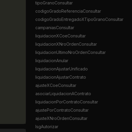
tipoGranoConsultar
codigoGradoReferenciaConsultar
codigoGradoEntregadoXTipoGranoConsultar
campaniasConsultar
liquidacionXCoeConsultar
liquidacionXNroOrdenConsultar
liquidacionUltimoNroOrdenConsultar
liquidacionAnular
liquidacionAjustarUnificado
liquidacionAjustarContrato
ajusteXCoeConsultar
asociarLiquidacionAContrato
liquidacionPorContratoConsultar
ajustePorContratoConsultar
ajusteXNroOrdenConsultar
lsgAutorizar