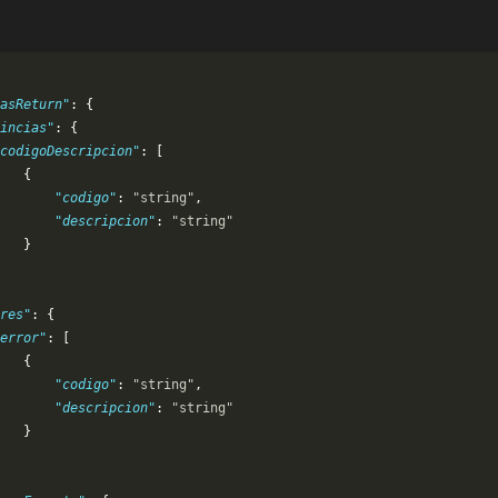
asReturn"
: {
incias"
: {
codigoDescripcion"
: [
   {
       "codigo"
: 
"string"
,
       "descripcion"
: 
"string"
   }
res"
: {
error"
: [
   {
       "codigo"
: 
"string"
,
       "descripcion"
: 
"string"
   }