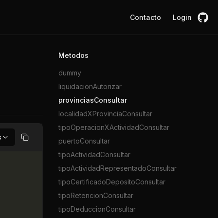
Contacto
Login
Metodos
dummy
liquidacionAutorizar
provinciasConsultar
localidadXProvinciaConsultar
tipoOperacionXActividadConsultar
s
puertoConsultar
Copiar
tipoActividadConsultar
tipoActividadRepresentadoConsultar
tipoCertificadoDepositoConsultar
tipoRetencionConsultar
tipoDeduccionConsultar