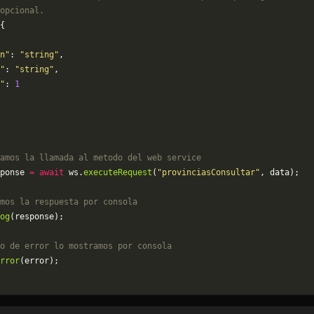
opcional.
{
n"
: 
"string"
,
"
: 
"string"
,
"
: 
1
amos la llamada al metodo del web service
ponse 
=
 await
 ws.
executeRequest
(
"provinciasConsultar"
, data);
mos la respuesta por consola
og
(response);
o de error lo mostramos por consola
rror
(error);