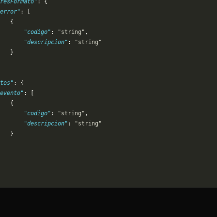
resFormato"
: {
error"
: [
   {
       "codigo"
: 
"string"
,
       "descripcion"
: 
"string"
   }
tos"
: {
evento"
: [
   {
       "codigo"
: 
"string"
,
       "descripcion"
: 
"string"
   }