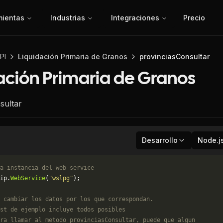
mientas
Industrias
Integraciones
Precio
PI
Liquidación Primaria de Granos
provinciasConsultar
ación Primaria de Granos
sultar
Desarrollo
Node.j
a instancia del web service
ip.
WebService
(
"wslpg"
);
 cambiar los datos por los que correspondan. 
st de ejemplo incluye todos posibles 
ra llamar al metodo provinciasConsultar, puede que algun