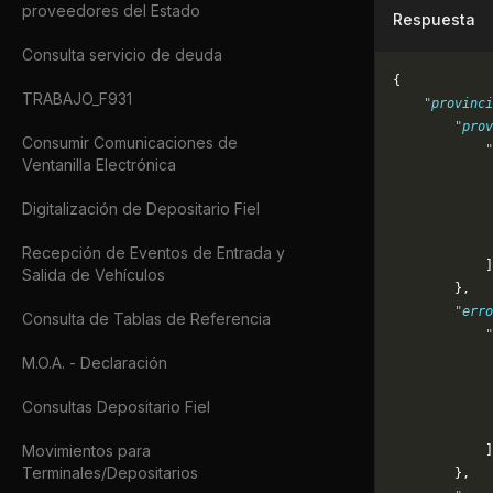
proveedores del Estado
Respuesta
Consulta servicio de deuda
{
TRABAJO_F931
    "provinci
        "prov
Consumir Comunicaciones de
            "
Ventanilla Electrónica
             
             
Digitalización de Depositario Fiel
             
             
Recepción de Eventos de Entrada y
            ]
Salida de Vehículos
        },
        "erro
Consulta de Tablas de Referencia
            "
             
M.O.A. - Declaración
             
             
Consultas Depositario Fiel
             
Movimientos para
            ]
Terminales/Depositarios
        },