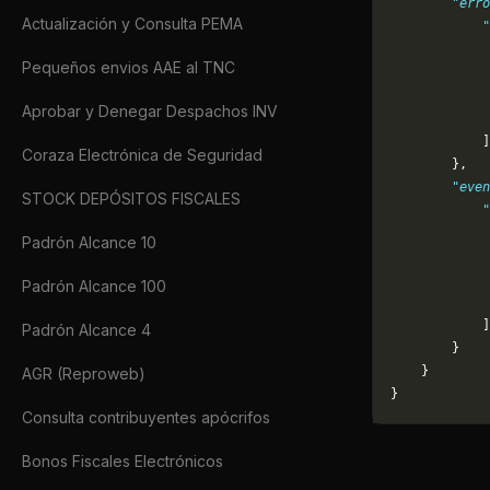
        "erro
Actualización y Consulta PEMA
            "
             
Pequeños envios AAE al TNC
             
             
Aprobar y Denegar Despachos INV
             
            ]
Coraza Electrónica de Seguridad
        },
        "even
STOCK DEPÓSITOS FISCALES
            "
             
Padrón Alcance 10
             
             
Padrón Alcance 100
             
            ]
Padrón Alcance 4
        }
    }
AGR (Reproweb)
}
Consulta contribuyentes apócrifos
Bonos Fiscales Electrónicos