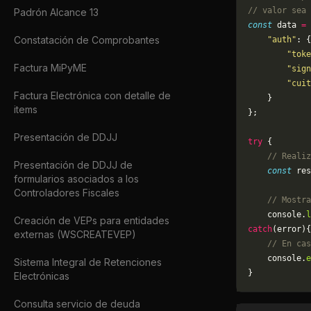
// valor sea 
Padrón Alcance 13
const
 data 
=
 
Constatación de Comprobantes
    "auth"
: {
        "toke
Factura MiPyME
        "sign
        "cuit
Factura Electrónica con detalle de
    }
items
};
Presentación de DDJJ
try
 {
    // Realiz
Presentación de DDJJ de
    const
 res
formularios asociados a los
Controladores Fiscales
    // Mostra
    console.
l
Creación de VEPs para entidades
catch
(error){
externas (WSCREATEVEP)
    // En cas
	console.
e
Sistema Integral de Retenciones
}
Electrónicas
Consulta servicio de deuda