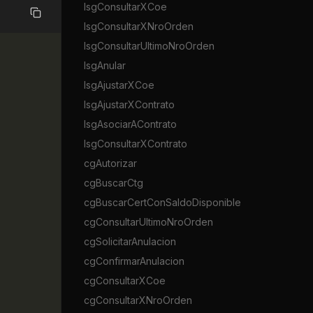
lsgConsultarXCoe
Copiar
lsgConsultarXNroOrden
lsgConsultarUltimoNroOrden
lsgAnular
lsgAjustarXCoe
lsgAjustarXContrato
lsgAsociarAContrato
lsgConsultarXContrato
cgAutorizar
cgBuscarCtg
cgBuscarCertConSaldoDisponible
cgConsultarUltimoNroOrden
cgSolicitarAnulacion
cgConfirmarAnulacion
cgConsultarXCoe
cgConsultarXNroOrden