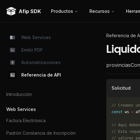
Afip SDK
Productos
Recursos
Herra
Referencia de A
Web Services
Liquid
Emitir PDF
Automatizaciones
provinciasCon
Referencia de API
Solicitud
Introducción
// Creamos un
Web Services
const
 ws 
=
 af
Factura Electrónica
// Aqui deben
// Esta reque
Padrón Constancia de Inscripción
// valores pa