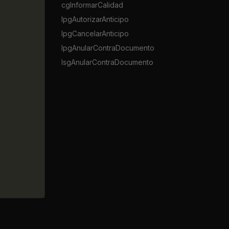
cgInformarCalidad
lpgAutorizarAnticipo
lpgCancelarAnticipo
lpgAnularContraDocumento
lsgAnularContraDocumento