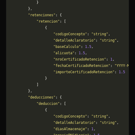
            }
        },
        "retenciones"
: {
            "retencion"
: [
                {
                    "codigoConcepto"
: 
"string"
,
                    "detalleAclaratorio"
: 
"string"
,
                    "baseCalculo"
: 
1.5
,
                    "alicuota"
: 
1.5
,
                    "nroCertificadoRetencion"
: 
1
,
                    "fechaCertificadoRetencion"
: 
"YYYY-MM-
                    "importeCertificadoRetencion"
: 
1.5
                }
            ]
        },
        "deducciones"
: {
            "deduccion"
: [
                {
                    "codigoConcepto"
: 
"string"
,
                    "detalleAclaratorio"
: 
"string"
,
                    "diasAlmacenaje"
: 
1
,