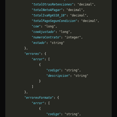
            "totalOtrasRetenciones"
: 
"decimal"
,
            "totalNetoAPagar"
: 
"decimal"
,
            "totalIvaRg4310_18"
: 
"decimal"
,
            "totalPagoSegunCondicion"
: 
"decimal"
,
            "coe"
: 
"long"
,
            "coeAjustado"
: 
"long"
,
            "numeroContrato"
: 
"integer"
,
            "estado"
: 
"string"
        },
        "errores"
: {
            "error"
: [
                {
                    "codigo"
: 
"string"
,
                    "descripcion"
: 
"string"
                }
            ]
        },
        "erroresFormato"
: {
            "error"
: [
                {
                    "codigo"
: 
"string"
,