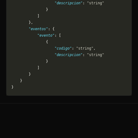
                    "descripcion"
: 
"string"
                }
            ]
        },
        "eventos"
: {
            "evento"
: [
                {
                    "codigo"
: 
"string"
,
                    "descripcion"
: 
"string"
                }
            ]
        }
    }
}