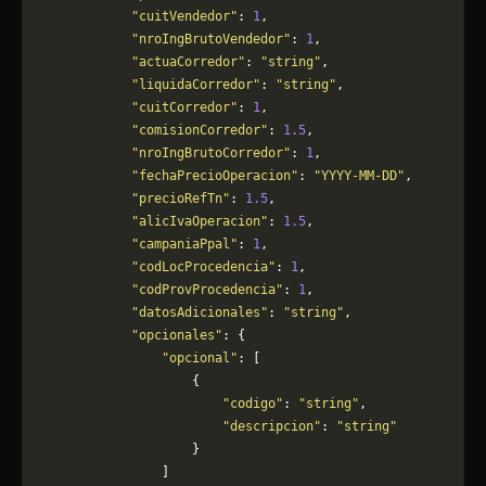
            "cuitVendedor"
: 
1
,
            "nroIngBrutoVendedor"
: 
1
,
            "actuaCorredor"
: 
"string"
,
            "liquidaCorredor"
: 
"string"
,
            "cuitCorredor"
: 
1
,
            "comisionCorredor"
: 
1.5
,
            "nroIngBrutoCorredor"
: 
1
,
            "fechaPrecioOperacion"
: 
"YYYY-MM-DD"
,
            "precioRefTn"
: 
1.5
,
            "alicIvaOperacion"
: 
1.5
,
            "campaniaPpal"
: 
1
,
            "codLocProcedencia"
: 
1
,
            "codProvProcedencia"
: 
1
,
            "datosAdicionales"
: 
"string"
,
            "opcionales"
: {
                "opcional"
: [
                    {
                        "codigo"
: 
"string"
,
                        "descripcion"
: 
"string"
                    }
                ]