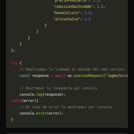
                    "precioPKGdiario"
: 
1.5
,
                    "comisionGastosAdm"
: 
1.5
,
                    "baseCalculo"
: 
1.5
,
                    "alicuotaIva"
: 
1.5
                }
            ]
        }
    }
};
try
 {
    // Realizamos la llamada al metodo del web service
    const
 response 
=
 await
 ws.
executeRequest
(
"lpgAutorizar
    // Mostramos la respuesta por consola
    console.
log
(response);
catch
(error){
    // En caso de error lo mostramos por consola
	console.
error
(error);
}