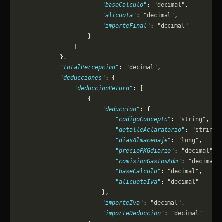
                        "baseCalculo"
: 
"decimal"
,
                        "alicuota"
: 
"decimal"
,
                        "importeFinal"
: 
"decimal"
                    }
                ]
            },
            "totalPercepcion"
: 
"decimal"
,
            "deducciones"
: {
                "deduccionReturn"
: [
                    {
                        "deduccion"
: {
                            "codigoConcepto"
: 
"string"
,
                            "detalleAclaratorio"
: 
"string"
                            "diasAlmacenaje"
: 
"long"
,
                            "precioPKGdiario"
: 
"decimal"
,
                            "comisionGastosAdm"
: 
"decimal"
                            "baseCalculo"
: 
"decimal"
,
                            "alicuotaIva"
: 
"decimal"
                        },
                        "importeIva"
: 
"decimal"
,
                        "importeDeduccion"
: 
"decimal"