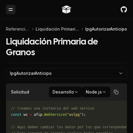
Toggle Menu
Referencia de API
Liquidación Primaria de Granos
lpgAutorizarAnticipo
Liquidación Primaria de
Granos
lpgAutorizarAnticipo
Solicitud
Desarrollo
Node.js
Copiar
// Creamos una instancia del web service
const
 ws 
=
 afip.
WebService
(
"wslpg"
);
// Aqui deben cambiar los datos por los que correspondan. 