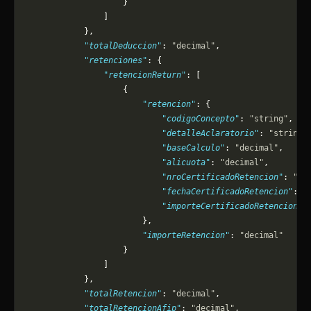
                    }
                ]
            },
            "totalDeduccion"
: 
"decimal"
,
            "retenciones"
: {
                "retencionReturn"
: [
                    {
                        "retencion"
: {
                            "codigoConcepto"
: 
"string"
,
                            "detalleAclaratorio"
: 
"string"
                            "baseCalculo"
: 
"decimal"
,
                            "alicuota"
: 
"decimal"
,
                            "nroCertificadoRetencion"
: 
"lo
                            "fechaCertificadoRetencion"
: 
"
                            "importeCertificadoRetencion"
:
                        },
                        "importeRetencion"
: 
"decimal"
                    }
                ]
            },
            "totalRetencion"
: 
"decimal"
,
            "totalRetencionAfip"
: 
"decimal"
,