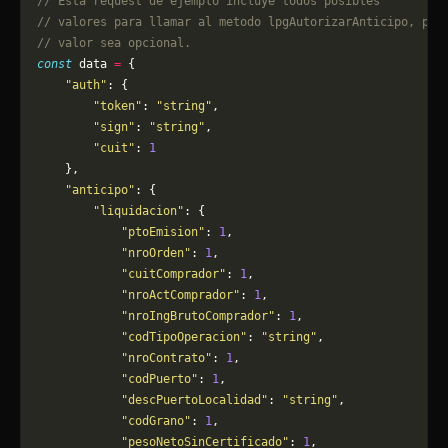
// Esta request de ejemplo incluye todos posibles 
// valores para llamar al metodo lpgAutorizarAnticipo, pue
// valor sea opcional.
const
 data 
=
 {
    "auth"
: {
        "token"
: 
"string"
,
        "sign"
: 
"string"
,
        "cuit"
: 
1
    },
    "anticipo"
: {
        "liquidacion"
: {
            "ptoEmision"
: 
1
,
            "nroOrden"
: 
1
,
            "cuitComprador"
: 
1
,
            "nroActComprador"
: 
1
,
            "nroIngBrutoComprador"
: 
1
,
            "codTipoOperacion"
: 
"string"
,
            "nroContrato"
: 
1
,
            "codPuerto"
: 
1
,
            "descPuertoLocalidad"
: 
"string"
,
            "codGrano"
: 
1
,
            "pesoNetoSinCertificado"
: 
1
,