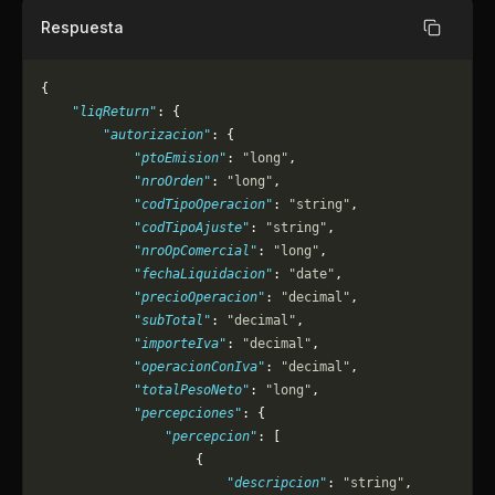
Respuesta
Copiar
{
    "liqReturn"
: {
        "autorizacion"
: {
            "ptoEmision"
: 
"long"
,
            "nroOrden"
: 
"long"
,
            "codTipoOperacion"
: 
"string"
,
            "codTipoAjuste"
: 
"string"
,
            "nroOpComercial"
: 
"long"
,
            "fechaLiquidacion"
: 
"date"
,
            "precioOperacion"
: 
"decimal"
,
            "subTotal"
: 
"decimal"
,
            "importeIva"
: 
"decimal"
,
            "operacionConIva"
: 
"decimal"
,
            "totalPesoNeto"
: 
"long"
,
            "percepciones"
: {
                "percepcion"
: [
                    {
                        "descripcion"
: 
"string"
,