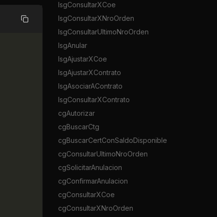
lsgConsultarXCoe
lsgConsultarXNroOrden
Copiar
lsgConsultarUltimoNroOrden
lsgAnular
lsgAjustarXCoe
lsgAjustarXContrato
lsgAsociarAContrato
lsgConsultarXContrato
cgAutorizar
cgBuscarCtg
cgBuscarCertConSaldoDisponible
cgConsultarUltimoNroOrden
cgSolicitarAnulacion
cgConfirmarAnulacion
cgConsultarXCoe
cgConsultarXNroOrden