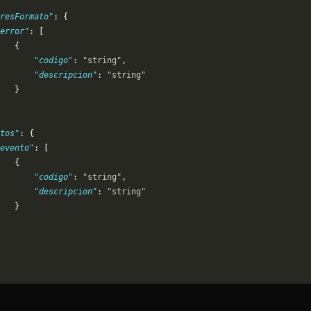
resFormato"
: {
error"
: [
   {
       "codigo"
: 
"string"
,
       "descripcion"
: 
"string"
   }
tos"
: {
evento"
: [
   {
       "codigo"
: 
"string"
,
       "descripcion"
: 
"string"
   }