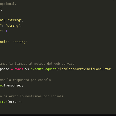
opcional.
{
n"
: 
"string"
,
"
: 
"string"
,
"
: 
1
ncia"
: 
"string"
amos la llamada al metodo del web service
ponse 
=
 await
 ws.
executeRequest
(
"localidadXProvinciaConsultar"
, 
mos la respuesta por consola
og
(response);
o de error lo mostramos por consola
rror
(error);