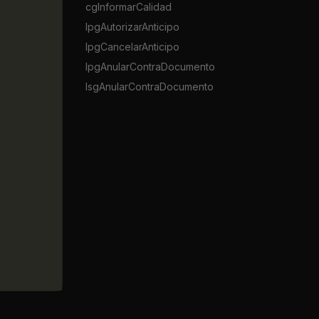
cgInformarCalidad
lpgAutorizarAnticipo
lpgCancelarAnticipo
lpgAnularContraDocumento
lsgAnularContraDocumento