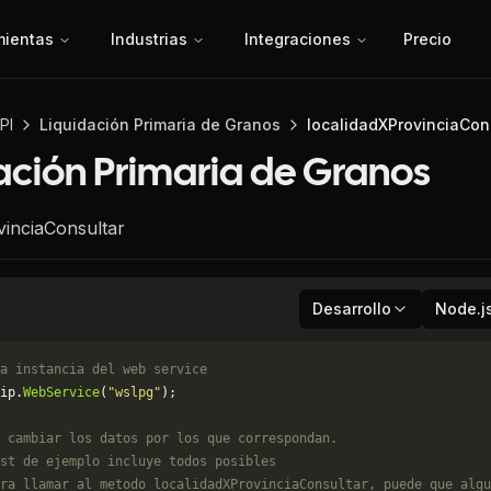
mientas
Industrias
Integraciones
Precio
PI
Liquidación Primaria de Granos
localidadXProvinciaCon
ación Primaria de Granos
vinciaConsultar
Desarrollo
Node.j
a instancia del web service
ip.
WebService
(
"wslpg"
);
 cambiar los datos por los que correspondan. 
st de ejemplo incluye todos posibles 
ra llamar al metodo localidadXProvinciaConsultar, puede que algu