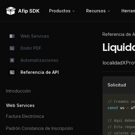
Afip SDK
Productos
Recursos
Herra
Referencia de A
Web Services
Liquid
Emitir PDF
Automatizaciones
localidadXPro
Referencia de API
Solicitud
Introducción
// Creamos un
Web Services
const
 ws 
=
 af
Factura Electrónica
// Aqui deben
// Esta reque
Padrón Constancia de Inscripción
// valores pa