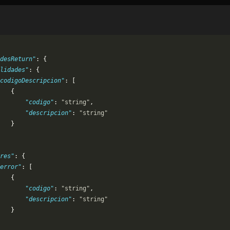
adesReturn"
: {
lidades"
: {
codigoDescripcion"
: [
   {
       "codigo"
: 
"string"
,
       "descripcion"
: 
"string"
   }
res"
: {
error"
: [
   {
       "codigo"
: 
"string"
,
       "descripcion"
: 
"string"
   }