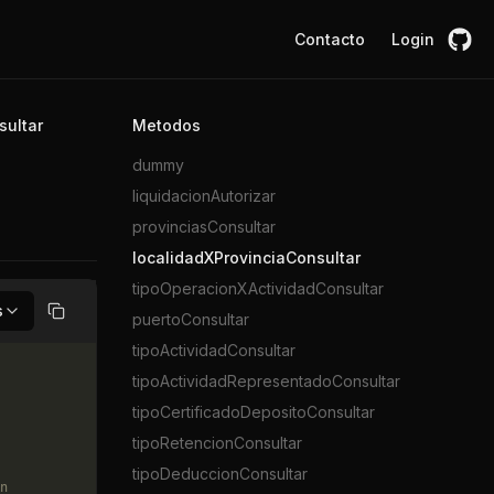
Contacto
Login
sultar
Metodos
dummy
liquidacionAutorizar
provinciasConsultar
localidadXProvinciaConsultar
tipoOperacionXActividadConsultar
s
puertoConsultar
Copiar
tipoActividadConsultar
tipoActividadRepresentadoConsultar
tipoCertificadoDepositoConsultar
tipoRetencionConsultar
tipoDeduccionConsultar
n