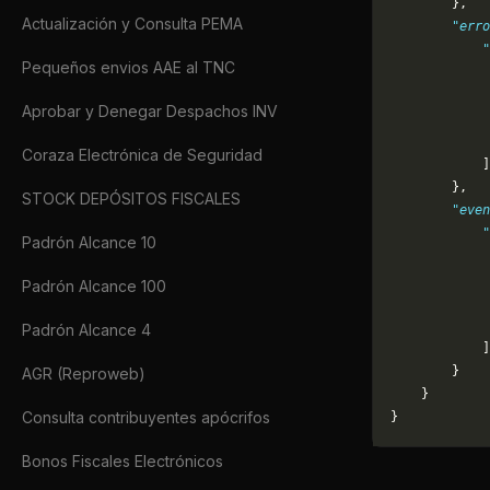
        },
Actualización y Consulta PEMA
        "erro
            "
Pequeños envios AAE al TNC
             
             
Aprobar y Denegar Despachos INV
             
             
Coraza Electrónica de Seguridad
            ]
        },
STOCK DEPÓSITOS FISCALES
        "even
            "
Padrón Alcance 10
             
             
Padrón Alcance 100
             
             
Padrón Alcance 4
            ]
        }
AGR (Reproweb)
    }
Consulta contribuyentes apócrifos
}
Bonos Fiscales Electrónicos