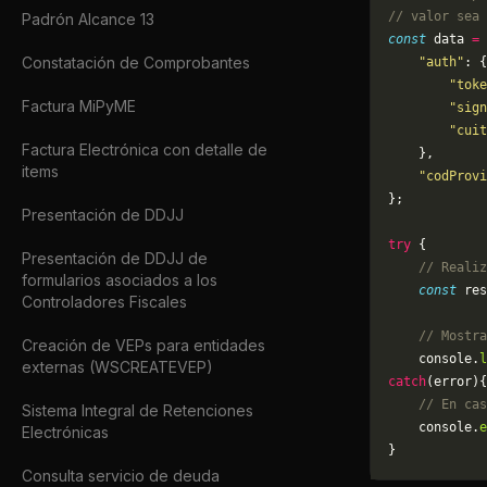
// valor sea 
Padrón Alcance 13
const
 data 
=
 
Constatación de Comprobantes
    "auth"
: {
        "toke
Factura MiPyME
        "sign
        "cuit
Factura Electrónica con detalle de
    },
items
    "codProvi
};
Presentación de DDJJ
try
 {
Presentación de DDJJ de
    // Realiz
formularios asociados a los
    const
 res
Controladores Fiscales
    // Mostra
Creación de VEPs para entidades
    console.
l
externas (WSCREATEVEP)
catch
(error){
    // En cas
Sistema Integral de Retenciones
	console.
e
Electrónicas
}
Consulta servicio de deuda