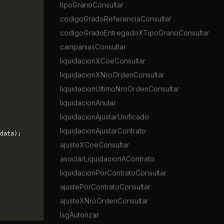
tipoGranoConsultar
codigoGradoReferenciaConsultar
codigoGradoEntregadoXTipoGranoConsultar
campaniasConsultar
liquidacionXCoeConsultar
liquidacionXNroOrdenConsultar
liquidacionUltimoNroOrdenConsultar
liquidacionAnular
liquidacionAjustarUnificado
liquidacionAjustarContrato
data);
ajusteXCoeConsultar
asociarLiquidacionAContrato
liquidacionPorContratoConsultar
ajustePorContratoConsultar
ajusteXNroOrdenConsultar
lsgAutorizar