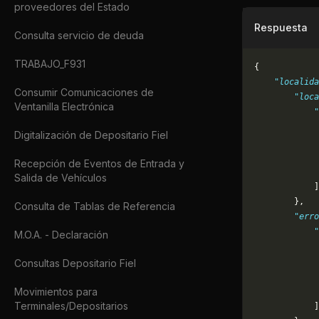
proveedores del Estado
Respuesta
Consulta servicio de deuda
TRABAJO_F931
{
    "localid
Consumir Comunicaciones de
        "loca
Ventanilla Electrónica
            "
             
Digitalización de Depositario Fiel
             
             
Recepción de Eventos de Entrada y
             
Salida de Vehículos
            ]
        },
Consulta de Tablas de Referencia
        "erro
            "
M.O.A. - Declaración
             
             
Consultas Depositario Fiel
             
Movimientos para
             
Terminales/Depositarios
            ]