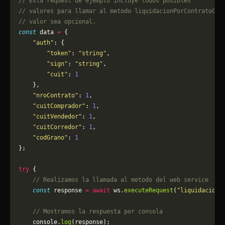
// Esta request de ejemplo incluye todos posibles 
// valores para llamar al metodo liquidacionPorContratoCon
// valor sea opcional.
const
 data 
=
 {
    "auth"
: {
        "token"
: 
"string"
,
        "sign"
: 
"string"
,
        "cuit"
: 
1
    },
    "nroContrato"
: 
1
,
    "cuitComprador"
: 
1
,
    "cuitVendedor"
: 
1
,
    "cuitCorredor"
: 
1
,
    "codGrano"
: 
1
};
try
 {
    // Realizamos la llamada al metodo del web service
    const
 response 
=
 await
 ws.
executeRequest
(
"liquidacionP
    // Mostramos la respuesta por consola
    console.
log
(response);