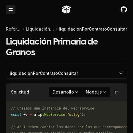
Toggle Menu
Referencia de API
Liquidación Primaria de Granos
liquidacionPorContratoConsultar
Liquidación Primaria de
Granos
liquidacionPorContratoConsultar
Solicitud
Desarrollo
Node.js
Copiar
// Creamos una instancia del web service
const
 ws 
=
 afip.
WebService
(
"wslpg"
);
// Aqui deben cambiar los datos por los que correspondan. 