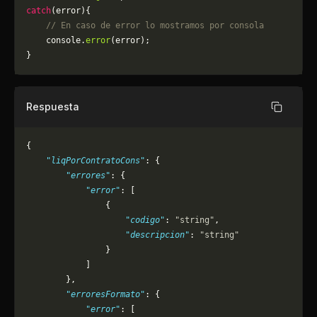
catch
(error){
    // En caso de error lo mostramos por consola
	console.
error
(error);
}
Respuesta
Copiar
{
    "liqPorContratoCons"
: {
        "errores"
: {
            "error"
: [
                {
                    "codigo"
: 
"string"
,
                    "descripcion"
: 
"string"
                }
            ]
        },
        "erroresFormato"
: {
            "error"
: [