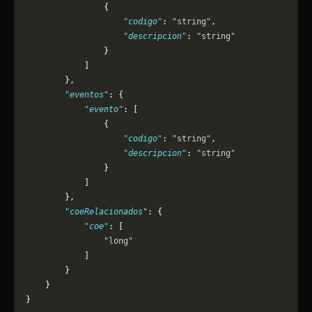
                {
                    "codigo"
: 
"string"
,
                    "descripcion"
: 
"string"
                }
            ]
        },
        "eventos"
: {
            "evento"
: [
                {
                    "codigo"
: 
"string"
,
                    "descripcion"
: 
"string"
                }
            ]
        },
        "coeRelacionados"
: {
            "coe"
: [
                "long"
            ]
        }
    }
}