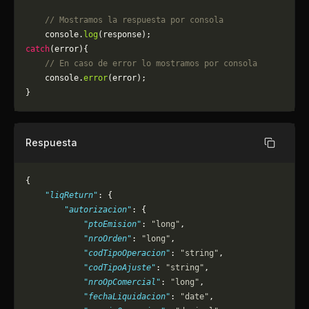
    // Mostramos la respuesta por consola
    console.
log
(response);
catch
(error){
    // En caso de error lo mostramos por consola
	console.
error
(error);
}
Respuesta
Copiar
{
    "liqReturn"
: {
        "autorizacion"
: {
            "ptoEmision"
: 
"long"
,
            "nroOrden"
: 
"long"
,
            "codTipoOperacion"
: 
"string"
,
            "codTipoAjuste"
: 
"string"
,
            "nroOpComercial"
: 
"long"
,
            "fechaLiquidacion"
: 
"date"
,