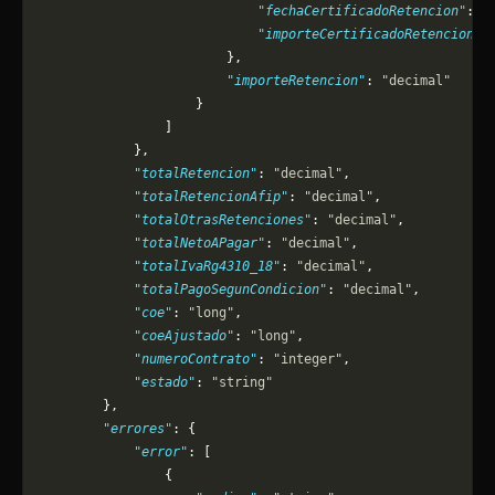
                            "fechaCertificadoRetencion"
: 
"
                            "importeCertificadoRetencion"
:
                        },
                        "importeRetencion"
: 
"decimal"
                    }
                ]
            },
            "totalRetencion"
: 
"decimal"
,
            "totalRetencionAfip"
: 
"decimal"
,
            "totalOtrasRetenciones"
: 
"decimal"
,
            "totalNetoAPagar"
: 
"decimal"
,
            "totalIvaRg4310_18"
: 
"decimal"
,
            "totalPagoSegunCondicion"
: 
"decimal"
,
            "coe"
: 
"long"
,
            "coeAjustado"
: 
"long"
,
            "numeroContrato"
: 
"integer"
,
            "estado"
: 
"string"
        },
        "errores"
: {
            "error"
: [
                {