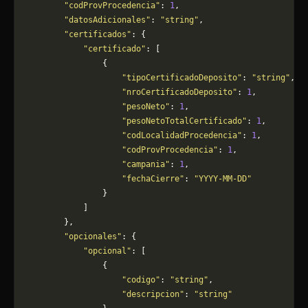
        "codProvProcedencia"
: 
1
,
        "datosAdicionales"
: 
"string"
,
        "certificados"
: {
            "certificado"
: [
                {
                    "tipoCertificadoDeposito"
: 
"string"
,
                    "nroCertificadoDeposito"
: 
1
,
                    "pesoNeto"
: 
1
,
                    "pesoNetoTotalCertificado"
: 
1
,
                    "codLocalidadProcedencia"
: 
1
,
                    "codProvProcedencia"
: 
1
,
                    "campania"
: 
1
,
                    "fechaCierre"
: 
"YYYY-MM-DD"
                }
            ]
        },
        "opcionales"
: {
            "opcional"
: [
                {
                    "codigo"
: 
"string"
,
                    "descripcion"
: 
"string"