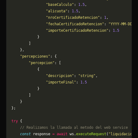
                "baseCalculo"
: 
1.5
,
                "alicuota"
: 
1.5
,
                "nroCertificadoRetencion"
: 
1
,
                "fechaCertificadoRetencion"
: 
"YYYY-MM-DD"
,
                "importeCertificadoRetencion"
: 
1.5
            }
        ]
    },
    "percepciones"
: {
        "percepcion"
: [
            {
                "descripcion"
: 
"string"
,
                "importeFinal"
: 
1.5
            }
        ]
    }
};
try
 {
    // Realizamos la llamada al metodo del web service
    const
 response 
=
 await
 ws.
executeRequest
(
"liquidacionA