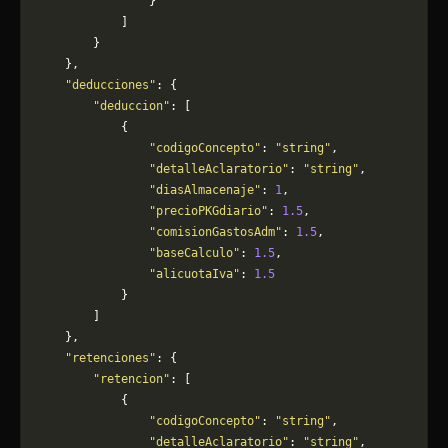
                }
            ]
        }
    },
    "deducciones"
: {
        "deduccion"
: [
            {
                "codigoConcepto"
: 
"string"
,
                "detalleAclaratorio"
: 
"string"
,
                "diasAlmacenaje"
: 
1
,
                "precioPKGdiario"
: 
1.5
,
                "comisionGastosAdm"
: 
1.5
,
                "baseCalculo"
: 
1.5
,
                "alicuotaIva"
: 
1.5
            }
        ]
    },
    "retenciones"
: {
        "retencion"
: [
            {
                "codigoConcepto"
: 
"string"
,
                "detalleAclaratorio"
: 
"string"
,