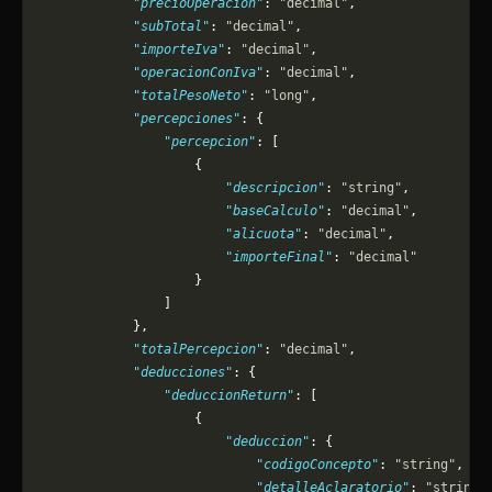
            "precioOperacion"
: 
"decimal"
,
            "subTotal"
: 
"decimal"
,
            "importeIva"
: 
"decimal"
,
            "operacionConIva"
: 
"decimal"
,
            "totalPesoNeto"
: 
"long"
,
            "percepciones"
: {
                "percepcion"
: [
                    {
                        "descripcion"
: 
"string"
,
                        "baseCalculo"
: 
"decimal"
,
                        "alicuota"
: 
"decimal"
,
                        "importeFinal"
: 
"decimal"
                    }
                ]
            },
            "totalPercepcion"
: 
"decimal"
,
            "deducciones"
: {
                "deduccionReturn"
: [
                    {
                        "deduccion"
: {
                            "codigoConcepto"
: 
"string"
,
                            "detalleAclaratorio"
: 
"string"