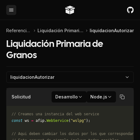
Toggle Menu
Referencia de API
Liquidación Primaria de Granos
liquidacionAutorizar
Liquidación Primaria de
Granos
liquidacionAutorizar
Solicitud
Desarrollo
Node.js
Copiar
// Creamos una instancia del web service
const
 ws 
=
 afip.
WebService
(
"wslpg"
);
// Aqui deben cambiar los datos por los que correspondan. 