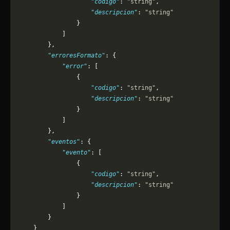
                    "codigo"
: 
"string"
,
                    "descripcion"
: 
"string"
                }
            ]
        },
        "erroresFormato"
: {
            "error"
: [
                {
                    "codigo"
: 
"string"
,
                    "descripcion"
: 
"string"
                }
            ]
        },
        "eventos"
: {
            "evento"
: [
                {
                    "codigo"
: 
"string"
,
                    "descripcion"
: 
"string"
                }
            ]
        }
    }