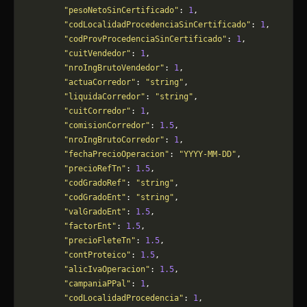
        "pesoNetoSinCertificado"
: 
1
,
        "codLocalidadProcedenciaSinCertificado"
: 
1
,
        "codProvProcedenciaSinCertificado"
: 
1
,
        "cuitVendedor"
: 
1
,
        "nroIngBrutoVendedor"
: 
1
,
        "actuaCorredor"
: 
"string"
,
        "liquidaCorredor"
: 
"string"
,
        "cuitCorredor"
: 
1
,
        "comisionCorredor"
: 
1.5
,
        "nroIngBrutoCorredor"
: 
1
,
        "fechaPrecioOperacion"
: 
"YYYY-MM-DD"
,
        "precioRefTn"
: 
1.5
,
        "codGradoRef"
: 
"string"
,
        "codGradoEnt"
: 
"string"
,
        "valGradoEnt"
: 
1.5
,
        "factorEnt"
: 
1.5
,
        "precioFleteTn"
: 
1.5
,
        "contProteico"
: 
1.5
,
        "alicIvaOperacion"
: 
1.5
,
        "campaniaPPal"
: 
1
,
        "codLocalidadProcedencia"
: 
1
,