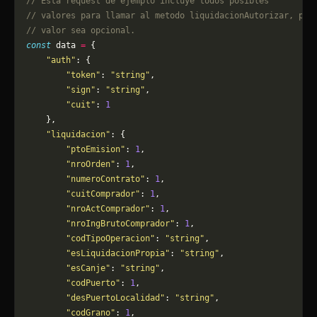
// Esta request de ejemplo incluye todos posibles 
// valores para llamar al metodo liquidacionAutorizar, pue
// valor sea opcional.
const
 data 
=
 {
    "auth"
: {
        "token"
: 
"string"
,
        "sign"
: 
"string"
,
        "cuit"
: 
1
    },
    "liquidacion"
: {
        "ptoEmision"
: 
1
,
        "nroOrden"
: 
1
,
        "numeroContrato"
: 
1
,
        "cuitComprador"
: 
1
,
        "nroActComprador"
: 
1
,
        "nroIngBrutoComprador"
: 
1
,
        "codTipoOperacion"
: 
"string"
,
        "esLiquidacionPropia"
: 
"string"
,
        "esCanje"
: 
"string"
,
        "codPuerto"
: 
1
,
        "desPuertoLocalidad"
: 
"string"
,
        "codGrano"
: 
1
,