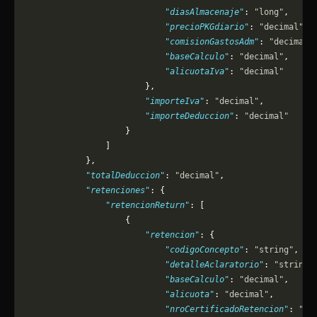
                            "diasAlmacenaje"
: 
"long"
,
                            "precioPKGdiario"
: 
"decimal"
,
                            "comisionGastosAdm"
: 
"decimal"
                            "baseCalculo"
: 
"decimal"
,
                            "alicuotaIva"
: 
"decimal"
                        },
                        "importeIva"
: 
"decimal"
,
                        "importeDeduccion"
: 
"decimal"
                    }
                ]
            },
            "totalDeduccion"
: 
"decimal"
,
            "retenciones"
: {
                "retencionReturn"
: [
                    {
                        "retencion"
: {
                            "codigoConcepto"
: 
"string"
,
                            "detalleAclaratorio"
: 
"string"
                            "baseCalculo"
: 
"decimal"
,
                            "alicuota"
: 
"decimal"
,
                            "nroCertificadoRetencion"
: 
"lo