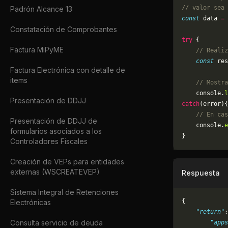
// valor sea 
Padrón Alcance 13
const
 data 
=
 
Constatación de Comprobantes
try
 {
Factura MiPyME
    // Realiz
    const
 res
Factura Electrónica con detalle de
items
    // Mostra
    console.
l
Presentación de DDJJ
catch
(error){
    // En cas
Presentación de DDJJ de
	console.
e
formularios asociados a los
}
Controladores Fiscales
Creación de VEPs para entidades
externas (WSCREATEVEP)
Respuesta
Sistema Integral de Retenciones
{
Electrónicas
    "return"
:
Consulta servicio de deuda
        "apps