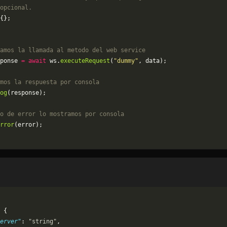
opcional.
{};
amos la llamada al metodo del web service
ponse 
=
 await
 ws.
executeRequest
(
"dummy"
, data);
mos la respuesta por consola
og
(response);
o de error lo mostramos por consola
rror
(error);
 {
erver"
: 
"string"
,