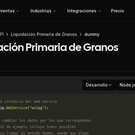
mientas
Industrias
Integraciones
Precio
PI
Liquidación Primaria de Granos
dummy
ación Primaria de Granos
Desarrollo
Node.j
a instancia del web service
ip.
WebService
(
"wslpg"
);
 cambiar los datos por los que correspondan. 
st de ejemplo incluye todos posibles 
ra llamar al metodo dummy, puede que algun