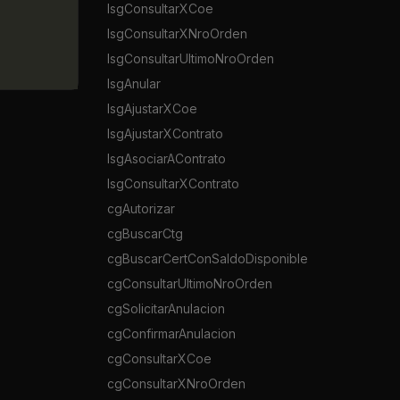
lsgConsultarXCoe
lsgConsultarXNroOrden
lsgConsultarUltimoNroOrden
lsgAnular
lsgAjustarXCoe
lsgAjustarXContrato
lsgAsociarAContrato
lsgConsultarXContrato
cgAutorizar
cgBuscarCtg
cgBuscarCertConSaldoDisponible
cgConsultarUltimoNroOrden
cgSolicitarAnulacion
cgConfirmarAnulacion
cgConsultarXCoe
cgConsultarXNroOrden