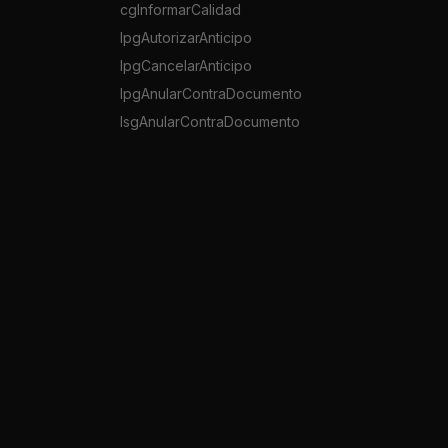
cgInformarCalidad
lpgAutorizarAnticipo
lpgCancelarAnticipo
lpgAnularContraDocumento
lsgAnularContraDocumento