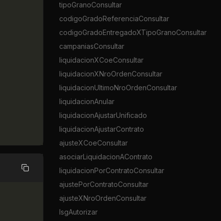
tipoGranoConsultar
codigoGradoReferenciaConsultar
codigoGradoEntregadoXTipoGranoConsultar
campaniasConsultar
liquidacionXCoeConsultar
liquidacionXNroOrdenConsultar
liquidacionUltimoNroOrdenConsultar
liquidacionAnular
liquidacionAjustarUnificado
liquidacionAjustarContrato
ajusteXCoeConsultar
asociarLiquidacionAContrato
liquidacionPorContratoConsultar
Copiar
ajustePorContratoConsultar
ajusteXNroOrdenConsultar
lsgAutorizar