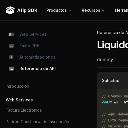
Afip SDK
Productos
Recursos
Herra
Referencia de A
Web Services
Liquid
Emitir PDF
Automatizaciones
dummy
Referencia de API
Solicitud
Introducción
// Creamos un
Web Services
const
 ws 
=
 af
Factura Electrónica
// Aqui deben
// Esta reque
Padrón Constancia de Inscripción
// valores pa