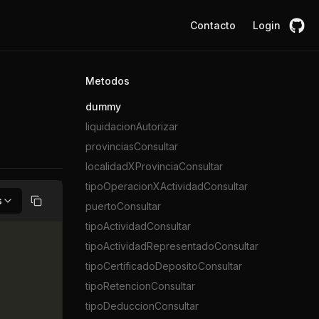
Contacto
Login
Metodos
dummy
liquidacionAutorizar
provinciasConsultar
localidadXProvinciaConsultar
tipoOperacionXActividadConsultar
s
puertoConsultar
Copiar
tipoActividadConsultar
tipoActividadRepresentadoConsultar
tipoCertificadoDepositoConsultar
tipoRetencionConsultar
tipoDeduccionConsultar