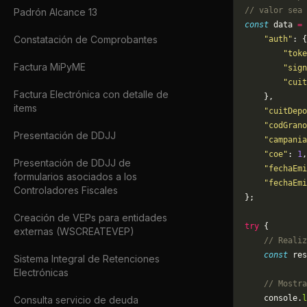
// valor sea 
Padrón Alcance 13
const
 data 
=
 
Constatación de Comprobantes
    "auth"
: {
        "toke
Factura MiPyME
        "sign
        "cuit
Factura Electrónica con detalle de
    },
items
    "cuitDepo
    "codGrano
Presentación de DDJJ
    "campania
    "coe"
: 
1
,
Presentación de DDJJ de
    "fechaEmi
formularios asociados a los
    "fechaEmi
Controladores Fiscales
};
Creación de VEPs para entidades
try
 {
externas (WSCREATEVEP)
    // Realiz
    const
 res
Sistema Integral de Retenciones
Electrónicas
    // Mostra
    console.
l
Consulta servicio de deuda