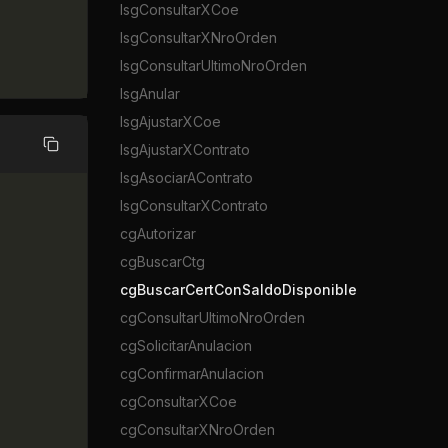
lsgConsultarXCoe
lsgConsultarXNroOrden
lsgConsultarUltimoNroOrden
lsgAnular
lsgAjustarXCoe
lsgAjustarXContrato
Copiar
lsgAsociarAContrato
lsgConsultarXContrato
cgAutorizar
cgBuscarCtg
cgBuscarCertConSaldoDisponible
cgConsultarUltimoNroOrden
cgSolicitarAnulacion
cgConfirmarAnulacion
cgConsultarXCoe
cgConsultarXNroOrden