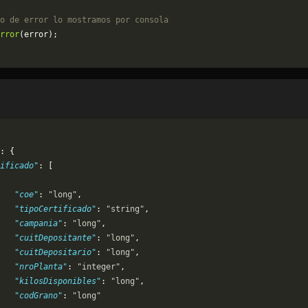
o de error lo mostramos por consola
rror
(error);
: {
ificado"
: [
   "coe"
: 
"long"
,
   "tipoCertificado"
: 
"string"
,
   "campania"
: 
"long"
,
   "cuitDepositante"
: 
"long"
,
   "cuitDepositario"
: 
"long"
,
   "nroPlanta"
: 
"integer"
,
   "kilosDisponibles"
: 
"long"
,
   "codGrano"
: 
"long"