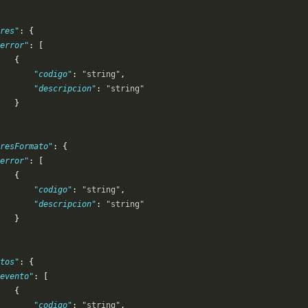
res"
: {
error"
: [
   {
       "codigo"
: 
"string"
,
       "descripcion"
: 
"string"
   }
resFormato"
: {
error"
: [
   {
       "codigo"
: 
"string"
,
       "descripcion"
: 
"string"
   }
tos"
: {
evento"
: [
   {
       "codigo"
: 
"string"
,