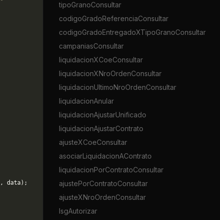
tipoGranoConsultar
codigoGradoReferenciaConsultar
codigoGradoEntregadoXTipoGranoConsultar
campaniasConsultar
liquidacionXCoeConsultar
liquidacionXNroOrdenConsultar
liquidacionUltimoNroOrdenConsultar
liquidacionAnular
liquidacionAjustarUnificado
liquidacionAjustarContrato
ajusteXCoeConsultar
asociarLiquidacionAContrato
liquidacionPorContratoConsultar
, data);
ajustePorContratoConsultar
ajusteXNroOrdenConsultar
lsgAutorizar