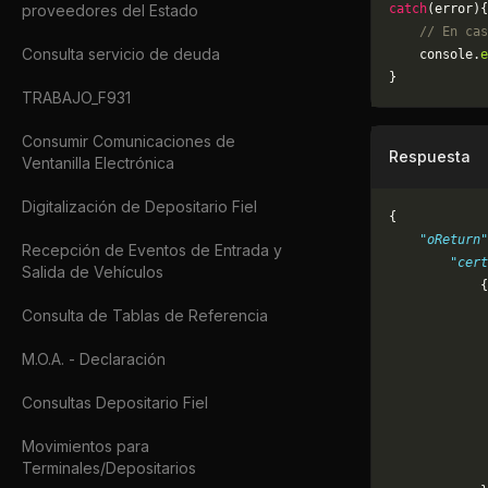
proveedores del Estado
catch
(error){
    // En cas
Consulta servicio de deuda
	console.
e
}
TRABAJO_F931
Consumir Comunicaciones de
Respuesta
Ventanilla Electrónica
Digitalización de Depositario Fiel
{
    "oReturn"
Recepción de Eventos de Entrada y
        "cert
Salida de Vehículos
            {
             
Consulta de Tablas de Referencia
             
             
M.O.A. - Declaración
             
             
Consultas Depositario Fiel
             
Movimientos para
             
Terminales/Depositarios
             