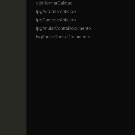
cgInformarCalidad
lpgAutorizarAnticipo
lpgCancelarAnticipo
lpgAnularContraDocumento
lsgAnularContraDocumento