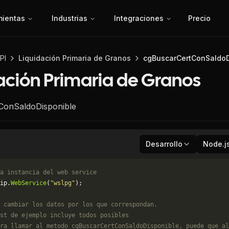
mientas
Industrias
Integraciones
Precio
PI
Liquidación Primaria de Granos
cgBuscarCertConSaldoD
ación Primaria de Granos
ConSaldoDisponible
Desarrollo
Node.j
a instancia del web service
ip.
WebService
(
"wslpg"
);
 cambiar los datos por los que correspondan. 
st de ejemplo incluye todos posibles 
ra llamar al metodo cgBuscarCertConSaldoDisponible, puede que al