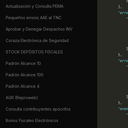
            }
Actualización y Consulta PEMA
        ],
        "erro
Pequeños envios AAE al TNC
            "
             
Aprobar y Denegar Despachos INV
             
             
Coraza Electrónica de Seguridad
             
            ]
STOCK DEPÓSITOS FISCALES
        },
        "erro
Padrón Alcance 10
            "
             
Padrón Alcance 100
             
             
Padrón Alcance 4
             
            ]
AGR (Reproweb)
        },
Consulta contribuyentes apócrifos
        "even
            "
Bonos Fiscales Electrónicos
             
             