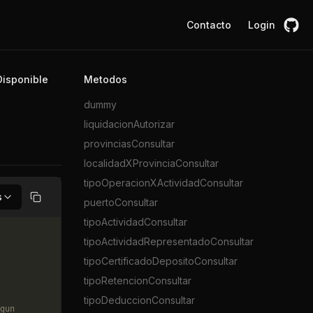
Contacto
Login
isponible
Metodos
dummy
liquidacionAutorizar
provinciasConsultar
localidadXProvinciaConsultar
tipoOperacionXActividadConsultar
s
puertoConsultar
Copiar
tipoActividadConsultar
tipoActividadRepresentadoConsultar
tipoCertificadoDepositoConsultar
tipoRetencionConsultar
tipoDeduccionConsultar
gun