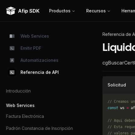
Afip SDK
Productos
Recursos
Herra
Referencia de A
Web Services
Liquid
Emitir PDF
Automatizaciones
cgBuscarCert
Referencia de API
Solicitud
Introducción
// Creamos un
Web Services
const
 ws 
=
 af
Factura Electrónica
// Aqui deben
// Esta reque
Padrón Constancia de Inscripción
// valores pa