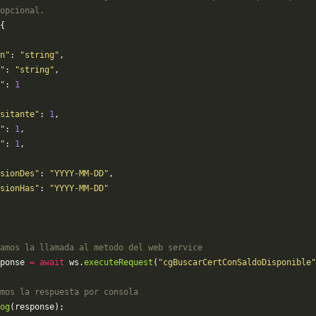
opcional.
{
n"
: 
"string"
,
"
: 
"string"
,
"
: 
1
sitante"
: 
1
,
"
: 
1
,
"
: 
1
,
sionDes"
: 
"YYYY-MM-DD"
,
sionHas"
: 
"YYYY-MM-DD"
amos la llamada al metodo del web service
ponse 
=
 await
 ws.
executeRequest
(
"cgBuscarCertConSaldoDisponible"
mos la respuesta por consola
og
(response);